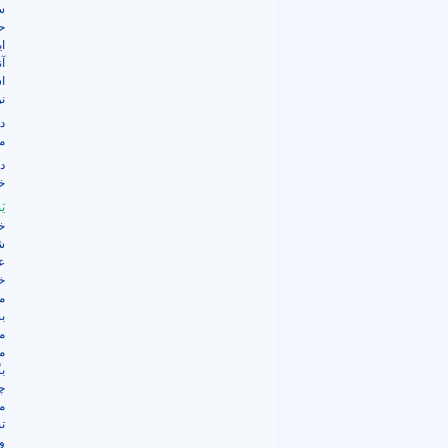
س
ح
ا
آ
ا
ن
در
م
د
خ
يَ
خ
ش
ع
خ
م
ب
م
می
ب
چ
م
ت
و