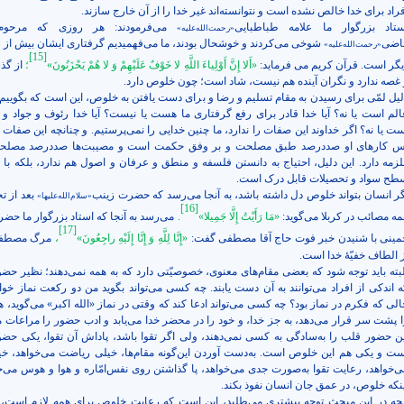
فراد برای خدا خالص نشده است و نتوانسته‌اند غیر خدا را از آن خارج سازند.
ستاد بزرگوار ما علامه طباطبایی
می‌فرمودند: هر روزی که مرحوم
«رحمت‌الله‌علیه»
اضی
شوخی می‌کردند و خوشحال بودند، ما می‌فهمیدیم گرفتاری ایشان بیش از 
«رحمت‌الله‌علیه»
[15]
یگر است. قرآن کریم می فرماید:
«أَلا إِنَّ أَوْلِياءَ اللَّهِ لا خَوْفٌ عَلَيْهِمْ وَ لا هُمْ يَحْزَنُونَ»
؛
از گذ
 غصه ندارد و نگران آینده هم نیست، شاد است؛ چون خلوص دارد.
لیل لمّی برای رسیدن به مقام تسلیم و رضا و برای دست یافتن به خلوص، این است که بگوییم: آ
الم است یا نه؟ آیا خدا قادر برای رفع گرفتاری ما هست یا نیست؟ آیا خدا رئوف و جواد و 
ست یا نه؟ اگر خداوند این صفات را ندارد، ما چنین خدایی را نمی‌پرستیم. و چنانچه این صفات ر
س کارهای او صددرصد طبق مصلحت و بر وفق حکمت است و مصیبت‌ها صددرصد مصلحت 
لزمه دارد. این دلیل، احتیاج به دانستن فلسفه و منطق و عرفان و اصول هم ندارد، بلکه با 
طح سواد و تحصیلات قابل درک است.
گر انسان بتواند خلوص دل داشته باشد، به آنجا می‌رسد که حضرت زینب
بعد از ت
«سلام‌الله‌علیها»
[16]
مه مصائب در کربلا می‌گوید:
«مَا رَأَيْتُ‏ إِلَّا جَمِيلا»
.
می‌رسد به آنجا که استاد بزرگوار ما حضر
[17]
مینی
با شنیدن خبر فوت حاج آقا مصطفی گفت:
«إِنَّا لِلَّهِ وَ إِنَّا إِلَيْهِ راجِعُونَ»
،
مرگ مصطف
ز الطاف خفیّۀ خدا است.
لبته باید توجه شود که بعضی مقام‌های معنوی، خصوصیّتی دارد که به همه نمی‌دهند؛ نظیر حض
ه اندکی از افراد می‌توانند به آن دست یابند. چه کسی می‌تواند بگوید من دو رکعت نماز خوان
الی که فکرم در نماز بود؟ چه کسی می‌تواند ادعا کند که وقتی در نماز «الله اکبر» می‌گوید، ه
ا پشت سر قرار می‌دهد، به جز خدا، و خود را در محضر خدا می‌یابد و ادب حضور را مراعات م
ین حضور قلب را به‌سادگی به کسی نمی‌دهند، ولی اگر تقوا باشد، پاداش آن تقوا، یکی حض
ست و یکی هم این خلوص است. به‌دست آوردن این‌گونه مقام‌ها، خیلی ریاضت می‌خواهد، خی
ی‌خواهد، رعایت تقوا به‌صورت جدی می‌خواهد، پا گذاشتن روی نفس‌امّاره و هوا و هوس می‌خو
ینکه خلوص، در عمق جان انسان نفوذ بکند.
نچه در این مبحث توجه بیشتری می‌طلبد، این است که رعایت خلوص برای همه لازم است، 