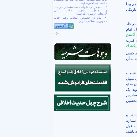
خامنه ای«قدّس‌سرّه»
م پیدا
پیام در پی شهادت سیاستمدار خردمند
تاریکی
و متعهّد، شهید دکتر علی
لاریجانی«رضوان‌الله‌علیه»
پیام در خصوص انتخاب رهبر جدید
جمهوری اسلامی ایران
در جلد
 امام
-->
مْ أَحْسَنُ
ه کثرت
يَحْمَدَكَ‏
هد کسی
ه به آن
 قیامت
 ‌سبیل
 به تو
ید: یک
سایرین
 تحسین
دند و
بسازد:
 به قول
 باشد،