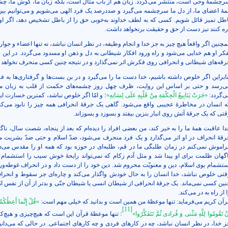
رچشمۀ وحی است، منتشر می‌گردد. زبان هم از باب مثال است، بلکه زبان ما، گوش ما، چش
مۀ اعضای ما، از دل ما سرچشمه می‌گیرد و صددرصد یک فرد الهی می‌شویم و می‌توانیم بی
اطل تمیز قائل شویم. کسی که به لطف خداوند به‌خوبی حق را از باطل تشخیص دهد، اگر او 
ره کنند نیز دست از حق و حقیقت برنخواهد داشت.
چنین اگر واقعاً هیچ چیز به جز خدا و انجام وظیفه، در نظر انسان نباشد، نه تنها اعضاء و جوار
فکر او هم خدایی می‌شود و راه ورود افکار شیطانی به دل و ذهن او مسدود می‌گردد. در این
رقه‌های شیطانی و انحرافی روی فکرش اثر نمی‌گذارد و در نتیجه چنین کسی منحرف نخواهد 
نابراین اگر خلوص داشته باشیم، خدا دست ما را می‌گیرد و در بن بست‌ها و گرفتاری‌ها به فر
ی‌رسد و حتی بر اساس این روایت، ظرف چهل روز چشمه‌های حکمت از قلب به زبان ما
ی‌گردد:
«جَرَتْ يَنَابِيعُ الْحِكْمَةِ مِنْ‏ قَلْبِهِ‏ عَلَى‏ لِسَانِهِ‏»؛
و امّا اگر خلوص نباشد، کمترین خسارت ا
ه انسان در مخاطرۀ عجیبی واقع می‌شود. گاهی یک جرقۀ انحرافی همه چیز را نابود می‌کن
قتی که یک جرقۀ آتش روی انبار بنزین بیفتد و بسوزد و بسوزاند.
دا عاقبت همۀ ما را به خیر کند، من بعضی افراد را دیده‌ام که بعد از پنجاه، شصت سال، ناگ
رقۀ انحراف در او اثر می‌گذارد و یک فرد منحرف می‌شود، ضدّ اسلام و حتی ضدّ بشریت م
راموش نمی‌کنم در زمان طلبگی ما در قم، طلبه‌ای در حوزه بود که همه او را مقدس می‌دا
اگهان ظلمت برای او پیدا شد و مثل آدم زکام که نمی‌تواند رایحۀ خوش سیب را استشمام ک
ستشمام بوی اسلام، دین و معنویّت محروم شد. دین خود را از دست داد و در انحراف غوطه‌ور 
قتی خلوص نباشد، خدا انسان را به حال خودش واگذار می‌کند و چاره‌ای جر سقوط و انحرا
نین کسی نمی‌ماند. یک جرقۀ انحرافی از شیطان انسی یا شیطان جنّی و بدتر از آن از نفس‌ امّا
 از راه به در می‌کند.
رآن کریم می‌فرماید: تنها موعظۀ من همین است و بدانید که خیلی مهم است:
«قُلْ إِنَّما أَعِظُكُمْ
[11]
نْ تَقُومُوا لِلَّهِ مَثْنى‏ وَ فُرادى‏ ثُمَّ تَتَفَكَّرُوا»
؛
تنها موعظۀ قرآن این است که هیچ‌چیزی و هیچ‌ک
ز خدا، در نظر انسان نباشد، چه در کارهای فردی و چه کارهای اجتماعی. در حالی که می‌دانی