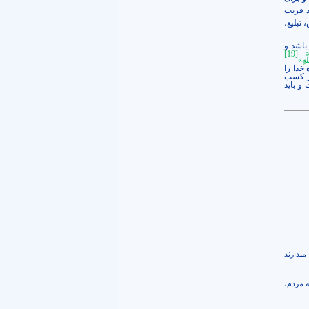
د قربت
 تبلیغ،
باشد و
[19]
هِ‏»
 خدا را
در کسب
و باید
 مى‏دارند
به مردم،