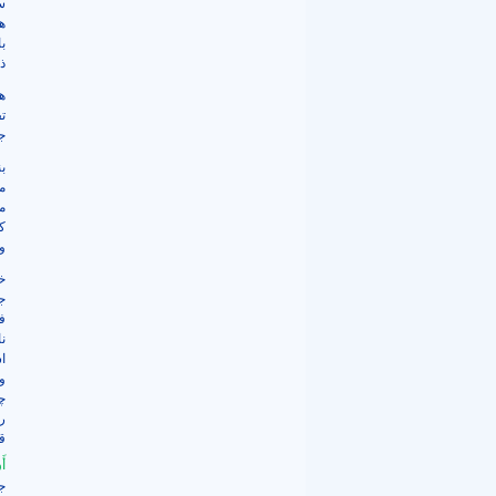
س
ه
ب
ذ
هم
ت
ج
ب
م
م
ک
و
خ
ج
ف
ن
ا
و
چ
را
ق
أَ
ج