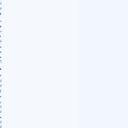
ا
ا
ق
د
و
د
ع
ا
پ
م
س
ا
ه
خ
ا
ا
ک
ح
ر
ا
ا
م
ا
آ