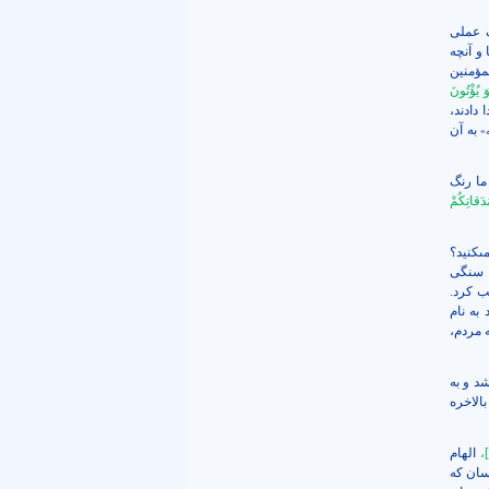
 عملی
و آنچه
لمؤمنین
َ يُؤْتُونَ
 دادند،
به آن
ه»
ما رنگ
دَقاتِكُمْ
‏كنيد؟
 سنگی
ب کرد.
به نام
 مردم،
د و به
الاخره
،
الهام
سان که