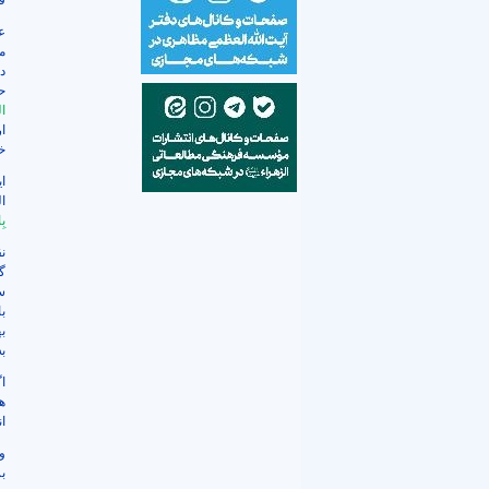
ف
ع
م
د
ح
ال
ا
‌خ
ا
ا
بِ
ن
گ
س
ب
ب
ب
ا
ه
ان
و
ب