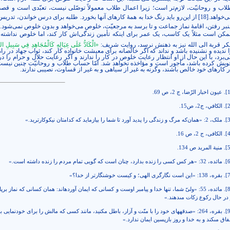
لاب و روحانیّت، لازم‌تر است؛ زیرا اعمال طلاب معمولاً توصّلی نیست، تعبّدی است و قص
ی‌خواهد.
[18]
از این‌رو باید رنگ خدا به همۀ کارهای آنها بخورد. طلبه برای درس خواندن، تدریس،
نبر رفتن، اقامۀ
نماز جماعت و تا برسد به مرجعیّت، خلوص می‌خواهد و بدون خلوص نمی‌شود.
مکن است مثلاً یک کاسب، یک عمر برای اینکه تأمین زندگی‌اش کار کند، اما خلوص نداشته 
کر قربة الی الله نیز به ذهنش نرسد، روایت شریف:
«الْكَادُّ عَلَى عِيَالِهِ كَالْمُجَاهِدِ فِي‏ سَبِيلِ‏ اللَّ
ا ندیده و نشنیده باشد و نداند که اگر خالصانه برای معیشت خانواده کار کند، ثواب جهاد در راه
ی‌برد، با این حال از او انتظار رعایت خلوص در کار را ندارند و اگر رعایت حلال و حرام را 
ویش کرده باشد، مأجور است و مؤاخذه نخواهد شد. امّا حساب طلاب و روحانیّت چنین نیست 
ر کارهای خود خالص باشند، وگرنه به غیر از سیاهی و به غیر از قساوت، نصیبی ندارند.
[
. عیون اخبار الرّضا، ج 2، ص 69.
[
. الكافي، ج‏2، ص15.
[
. ملک، 2: «همان‌كه مرگ و زندگى را پديد آورد تا شما را بيازمايد كه كدامتان نيكوكارتريد.»
[
. الکافی، ج 2، ص
16
.
[
. منية المريد ص 134.
[
. مائده، 32: «هر كس كسى را زنده بدارد، چنان است كه گويى تمام مردم را زنده داشته است.»
[
. بقره، 138: «اين است نگارگرى الهى‏؛ و كيست خوش‏نگارتر از خدا؟»
[
. مائده، 55: «ولىّ شما، تنها خدا و پيامبر اوست و كسانى كه ايمان آورده‏اند: همان كسانى كه نماز برپا
در حال ركوع زكات مى‏دهند.»
[
. بقره، 264: «صدقه‏هاى خود را با منّت و آزار، باطل مكنيد، مانند كسى كه مالش را براى خودنمايى 
فاق مى‏كند و به خدا و روز بازپسين ايمان ندارد.»