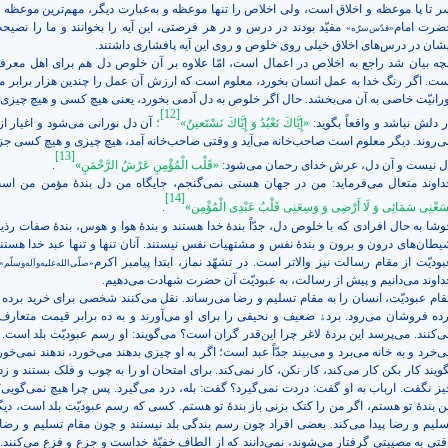
ر تا پا موعظه و اخلاق است، ولی اخلاص را تنها موعظه و به‌عبارت دیگر، مهم‌ترین موعظه می
ضرت امام
مقیّد بودند
در درس
و
در هر فرصتی، این آیه را بخوانند و ما را نصیحت
«قدّس‌سرّه»
یشان در درس‌های اخلاق خیلی روی خلوص و روی این آیه پافشاری داشتند.
نچه بیان شد راجع به اخ
لاص در اعمال است، امّا علاوه بر آن خلوص دل هم برای اهل معرف
ست. اگر رنگ خدا به عمل انسان بخورد، معلوم است که ارزش آن عمل را چندین هزار برابر می
ورانیّت خاصی به آن می‌بخشد. حال اگر خلوص به دل آدمی بخورد، یعنی هیچ کسی و هیچ چیزی 
[12]
 دلش نباشد و واقعاً بگوید:
«إِيَّاكَ نَعْبُدُ وَ إِيَّاكَ نَسْتَعينُ»
؛
آن دل نورانی می‌شود و اغیار از
ی‌روند. دیگر معلوم است صاحب‌خانه می‌آید و وقتی صاحب‌خانه آمد، هیچ چیزی و هیچ کسی جز 
[13]
ل نیست و آن دل، عرش خدای رحمان می‌شود:
«قَلْب‏ الْمُؤْمِنِ‏ عَرْشُ الرَّحْمَنِ»
.
داوند متعال می‌فرماید: من در جهان هستی نمی‌گنجم، جایگاه من دل بندۀ مؤمن من اس
[14]
سَعْنِى سَمَائِى وَ لَا أَرْضِى وَ وَسِعَنِى قَلْبُ عَبْدِى الْمُؤْمِن»
.
وشا به حال افرادی که با خلوص دل، جدّاً بندۀ خدا هستند و بندۀ هوا و هوس، بندۀ صفات رذیله
یطان‌های درون و برون و بندۀ نفس و مشتهیات نفس نیستند. آنان تنها و تنها عبد خدا هستند
بودیّت از مقام رسالت نیز والاتر است. در تشهّد نماز، ابتدا پیامبر اکرم
«صلّی‌الله‌علیه‌وآله‌وسلّم»
داوند می‌دانیم و پیش از رسالت، به عبودیّت آن حضرت شهادت می‌دهیم.
قام عبودیّت، انسان را به مقام تسلیم و رضا می‌رساند. نقل می‌کنند شخصی برای خرید برده به
رده فروشان می‌رود. برد
ۀ
ضعیف و نحیفی را برای او می‌آورند و به ده برابر قیمت متعار
ی‌کنند. می‌پرسد این برد
ۀ لاغر چرا این‌قدر گران است؟ می‌گویند: او رسم عبودیّت
بلد است. ب
‌خرد و به خانه می‌برد و می‌بیند جدّاً عبد است؛ اگر به او چیزی بدهند می‌خورد، ندهند نمی‌خورد
گویند کار بکن کار می‌کند، کار نکن، کار نمی‌کند. برای امتحان او را به چوب و فلک بستند و زد
یز نگفت. ارباب به او گفت: دردت نمی‌گیرد؟ گفت: بله، درد می‌گیرد. پس چرا هیچ نمی‌گویی
ن بندۀ تو هستم، اگر من را کتک بزنی باز بندۀ تو هستم. کسی که رسم عبودیّت بلد است، دیگ
سلیم و رضا پیدا می‌کند. بعضی‌ افراد چون رسم بندگی بلد نیستند و چون مقام تسلیم و رضا ن
قتی به مصیبتی گرفتار می‌شوند، نمی‌دانند که از الطاف خفیّۀ خداست و جزع و فزع می‌کنند. 