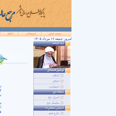
صفحه اصلي
استفتائات
اخلاق
۱۴۰۵ جمعه ۱۶ مرداد
امروز:
احکام
اخلاق
ر
اعتقادات
ک
ند
اسرار حج
پی
مناسک حج
ال
ق
خارج فقه