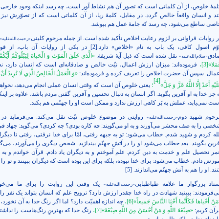
لمۀ خلوص، از آن کلماتی است که تصور آن هم نشاط‌‌ آور است، چه رسد اینکه وجود خارجی ه
ند و انسان واقعاً خالص گردد. در مقابل، کلمۀ ریا، از آن کلماتی است که از تصوّرش نیز 
اصی ساطع می‌شود، چه رسد که جامۀ‌ عمل هم بپوشد.
ر روایات فراوانی بر لزوم رعایت اخلاص تأکید شده است. از جمله مرحوم کلینی
«رحمت‌الله‌علیه»
وّم اصول کافی، یک باب به نام «اخلاص» دارد.
[2]
در یکی از روایات آن باب، از قول
ادق
نقل شده است که ذیل آیۀ شریفۀ:
«الَّذي خَلَقَ الْمَوْتَ وَ الْحَياةَ لِيَبْلُوَكُمْ أَيُّكُ
«سلام‌الله‌علیه»
مَلا»
[3]
،
فرموده‌اند: میزان ارزش اعمال، نیّت خالص و صادقانه‌ای است که انسان دارد، ن
عمال. سپس آن حضرت اخلاص را تعریف کرده و فرموده‌اند:
«وَ الْعَمَلُ‏ الْخَالِصُ‏ الَّذِي‏ لَا تُرِيدُ أَنْ‏ 
[4]
لَيْهِ أَحَدٌ إِلَّا اللَّهُ عَزَّ وَ جَلَّ»
؛
یعنی خلوص آن است که وقتی انسان عملی انجام می‌دهد، نخوا
 جز خدا به او آفرین بگوید. اگر انسان به دنبال تحسین و آفرین گفتن مردم باشد، علاوه بر اینک
ست نمی‌یابد، عملش به پَر کاهی ارزش ندارد و ممکن است او را جهنّمی هم بکند.
رحوم شهید دوم
روایتی در موضوع خلوص نیّت نقل می‌کند. می‌فرماید در
«رحمت‌الله‌علیه»
خصی را به صف محشر می‌آورند و به او می‌گویند: چه کاره بودی؟ چه کردی؟ می‌گوید: جهاد فی
لله کردم و شهید شدم. خطاب می‌شود: تو به جبهه رفتی، امّا برای خدا نرفتی، رفتی تا دیگران
فرین بگویند. بعد خطاب می‌شود او را در آتش جهنّم بیندازید. شخص دیگری را می‌آورند، می‌گو
مر تحصیل علم و خدمت به دین کردم. علم آموختم و به دیگران یاد دادم. قرآن خواندم و به 
موزش دادم. خطاب می‌شود: برای خدا نبوده، بلکه برای این بوده است که دیگران ببینند و تو را
ند. او را هم به آتش جهنّم می‌اندازند.
[5]
ستاد بزرگوار ما علامه طباطبایی
یک وقتی این روایت را برای ما می‌خوان
«رحمت‌الله‌علیه»
ی‌فرمودند: ببینید شهادت در راه خدا چقدر ارزش دارد؟ ترویج علم که انسان بتواند یک نفر را 
َنْ أَحْياها فَكَأَنَّما أَحْيَا النَّاسَ جَميعاً»
[6]
،
چه اندازه اهمیّت دارد؟ اما اگر رنگ خدا به آن نخورد،
رآن کریم:
«صِبْغَةَ اللَّهِ وَ مَنْ أَحْسَنُ مِنَ اللَّهِ صِبْغَةً»
[7]
،
رنگ خدا که بهترینِ رنگ‌هاست را نداشته