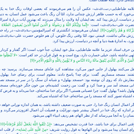
ایده‌ای ندارد، بلکه ظلمت است.
لامه طباطبایی
عکس آن را هم می‌فرمودند که بعضی اوقات رنگ خدا به یک
«رحمت‌الله‌علیه»
ی‌خورد که به حسب ظاهر ارزش چندانی ندارد، امّا آن رنگ باعث می‌شود عمل انسان، به دنیا 
ر دنیاست، ارزش پیدا کند. بعد ایشان آیۀ ولایت را مثال می‌زدند که بهترینِ آیات دربارۀ امیرا
ضرت علی
است:
«إِنَّما وَلِيُّكُمُ اللَّهُ وَ رَسُولُهُ وَ الَّذينَ آمَنُوا الَّذينَ يُقيمُونَ الصَّلاةَ و
«سلام‌الله‌علیه»
زَّكاةَ وَ هُمْ راكِعُونَ»
[8]
.
ایشان می‌فرمودند: انگشتری که امیرالمؤمنین
در راه خدا
«سلام‌الله‌علیه»
رزش مالی نداشت، قیمتی نبود، امّا وقتی رنگ خلوص، آن هم خلوص حضرت علی
«سلام‌الله‌علی
ورد، به اندازۀ همۀ دنیا و آنچه در دنیاست، ارزش پیدا کرد.
ین حرف استاد عزیز ما علامه طباطبایی، مثل خود ایشان، جداً خوب است؛ اگر گفتار و کردار 
لهی نداشته باشد، خیلی خسارت دارد، پوچ است و به قول قرآن در حد کفر است:
«لا تُبْطِلُوا صَ
الْمَنِّ وَ الْأَذى‏ كَالَّذي يُنْفِقُ مالَهُ رِئاءَ النَّاسِ وَ لا يُؤْمِنُ بِاللَّهِ وَ الْيَوْمِ الْآخِرِ»
[9]
قل می‌کنند بهلول از جایی عبور می‌کرد، مشاهده کرد عدّه‌ای مسجد می‌سازند. پرسيد: چه مى
فتند: مسجد مى‏سازيم. گفت: براى چه؟ پاسخ دادند: معلوم است، براى رضاى خدا
.
بهلول
فارش داد که روی آن نوشته بود: «مسجد بهلول» و شبانه آن سنگ را در سر در مسجد نص
انی مسجد آمد سر و صدا کرد و گفت: من زحمت کشیده‌ام، من خون جگر خورده‌ام، مسجد 
هلول باشد؟ بهلول گفت: چرا عصبانی هستی؟ اگر برای خدا ساخته‌ای، خدا می‌داند و به فرض که
ه اشتباه تصور کنند که مسجد را من ساخته‌ام، خدا که اشتباه نمی‌کند.
گر اعمال انسان رنگ خدا را، حتی به ‌صورت ضعیف داشته باشد، به همان اندازه نورانی خواهد ش
ر اندازه که رنگ خدا در اعمال بیشتر شود، نورانیّت و فضیلت آن اعمال افزون‌تر می‌گردد و ب
سان را به آنجا می‌رساند که از نظر الهام، هم ردیف انبیاء الهی می‌شود.
قتی اعمال برای خدا باشد، خدا قدرت تشخیص می‌دهد:
«إِنْ تَتَّقُوا اللَّهَ يَجْعَلْ لَكُمْ فُرْقاناً»
[10]
رای انسان پیدا می‌شود و این الهام‌ها به قول روایت شریف:
«مِنْ قَلْبِهِ عَلَى لِسَانِه»،
از قلب ان