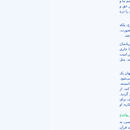
م ما و
ن حق و
را ذره
ح، بلکه
 صورت،
شد.
یادمان
 جاری
ین است
د، مثل
هان یک
ی‌شود.
نستند.
ند، از
گردید.
ف برای
ره، او
 بِواحِدَةٍ
سی، به
د قرآن