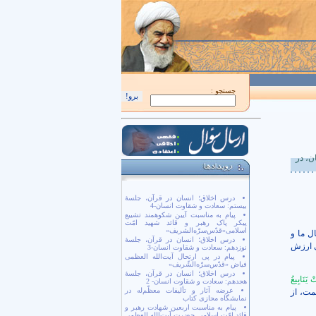
اَللّهُمَّ كُنْ لِوَلِيِّكَ الْحُجَّةِ بْنِ الْحَسَن صَلَواتُكَ عَلَيْهِ وَ عَلى آبائِهِ في هذِهِ السّاعَةِ وَ في كُل
جستجو :
، در
درس اخلاق؛ انسان در قرآن، جلسۀ
بیستم: سعادت و شقاوت انسان-4
پیام به مناسبت آیین شکوهمند تشییع
پیکر پاک رهبر و قائد شهید امّت
اسلامی«قدّس‌سرّه‌الشریف»
ل ما و
درس اخلاق؛ انسان در قرآن، جلسۀ
هی ارزش
نوزدهم: سعادت و شقاوت انسان-3
پیام در پی ارتحال آیت‌الله العظمی
فیاض «قدّس‌سرّه‌الشّریف»
درس اخلاق؛ انسان در قرآن، جلسۀ
 يَنَابِيعُ
هجدهم: سعادت و شقاوت انسان- 2
عرضه آثار و تألیفات معظّم‌له در
مت، از
نمایشگاه مجازی کتاب
پیام به مناسبت اربعین شهادت رهبر و
قائد امّت اسلامی حضرت آیت‌الله العظمی