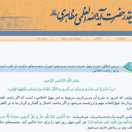
اعتقادات
احکام
صفحه ويژه شما
ثبت نام
درس اخلاق؛ شرح چهل حدیث،حدیث سیزدهم؛ فوران چشمه‌های حکمت از قلب انسان
پرتو رعایت اخلاص
بِسْمِ‏ اللَّهِ الرَّحْمنِ الرَّحيم‏
«رَبِّ اشْرَحْ لي صَدْري‏ وَ يَسِّرْ لي أَمْري وَ احْلُلْ عُقْدَةً مِنْ لِساني يَفْقَهُوا قَوْلي‏»
وایتی که امروز به شرح آن می‌پردازیم، مربوط به امر مهمّ «اخلاص» است که اگر باشد، افعا
ردار ما، فوق‌العاده مهم و ارزشمند می‌شود و اگر نباشد، اعمال و گفتار و کردار ما به پَر کا
ارد.
امبر اکرم
می‌فرمایند:
«مَا أَخْلَصَ عَبْدٌ لِلَّهِ عَزَّ وَ جَلَّ أَرْبَعِينَ صَبَاحاً إِلَّا جَرَتْ
«صلّی‌الله‌علیه‌وآله‌وسلّم»
ْحِكْمَةِ مِنْ‏ قَلْبِهِ‏ عَلَى‏ لِسَانِهِ‏»
[1]
؛
هر كس چهل روز خود را براى خدا خالص كند، چشمه‌هاى حك
لب وى بر زبانش جارى مى‌شود
.