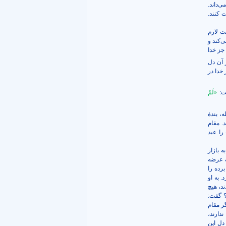
‌داند.
 کنند.
ت لازم
‌کند و
جز خدا
 آن دل
خدا در
ت:
«لَمْ
، بندۀ
. مقام
را عبد
 بازار
ف عرضه
رده را
. به او
ند، هیچ
؟ گفت:
ر مقام
دارند،
دل این