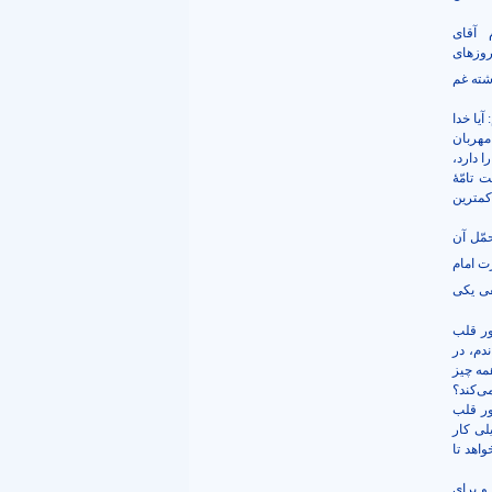
 آقای
روزهای
شته غم
یا خدا
مهربان
ا دارد،
تامّۀ
کمترین
حمّل آن
ت امام
ی یکی
ور قلب
دم، در
مه چیز
ی‌کند؟
ور قلب
لی کار
اهد تا
و برای