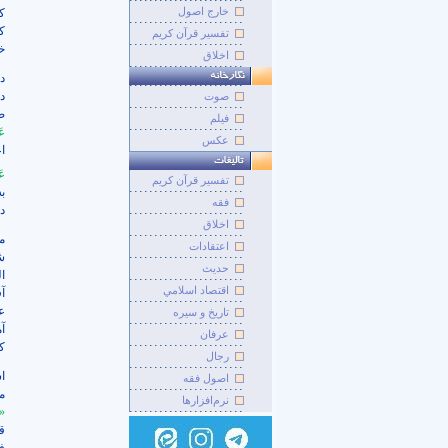
خارج اصول
ک
ک
تفسیر قرآن کریم
خ
اخلاق
د
د
صوت
ص
فيلم
عَ
عکس
ا
عَ
تفسير قرآن کريم
به
فقه
د
اخلاق
م
اعتقادات
ش
حديث
ا
اقتصاد اسلامي
آ
ع
تاريخ و سيره
آ
عرفان
کن
رجال
ا
اصول فقه
م
نرم‌افزارها
«م
ق