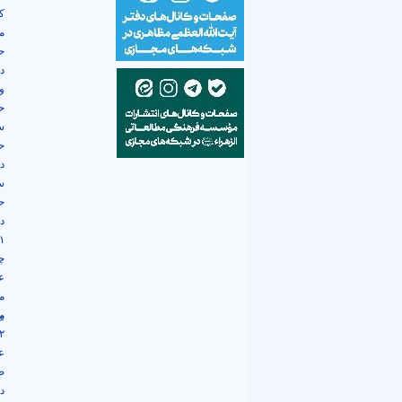
ک
م
ح
د
و
ح
س
ح
د
س
ح
د
۱) امام امیرالمؤم
چ
ع
م
مِ
ع
ص
د