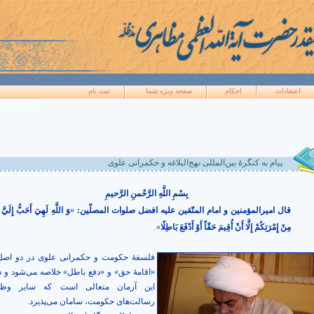
اعتقادات
احکام
صفحه ويژه شما
ثبت نام
پیام به کنگرۀ بین‌المللی نهج‌البلاغه و حکمرانی علوی
بِسْمِ اللَّهِ الرَّحْمنِ الرَّحيمِ
قال امیرالمؤمنین و امام المتّقین علیه افضل صلوات المصلّین:
«
وَ اللَّهِ لَهِيَ أَحَبُّ إِلَيَّ
مِنْ إِمْرَتِكُمْ إِلَّا أَنْ أُقِيمَ حَقّاً أَوْ أَدْفَعَ بَاطِلًا
».
فلسفۀ حکومت و حکمرانی علوی در دو اصل
«اقامۀ حق» و «دفع باطل» خلاصه می‌شود و د
این آرمان متعالی است که سایر وظ
رسالت‌های حکومت، سامان می‌پذیرد.