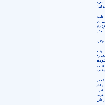
مبارزه
هُ الْعَدْلَ
 داشته
یمان»و
إِنَّ ذَلِكَ
 محبّت
مْ صِنْفَانِ:
ف وعده
ِکَ، فَإِنَّ
بُرَ مَقْتاً
ه باید
ُحْتَاجِينَ
ت قطعی
و کنار
ه قدرت
شیه‌ها
 الدُّوَلِ