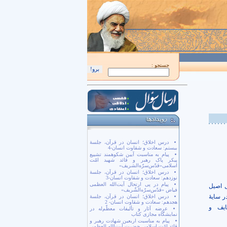
اَللّهُمَّ كُنْ لِوَلِيِّكَ الْحُجَّةِ بْنِ الْحَسَن صَلَواتُكَ عَلَيْهِ وَ عَلى آبائِهِ في هذِهِ السّاعَةِ وَ ف
جستجو :
درس اخلاق؛ انسان در قرآن، جلسۀ
بیستم: سعادت و شقاوت انسان-4
پیام به مناسبت آیین شکوهمند تشییع
پیکر پاک رهبر و قائد شهید امّت
اسلامی«قدّس‌سرّه‌الشریف»
درس اخلاق؛ انسان در قرآن، جلسۀ
نوزدهم: سعادت و شقاوت انسان-3
پیام در پی ارتحال آیت‌الله العظمی
 اصیل
فیاض «قدّس‌سرّه‌الشّریف»
ر سایۀ
درس اخلاق؛ انسان در قرآن، جلسۀ
هجدهم: سعادت و شقاوت انسان- 2
ایف و
عرضه آثار و تألیفات معظّم‌له در
نمایشگاه مجازی کتاب
پیام به مناسبت اربعین شهادت رهبر و
قائد امّت اسلامی حضرت آیت‌الله العظمی