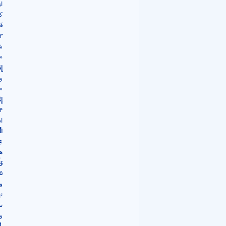
ا
ک
فَ
۳) در حکمرانی علوی، کارگزاران حکومتی نه 
ش
«
إِ
و
«
إِ
ا
ال
عِ
ه
وَ
و
ن
ت
و