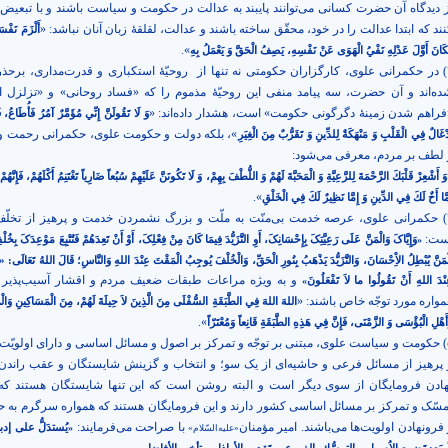
ز دیدگاه آن حضرت کسانی می‌توانند پایبند به عدالت در حکومت و سیاست باشند و با تبعیض 
نند که ابتدا عدالت را در خود، محقّق ساخته باشند و عدالت، لقلقۀ زبان آنان نباشد: «
أَلْزَمَ نَفْسَ
».
كَانَ أَوَّلَ عَدْلِهِ نَفْيُ الْهَوَى عَنْ نَفْسِهِ، يَصِفُ الْحَقَّ وَ يَعْمَلُ بِهِ
تنها از
روحیّۀ استکباری و قدرت‌مداری، برحذر
ده‌اند و آن حضرت، سه پیامد منفی این روحیّۀ مذموم را که «فساد روحانی» و «تزلزل ا
فراهم شدن زمینۀ دگرگونی حکومت» است، هشدار داده‌اند: «
وَ لَا تَقُولَنَّ إِنِّي مُؤَمَّرٌ آمُرُ فَأُطَاعُ، فَ
»، بلکه دولت و حکومت علوی، حکمرانی رحمت و
دْغَالٌ فِي الْقَلْبِ وَ مَنْهَكَةٌ لِلدِّينِ وَ تَقَرُّبٌ مِنَ الْغِيَرِ
 لطف بر مردم، معرفی می‌شود:
وَ أَشْعِرْ قَلْبَكَ الرَّحْمَةَ لِلرَّعِيَّةِ وَ الْمَحَبَّةَ لَهُمْ وَ اللُّطْفَ بِهِمْ، وَ لَا تَكُونَنَّ عَلَيْهِمْ سُبُعاً ضَارِياً تَغْتَنِمُ أَكْلَهُمْ، فَإِنَّهُ
».
مَّا أَخٌ لَكَ فِي الدِّينِ وَ إِمَّا نَظِيرٌ لَكَ فِي الْخَلْقِ
۴) حکمرانی علوی، عرصه خدمت بی‌منّت به ملّت و بزرگ نشمردن خدمت و پرهیز از تخلّ
ست:
وَإِيَّاکَ وَالْمَنَّ عَلَى رَعِيَّتِکَ بِإِحْسَانِکَ، أَوِ التَّزَيُّدَ فِيمَا کَانَ مِنْ فِعْلِکَ، أَوْ أَنْ تَعِدَهُمْ فَتُتْبِعَ مَوْعِدَکَ بِخُلْف
«
ْمَنَّ يُبْطِلُ الاِْحْسَانَ، وَالتَّزَيُّدَ يَذْهَبُ بِنُورِ الْحَقِّ، وَالْخُلْفَ يُوجِبُ الْمَقْتَ عِنْدَ اللهِ وَالنَّاسِ؛ قَالَ اللهُ تَعَالَى: «کَ
و به ویژه مراعات طبقات ضعیف مردم و اقشار آسیب‌پذیر ک
نْدَ اللهِ أَنْ تَقُولُوا ما لاَ تَفْعَلُونَ
»
مواره مورد توجّه خاص باشند: «
اللهَ اللهَ فِي الطَّبَقَةِ السُّفْلَى مِنَ الَّذِينَ لاَ حِيلَةَ لَهُمْ، مِنَ الْمَسَاکِينِ وَالْم
».
أَهْلِ الْبُؤْسَى وَ الزَّمْنَى، فَإِنَّ فِي هَذِهِ الطَّبَقَةِ قَانِعاً وَمُعْتَرّاً
۵) حکومت و سیاست علوی، مبتنی بر توجّه و تمرکز بر اصول و مسائل اساسی و دارای اولویّ
 پرهیز از مسائل فرعی و حاشیه‌ای از یک سو؛ و انتخاب و گزینش شایستگان و عقب راندن 
هادن فرومایگان از سوی دیگر است و البته روشن است که این تنها شایستگان هستند ک
مسّک و تمرکز بر مسائل اساسی کشور دارند و این فرومایگان هستند که همواره سرگرم به حا
 فرونهادن اولویت‌ها می‌باشند. امیر مؤمنان
با صراحت می‌فرمایند:
يُستدَلُّ على إدبارِ
«
«علیه‌السّلام»