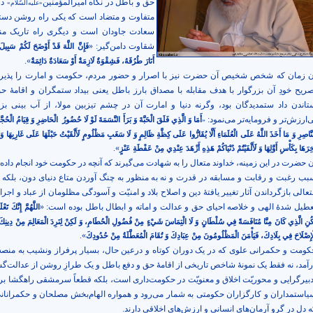
حق و باطل در نگاه امیرالمؤمنین
دو
«علیه‌السّلام»
متفاوت و متضاد است که یکی راه روشن دستی
سعادت جاودان است و دیگری راه تاریک من
شقاوت دامن‌گیر: «
فَإِنَّ اللَّهَ قَدْ أَوْضَحَ لَكُمْ سَبِيلَ
».
أَنَارَ طُرُقَهُ، فَشِقْوَةٌ لَازِمَةٌ أَوْ سَعَادَةٌ دَائِمَةٌ
ن زمان که شخص شخیص آن حضرت نیز با اصرار و حضور مردم، حکومت و امارت را پذیرف
صریح خودِ آن بزرگوار با هدف مقابله با‌ مصداق بارز باطل یعنی بیداد ستمگران و اقامۀ ح
تاندن داد ستمدیدگان بود، وگرنه دنیا و امارت آن در چشم تیزبین مولا، از آب بینی بزغا
‌ارزش‌تر و فرومایه‌تر می‌نمود:
أَمَا وَ الَّذِي فَلَقَ الْحَبَّةَ وَ بَرَأَ النَّسَمَةَ لَوْ لَا حُضُورُ
الْحَاضِرِ وَ قِيَامُ الْحُجَّ
«
نَّاصِرِ وَ مَا أَخَذَ اللَّهُ عَلَى الْعُلَمَاءِ أَلَّا يُقَارُّوا عَلَى كِظَّةِ ظَالِمٍ وَ لَا سَغَبِ مَظْلُومٍ لَأَلْقَيْتُ حَبْلَهَا عَلَى غَارِبِهَا و
».
ِرَهَا بِكَأْسِ أَوَّلِهَا وَ لَأَلْفَيْتُمْ دُنْيَاكُمْ هَذِهِ أَزْهَدَ عِنْدِي مِنْ عَفْطَةِ عَنْزٍ
ن حضرت در این زمینه، خداوند متعال را به شهادت می‌گیرند که آنچه در حکومت خود انجام داده‌ان
بب رغبت و رقابت و مسابقه در قدرت و نه به منظور به چنگ آوردن متاع دنیای دون، بلکه 
عالی بازگرداندن آثار تغییر یافتۀ دین و اصلاح بلاد و امنیّت و آسودگی مظلومان از عباد و اجر
عطیل شدۀ الهی و خلاصه احیای حق و عدالت و اماته و ابطال باطل بوده است: «
اللَّهُمَّ إِنَّكَ تَعْلَ
كُنِ الَّذِي كَانَ مِنَّا مُنَافَسَةً فِي سُلْطَانٍ وَ لَا الْتِمَاسَ شَيْءٍ مِنْ فُضُولِ الْحُطَامِ، وَ لَكِنْ لِنَرِدَ الْمَعَالِمَ مِنْ دِينِكَ 
».
ْإِصْلَاحَ فِي بِلَادِكَ، فَيَأْمَنَ الْمَظْلُومُونَ مِنْ عِبَادِكَ وَ تُقَامَ الْمُعَطَّلَةُ مِنْ حُدُودِكَ
کومت و حکمرانی علوی که در یک دوران کوتاه و درعین حال، بسیار پرفراز ونشیب به منص
رآمد، نه فقط یک نمونۀ شاخص تاریخی از اقامۀ حق و دفع باطل و یک طرازِ روشن از عدالت‌گ
دبیرگرایی و محوریّت اخلاق و معنویّت در حکومت‌داری است، بلکه قطعاً سرمشقی راهگشا بر
یاستمداران و کارگزاران حکومتی به شمار می‌رود و همواره الهام‌بخش مصلحان و حکمرانا
ه دل در گرو آرمان‌های انسانی و ارزش‌های اخلاقی دارند.