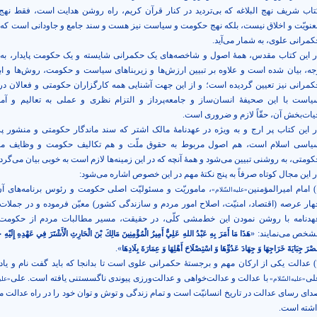
تاب شریف نهج البلاغه که بی‌تردید در کنار قرآن کریم، راه روشن هدایت است، فقط نهج 
عنویّت و اخلاق نیست، بلکه نهج حکومت و سیاست نیز هست و سند جامع و جاودانی است که
کمرانی علوی، به شمار می‌آید.
ر این کتاب مقدس، همۀ اصول و شاخصه‌های یک حکمرانی شایسته و یک حکومت پایدار، به 
جه، بیان شده است و علاوه بر تبیین ارزش‌ها و زیربناهای سیاست و حکومت، روش‌ها و اب
کمرانی نیز تعیین گردیده است؛ و از این جهت آشنایی همه کارگزاران حکومتی و فعالان د
یاست با این صحیفۀ انسان‌ساز و جامعه‌پرداز و التزام نظری و عملی به تعالیم و آمو
یات‌بخش آن، حقّاً لازم و ضروری است.
ر این کتاب پر ارج و به ویژه در عهدنامۀ مالک اشتر که سند ماندگار حکومتی و منشور پر
یاسی اسلام است، هم اصول مربوط به حقوق ملّت و هم تکالیف حکومت و وظایف مس
کومتی، به روشنی تبیین می‌شود و همۀ آنچه که در این زمینه‌ها لازم است به خوبی بیان می‌گردد
ر این مجال کوتاه صرفاً به پنج نکتۀ مهم در این خصوص اشاره می‌شود:
نین
، ماموریّت و مسئولیّت اصلی حکومت و رئوس برنامه‌های آن
«علیه‌السّلام»
هار عرصه (اقتصاد، امنیّت، اصلاح امور مردم و سازندگی کشور) معیّن فرموده و در جملات 
هدنامه با روشن نمودن این خط‌مشی کلّی، در حقیقت، مسیر مطالبات مردم از حکومت 
شخص می‌نمایند: «
هَذَا مَا أَمَرَ بِهِ عَبْدُ اللهِ عَلِيٌّ أَمِيرُ الْمُؤْمِنِينَ مَالِكَ بْنَ الْحَارِثِ الْأَشْتَرَ فِي عَهْدِهِ إِلَيْهِ حِ
».
صْرَ جِبَايَةَ خَرَاجِهَا وَ جِهَادَ عَدُوِّهَا وَ اسْتِصْلَاحَ أَهْلِهَا وَ عِمَارَةَ بِلَادِهَا
۲) عدالت یکی از ارکان مهم و برجستۀ حکمرانی علوی است تا بدانجا که باید گفت نام و یاد
لی
با عدالت و عدالت‌خواهی و عدالت‌ورزی پیوندی ناگسستنی یافته است. علی
«علیه‌السّلام»
«علیه
دای رسای عدالت در تاریخ انسانیّت است و تمام زندگی و توش و توان خود را در راه عدالت
اشته است.