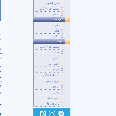
خارج اصول
تفسیر قرآن کریم
اخلاق
صوت
آ
فيلم
ت
عکس
س
بی
تفسير قرآن کريم
ال
فقه
آخ
اخلاق
آ
اعتقادات
س
حديث
مت
اقتصاد اسلامي
ت
تاريخ و سيره
يَ
عرفان
ال
رجال
ح
اصول فقه
د
ت
نرم‌افزارها
س
ک