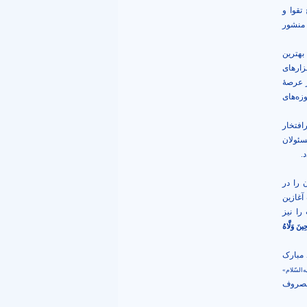
تقوا و
 منشور
بهترین
زارهای
ر عرصۀ
زه‌های
افتخار
ئولان
.
 را در
آغازین
را نیز
ينَ وَلَّاهُ
 مبارک
‌السّلام»
 مصروف