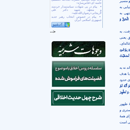
 مسیر
خامنه ای«قدّس‌سرّه»
ابی به
پیام در پی شهادت سیاستمدار خردمند
و متعهّد، شهید دکتر علی
تهی به
لاریجانی«رضوان‌الله‌علیه»
پیام در خصوص انتخاب رهبر جدید
 الْحَقِّ وَ
جمهوری اسلامی ایران
ت، به
-->
ق یعنی
له‌ای،
ةِ بِوُجُودِ
َ لَسَقَيْتُ
د نه به
با هدف
ای حدود
مُ أَنَّهُ لَمْ
وَ نُظْهِرَ
ۀ ظهور
ستری و
ای همۀ
نی است