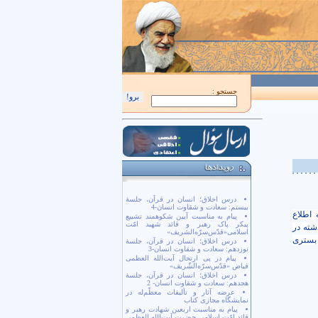
اَللّهُمَّ كُنْ لِوَلِيِّكَ الْحُجَّةِ بْنِ الْحَسَن صَلَواتُكَ عَلَيْهِ وَ عَلى آبائِهِ في هذِهِ السّاعَةِ و
جستجو :
درس اخلاق؛ انسان در قرآن، جلسۀ
بیستم: سعادت و شقاوت انسان-4
 اطلاع
پیام به مناسبت آیین شکوهمند تشییع
پیکر پاک رهبر و قائد شهید امّت
شته در
اسلامی«قدّس‌سرّه‌الشریف»
 بستری
درس اخلاق؛ انسان در قرآن، جلسۀ
نوزدهم: سعادت و شقاوت انسان-3
پیام در پی ارتحال آیت‌الله العظمی
فیاض «قدّس‌سرّه‌الشّریف»
درس اخلاق؛ انسان در قرآن، جلسۀ
هجدهم: سعادت و شقاوت انسان- 2
عرضه آثار و تألیفات معظّم‌له در
نمایشگاه مجازی کتاب
پیام به مناسبت اربعین شهادت رهبر و
قائد امّت اسلامی حضرت آیت‌الله العظمی