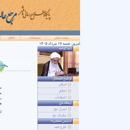
صفحه اصلي
استفتائات
اخلاق
۱۴۰۵ شنبه ۱۷ مرداد
امروز:
احکام
ض
اخلاق
م
اعتقادات
ی
ه
اسرار حج
ا
مناسک حج
خارج فقه