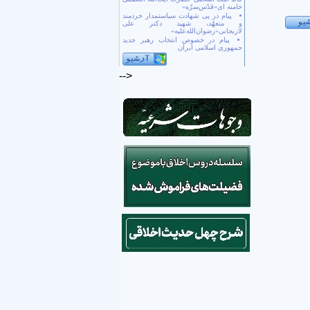
خامنه ای«قدّس‌سرّه»
پیام در پی شهادت سیاستمدار خردمند
و متعهّد، شهید دکتر علی
لاریجانی«رضوان‌الله‌علیه»
پیام در خصوص انتخاب رهبر جدید
جمهوری اسلامی ایران
-->