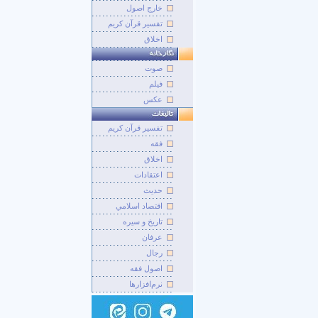
خارج اصول
تفسیر قرآن کریم
اخلاق
صوت
فيلم
عکس
تفسير قرآن کريم
فقه
اخلاق
اعتقادات
حديث
اقتصاد اسلامي
تاريخ و سيره
عرفان
رجال
اصول فقه
نرم‌افزارها