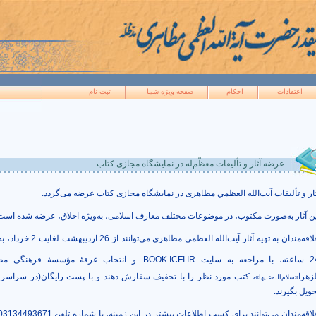
اعتقادات
احکام
صفحه ويژه شما
ثبت نام
عرضه آثار و تألیفات معظّم‌له در نمایشگاه مجازی کتاب
ثار و تألیفات آیت‌الله العظمي مظاهری در نمایشگاه مجازی کتاب عرضه می‌گردد.
ین آثار به‌صورت مکتوب، در موضوعات مختلف معارف اسلامی، به‌ویژه اخلاق، عرضه شده است
علاقه‌مندان به تهیه آثار آیت‌الله العظمي مظاهری می‌تو
با مراجعه به سایت
BOOK.ICFI.IR
و انتخاب غرفۀ مؤسسۀ فرهنگی مطا
لزهرا
، کتب مورد نظر را با تخفیف سفارش دهند و با پست رایگان(در سراسر
«سلام‌الله‌علیها»
حویل بگیرند.