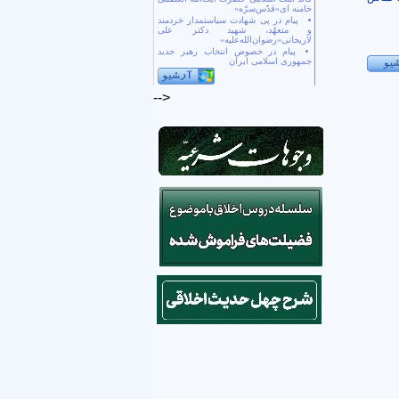
خامنه ای«قدّس‌سرّه»
پیام در پی شهادت سیاستمدار خردمند
و متعهّد، شهید دکتر علی
لاریجانی«رضوان‌الله‌علیه»
پیام در خصوص انتخاب رهبر جدید
جمهوری اسلامی ایران
-->