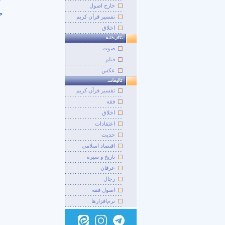
خارج اصول
ح
تفسیر قرآن کریم
اخلاق
صوت
فيلم
عکس
تفسير قرآن کريم
فقه
اخلاق
اعتقادات
حديث
اقتصاد اسلامي
تاريخ و سيره
عرفان
رجال
اصول فقه
نرم‌افزارها