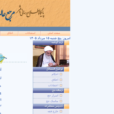
صفحه اصلي
استفتائات
اخلاق
۱۴۰۵ پنج شنبه ۱۵ مرداد
امروز:
آ
احکام
ا
اخلاق
اعتقادات
24 ساعته، 
اسرار حج
ا
مناسک حج
ت
خارج فقه