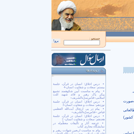
اَللّهُمَّ كُنْ لِوَلِيِّكَ الْحُجَّةِ بْنِ الْحَسَن صَلَواتُكَ عَلَيْهِ وَ عَلى آبائِهِ في هذِهِ السّاعَةِ و
جستجو :
درس اخلاق؛ انسان در قرآن، جلسۀ
بیستم: سعادت و شقاوت انسان-4
.
پیام به مناسبت آیین شکوهمند تشییع
پیکر پاک رهبر و قائد شهید امّت
اسلامی«قدّس‌سرّه‌الشریف»
انند از 26 ارديبهشت لغایت 2 خرداد، به‌صورت
درس اخلاق؛ انسان در قرآن، جلسۀ
نوزدهم: سعادت و شقاوت انسان-3
پیام در پی ارتحال آیت‌الله العظمی
لعاتی
فیاض «قدّس‌سرّه‌الشّریف»
درس اخلاق؛ انسان در قرآن، جلسۀ
 کشور)
هجدهم: سعادت و شقاوت انسان- 2
عرضه آثار و تألیفات معظّم‌له در
نمایشگاه مجازی کتاب
پیام به مناسبت اربعین شهادت رهبر و
علاقه‌مندان می‌توانند برای کسب اطلاعات بیشتر در این زمینه، با شماره تلفن 03134493671 تماس
قائد امّت اسلامی حضرت آیت‌الله العظمی