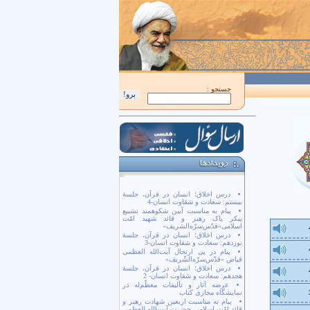
اَللّهُمَّ كُنْ لِوَلِيِّكَ الْحُجَّةِ بْنِ الْحَسَن صَلَواتُكَ عَلَيْهِ وَ عَلى آبائِهِ في هذِهِ السّاعَةِ و
جستجو :
درس اخلاق؛ انسان در قرآن، جلسۀ
بیستم: سعادت و شقاوت انسان-4
پیام به مناسبت آیین شکوهمند تشییع
پیکر پاک رهبر و قائد شهید امّت
اسلامی«قدّس‌سرّه‌الشریف»
درس اخلاق؛ انسان در قرآن، جلسۀ
نوزدهم: سعادت و شقاوت انسان-3
پیام در پی ارتحال آیت‌الله العظمی
فیاض «قدّس‌سرّه‌الشّریف»
درس اخلاق؛ انسان در قرآن، جلسۀ
هجدهم: سعادت و شقاوت انسان- 2
عرضه آثار و تألیفات معظّم‌له در
نمایشگاه مجازی کتاب
پیام به مناسبت اربعین شهادت رهبر و
قائد امّت اسلامی حضرت آیت‌الله العظمی