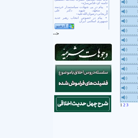
خامنه ای«قدّس‌سرّه»
پیام در پی شهادت سیاستمدار خردمند
و متعهّد، شهید دکتر علی
لاریجانی«رضوان‌الله‌علیه»
پیام در خصوص انتخاب رهبر جدید
جمهوری اسلامی ایران
-->
1
2
3