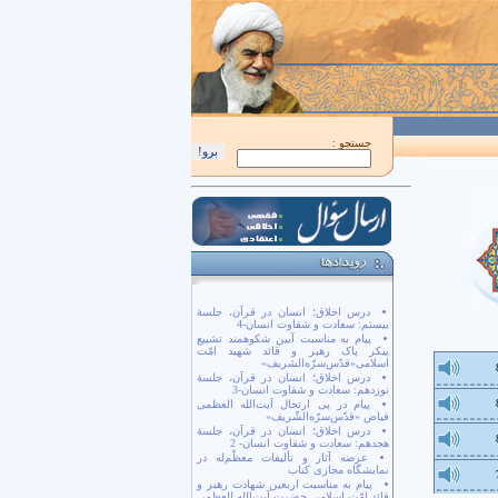
اَللّهُمَّ كُنْ لِوَلِيِّكَ الْحُجَّةِ بْنِ الْحَسَن صَلَواتُكَ عَلَيْهِ وَ عَلى آبائِهِ في هذِهِ السّاعَةِ و
جستجو :
درس اخلاق؛ انسان در قرآن، جلسۀ
بیستم: سعادت و شقاوت انسان-4
پیام به مناسبت آیین شکوهمند تشییع
پیکر پاک رهبر و قائد شهید امّت
اسلامی«قدّس‌سرّه‌الشریف»
درس اخلاق؛ انسان در قرآن، جلسۀ
نوزدهم: سعادت و شقاوت انسان-3
پیام در پی ارتحال آیت‌الله العظمی
فیاض «قدّس‌سرّه‌الشّریف»
درس اخلاق؛ انسان در قرآن، جلسۀ
هجدهم: سعادت و شقاوت انسان- 2
عرضه آثار و تألیفات معظّم‌له در
نمایشگاه مجازی کتاب
پیام به مناسبت اربعین شهادت رهبر و
قائد امّت اسلامی حضرت آیت‌الله العظمی