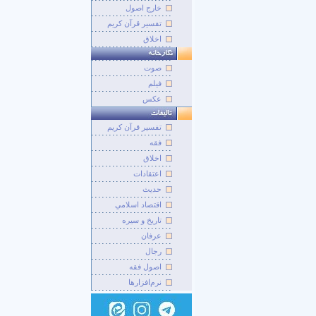
خارج اصول
تفسیر قرآن کریم
اخلاق
صوت
فيلم
عکس
تفسير قرآن کريم
فقه
اخلاق
اعتقادات
حديث
اقتصاد اسلامي
تاريخ و سيره
عرفان
رجال
اصول فقه
نرم‌افزارها