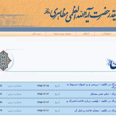
اعتقادات
احکام
صفحه ويژه شما
ثبت نام
راك در تكليف / بررسى و رد شبهات مربوط به
تاریخ:
۱۳۸۵/۱۲/۱۵
شماره درس:
82
راك
تراك / حكم خنثى مشكل
تاریخ:
۱۳۸۵/۱۲/۱۴
شماره درس:
81
اك در تكليف / توّهمى درباره قاعده اشتراك و
تاریخ:
۱۳۸۵/۱۲/۱۳
شماره درس:
80
راك در تكليف / معناى قاعده و دليل آن
تاریخ:
۱۳۸۵/۱۲/۱۲
شماره درس:
79