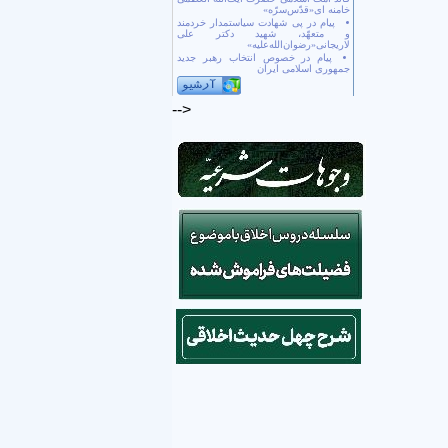
خامنه ای«قدّس‌سرّه»
پیام در پی شهادت سیاستمدار خردمند
و متعهّد، شهید دکتر علی
لاریجانی«رضوان‌الله‌علیه»
پیام در خصوص انتخاب رهبر جدید
جمهوری اسلامی ایران
-->