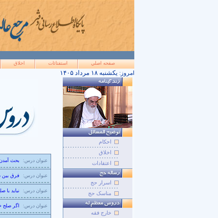
صفحه اصلي
استفتائات
اخلاق
۱۴۰۵ يکشنبه ۱۸ مرداد
امروز:
احکام
اخلاق
عنوان درس:
بحث آمدن 
اعتقادات
عنوان درس:
فرق بين ص
اسرار حج
عنوان درس:
نبايد با ص
مناسک حج
عنوان درس:
اگر صلح خ
خارج فقه