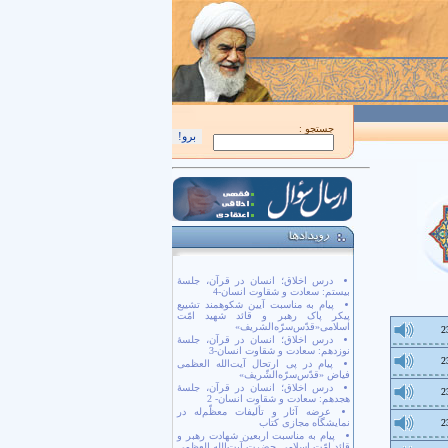
اَللّهُمَّ كُنْ لِوَلِيِّكَ الْحُجَّةِ بْنِ الْحَسَن صَلَواتُكَ عَلَيْهِ وَ عَلى آبائِهِ في هذِهِ السّاعَةِ وَ
جستجو :
درس اخلاق؛ انسان در قرآن، جلسۀ
بیستم: سعادت و شقاوت انسان-4
پیام به مناسبت آیین شکوهمند تشییع
پیکر پاک رهبر و قائد شهید امّت
اسلامی«قدّس‌سرّه‌الشریف»
2
درس اخلاق؛ انسان در قرآن، جلسۀ
نوزدهم: سعادت و شقاوت انسان-3
2
پیام در پی ارتحال آیت‌الله العظمی
فیاض «قدّس‌سرّه‌الشّریف»
درس اخلاق؛ انسان در قرآن، جلسۀ
2
هجدهم: سعادت و شقاوت انسان- 2
عرضه آثار و تألیفات معظّم‌له در
2
نمایشگاه مجازی کتاب
پیام به مناسبت اربعین شهادت رهبر و
قائد امّت اسلامی حضرت آیت‌الله العظمی