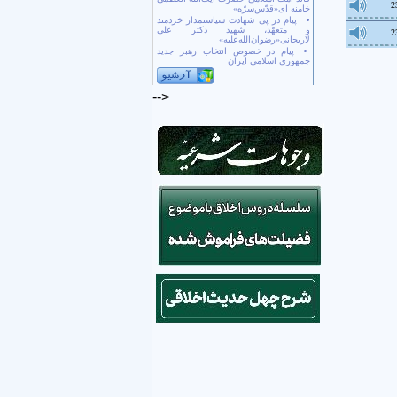
2
خامنه ای«قدّس‌سرّه»
پیام در پی شهادت سیاستمدار خردمند
و متعهّد، شهید دکتر علی
2
لاریجانی«رضوان‌الله‌علیه»
پیام در خصوص انتخاب رهبر جدید
جمهوری اسلامی ایران
-->