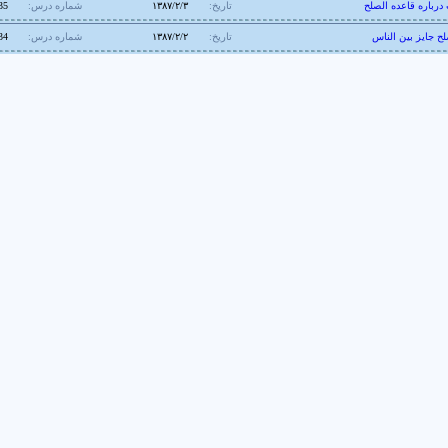
درباره قاعده الصلح
تاریخ:
۱۳۸۷/۲/۳
شماره درس:
35
لح جايز بين الناس
تاریخ:
۱۳۸۷/۲/۲
شماره درس:
34