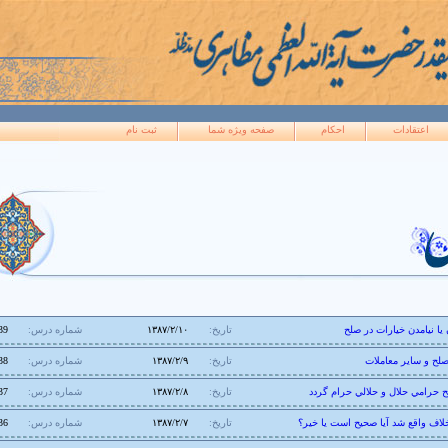
اعتقادات
احکام
صفحه ويژه شما
ثبت نام
يا نيامدن خيارات در صلح
تاریخ:
۱۳۸۷/۲/۱۰
شماره درس:
39
لح و ساير معاملات
تاریخ:
۱۳۸۷/۲/۹
شماره درس:
38
لح حرامي حلال و حلالي حرام گردد
تاریخ:
۱۳۸۷/۲/۸
شماره درس:
37
لاف واقع شد آيا صحيح است يا خير؟
تاریخ:
۱۳۸۷/۲/۷
شماره درس:
36