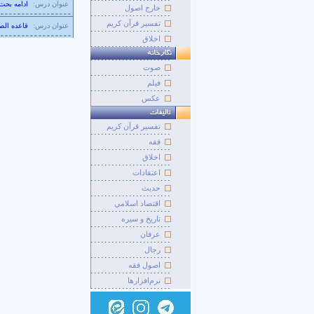
عنوان درس:
ادامه بحث 
خارج اصول
تفسیر قرآن کریم
عنوان درس:
قاعده الص
اخلاق
صوت
فيلم
عکس
تفسير قرآن کريم
فقه
اخلاق
اعتقادات
حديث
اقتصاد اسلامي
تاريخ و سيره
عرفان
رجال
اصول فقه
نرم‌افزارها