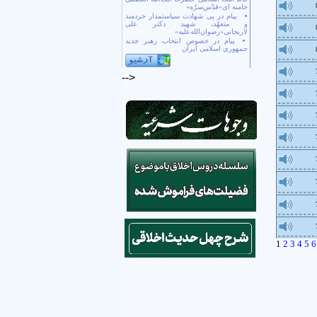
خامنه ای«قدّس‌سرّه»
پیام در پی شهادت سیاستمدار خردمند
و متعهّد، شهید دکتر علی
لاریجانی«رضوان‌الله‌علیه»
پیام در خصوص انتخاب رهبر جدید
جمهوری اسلامی ایران
-->
1
2
3
4
5
6