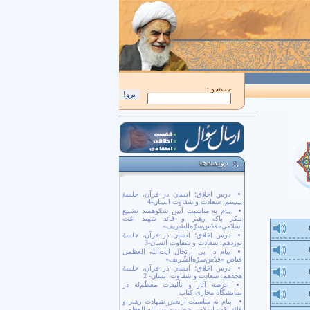
اَللّهُمَّ كُنْ لِوَلِيِّكَ الْحُجَّةِ بْنِ الْحَسَن صَلَواتُكَ عَلَيْهِ وَ عَلى آبائِهِ في هذِهِ السّاعَةِ و
جستجو :
درس اخلاق؛ انسان در قرآن، جلسۀ
بیستم: سعادت و شقاوت انسان-4
پیام به مناسبت آیین شکوهمند تشییع
پیکر پاک رهبر و قائد شهید امّت
اسلامی«قدّس‌سرّه‌الشریف»
درس اخلاق؛ انسان در قرآن، جلسۀ
نوزدهم: سعادت و شقاوت انسان-3
پیام در پی ارتحال آیت‌الله العظمی
فیاض «قدّس‌سرّه‌الشّریف»
درس اخلاق؛ انسان در قرآن، جلسۀ
هجدهم: سعادت و شقاوت انسان- 2
عرضه آثار و تألیفات معظّم‌له در
نمایشگاه مجازی کتاب
پیام به مناسبت اربعین شهادت رهبر و
قائد امّت اسلامی حضرت آیت‌الله العظمی