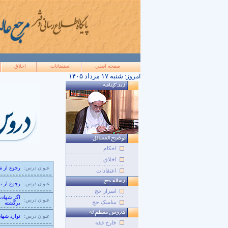
صفحه اصلي
استفتائات
اخلاق
۱۴۰۵ شنبه ۱۷ مرداد
امروز:
احکام
اخلاق
عنوان درس:
رجوع از ش
اعتقادات
عنوان درس:
رجوع از ت
اسرار حج
اگر شهادت
عنوان درس:
مناسک حج
برگشته
عنوان درس:
توارد شها
خارج فقه