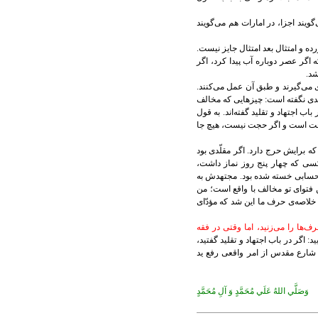
گويند اجزا، در امارات هم می‌گويند
رده و امتثال بعد امتثال جايز نيست.
ه اگر عصر دوباره آب پيدا کرد، اگر
شد.
گری می‌گيرند و طبق آن عمل می‌کنند.
جتهدی نگفته است: چيزهايی که مخالف
ب اجتهاد و تقليد گفته‌اند. به قول
ا حجت است و اگر حجت نيست، هيچ جا
برايش حرج دارد. اگر مقلّدی بود
کسی که چهار پنج روز نماز داشت،
ند و حسابی خسته شده بود. مجتهدش به
ن فتوای تو مخالف با واقع است؛ من
لاصه‌ی حرف ما اين شد که مؤدّای
‌ها را می‌زنيد، اما وقتی در فقه
: اگر در باب اجتهاد و تقليد گفتيد،
و شارع مقدس از امر واقعی رفع ید
وَصَلَّي اللهُ عَلَي مُحَمَّدٍ وَ آلِ مُحَمَّدٍ