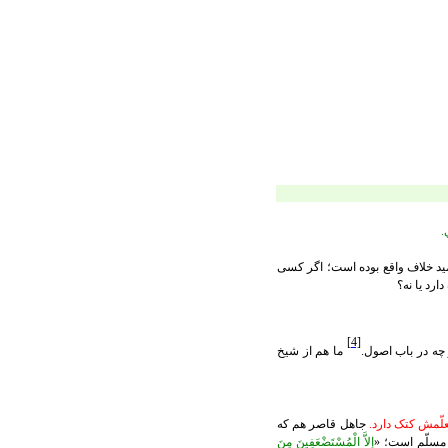
ي
.
د خلاف واقع بوده است؛ اگر کسی
رد يا نه؟
[4]
 چه در باب اصول.
ما هم از شيخ
لّمش کتک دارد.
جاهل قاصر هم که
 مسلّم است؛ «
إِلاَّ الْمُسْتَضْعَفِينَ مِنَ