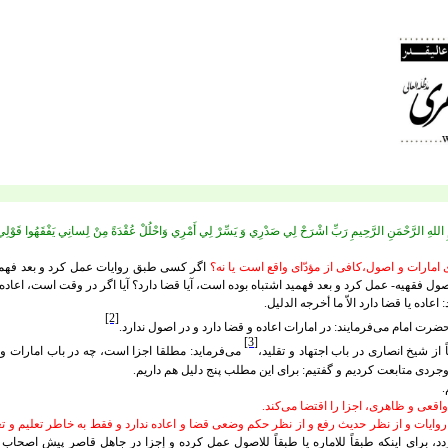
ِ اللهِ الرَّحْمَنِ الرَّحِیمِ رَبِّ اشْرَحْ لِي صَدْرِي وَ يَسِّرْ لِي أَمْرِي وَاحْلُلْ عُقْدَةً مِنْ لِسانِي يَفْقَهُوا قَوْلِ
ای امارات و اصول،‌کافی از مؤدّای واقع است يا نه؟
اگر کسی طبق روايات عمل کرد و بعد فهمي
 فقهيه- عمل کرد و بعد فهميد اشتباه بوده است،‌ آيا قضا دارد؟ آيا اگر در وقت است، اعاده دا
عاده يا قضا دارد الاّ ما أخرجه الدليل.
[2]
حضرت امام می‌فرمايند: در امارات اعاده و قضا دارد و در اصول ندارد.
[3]
 از شيخ انصاری در باب اجتهاد و تقليد،
می‌فرمايد: مطلقا اجزا است، چه در باب امارات و
وجردی متابعت کرديم و گفتيم: برای اين مطلب پنج دليل هم داريم.
.
اقعی و ظاهری، اجزا را اقتضا می‌کند.
وايات و از نظر حديث رفع و از نظر حکم وضعی قضا و اعاده ندارد و فقط به خاطر تعليم و تع
ردد، برای اينکه طبقاً للاماره يا طبقاً للاصول عمل کرده و إجزا در جاهل قاصر پيش اصحاب