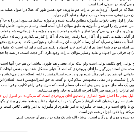
و می‌گویند: در اصول، اجزا است.
عقلا‌ که در اصول آورده‌ايد، در امارات هم بياورید؛ چون همين‌طور که عقلا ‌در اصول عمليه می‌
ن حرج نوعی، مخصوصاً در باب اجتهاد و تقليد لازم می‌آيد.
ماز را اول وقت بخواند، مأمورٌبه مطابق مأتی‌به شده و مأمورٌبه ساقط می‌شود. امر را به جا آو
ه امر اضطراری را آورده و مأمورٌبه به طبق مؤدّای اماره آمده است و تمام می‌شود. حاصل اینک
وش و نماز بخوان، می‌گوييم: نماز را خوانده و تمام شده و مأمورٌبه مطابق مأتی‌به‌ شد و تمام 
م از آقايی تقليد می‌کنند و آن آقا از دنيا رفت، رساله‌ی آن آقا را کنار می‌گذارند و رساله‌ی دي
 اصلاً به ذهنشان نمی‌آيد که آن رساله کاری به آن رساله ندارد و هيچ‌کس نگفته، يعنی هيچ م
ي. اينکه مرحوم شيخ انصاری ادعای اجماع در اجتهاد و تقليد می‌کند، برای اين است که فقها در با
يه) چه فرقی بين اجتهاد و تقليد و ساير مؤدّای امارات وجود دارد، اگر حجت است، در همه ج
وعی رافع تکليف نوعی است ولو اينکه برای بعضی هم طوری نباشد. اين هم جزء آنها است که 
ت، مثل استاد بزرگوار ما آقای بروجردی که انصافاً‌ خيلی مشکل شده بود، بعضی اوقات 
ز بخواني. اين هم دچار اين مقلَّد شده بود و در حرم اميرالمؤمنين (‌عليه السلام) نماز می‌خوا
از را شکست و در مقابل مجتهدش سلام کرد
و گفت: به حق اميرالمؤمنين (‌عليه السلام) اي
ی‌گويي يک ماه نماز بخوان. پس پيش اصحاب مسلم است که حرج نوعی رافع تکليف نوعی است. خ
 امارات را در همه چيز الاّ‌ما اخرجه الدليل، به جای واقع می‌نشانند.
دليل پنجم ما اجماع شيخ انصاری و تصديق آقای بروجردی است که می‌گويند: در اصول اين حرف
خ انصاری (رضوان‌الله‌تعالی‌عليه) می‌گويد: در باب اجتهاد و تقليد و شما مقداري بيشتر بگوييد
 با واقع است و در همه جا مأمورٌبه به امر ظاهری از مأمورٌبه به امر واقعی کافي است 
ی‌کند و بالاخره اجزا در همه چيز است.
ه شده و چون از بزرگان است، ان‌شاء الله بايد يک هفته در باره‌ی آن صحبت کنيم.