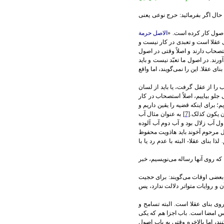
حال اگر بفرمائيد: حرج نوعی يعنی
اصول کار کرده است. «
الاصل حرمة
ای عقلا است و تعبدی در کار نيست و
تصحاب دارند و اصلاً وقتی در اصول
ند. در اصول ما تعبّد نيست و بايد
عقلا. اين را نمی‌گويند، اما واقع
 را از عقل گرفت، يا بايد از لسان
جلو بياييم، اصلاً استصحاب در کار
 برای اينکه قضيه را يقين داريم و
ان يکون کذلک.
[7]
به عنوان مثال آب
ل آب زلال بود و آب دوم آب آلوده
ل مرحوم آخوند بايد هاذويت محفوظ
 بنای عقلا- البته با عدم رد يا با
که روی آنها رساله می‌نويسيم، خبر
بعضی اوقات می‌گويند: برای حجيت
 و روايات متواتر دلالت ندارد،‌ پس
 روی بنای عقلا است. البته تسامح و
پس امضا است. باب اجزا هم که يکی
ند، اما بالاخره وقتی به باب اصول