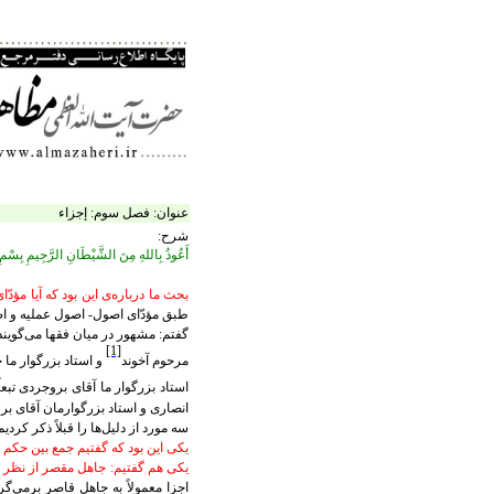
عنوان:
فصل سوم: إجزاء
شرح:
أَعُوذُ بِاللهِ مِنَ الشَّیْطَانِ الرَّجِیمِ بِسْم
بحث ما درباره‌ی اين بود که آيا مؤدّ
طبق مؤدّای اصول- اصول عمليه و اصول
گفتم: مشهور در ميان فقها می‌گويند: ا
[1]
مرحوم آخوند
و استاد بزرگوار ما 
استاد بزرگوار ما آقای بروجردی تبعاً
انصاری و استاد بزرگوارمان آقای بر
سه مورد از دليل‌ها را قبلاً‌ ذکر کرديم
يکی اين بود که گفتيم جمع بين حکم و
يکی هم گفتيم: جاهل مقصر از نظر ر
اجزا معمولاً به جاهل قاصر برمی‌گ