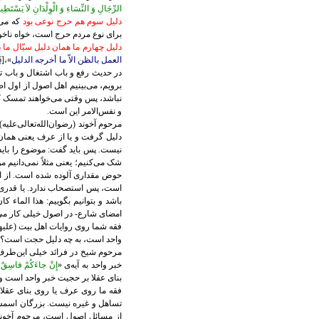
الرِّجَالِ وَ النِّسَاءِ وَ الْوِلْدَانِ لاَ يَسْتَطِيع
دليل سوم هم حرج نوعی بود
که می‌
برای نوع مردم حرج است، خواه ناخ
دليل چهارم ما همان دليل سيّال ما 
العمل بالظن الاّ ما أخرجه الدليل
»،
6]
در حديث رفع و باب اشتغال و باب تخ
برويم، می‌بينيم اهل اصول از اول ا
نباشد، پس وقتی می‌خواهند تمسک کنن
و
نفس‌الامر اين است.
مرحوم آخوند (رضوان‌الله‌تعالی‌علي
دليل گرفت و يا از عرف يعنی همان ب
نيست. پس بايد گفت: موضوع را بايد 
شک می‌کنيم؛ يعنی مثلاً نمی‌دانيم مو
حوض مقداری آلوده شده است. از اول
است، پس استصحاب ندارد. یا قدری ا
باشد و بتوانیم بگوييم: هذا الماء ک
امضای‌ شارع- در اصول خیلی کار می‌
فقه شما روی روايات اهل بيت (‌عليه
واحد است، به چه دليل حجت است؟
مرحوم شيخ در فرائد خيلی اين‌طرف
خبر واحد به آیه‌ی «
إِنْ جاءَكُمْ فاسِقٌ بِنَبَ
بنای عقلا‌ بر حجيت خبر واحد است 
فقه ما روی عرف يا روی بنای عقلا می
تساهل و غيره نيست. بزرگان اسمش ر
از مسائل اصول است، مرحوم آخوند (ر