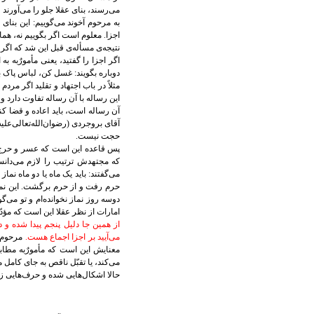
می‌رسند، بنای عقلا جلو را می‌آورند 
به مرحوم آخوند می‌گوييم: اين بنای 
اجزا. معلوم است اگر بگوييم نه، هما
نتیجه‌ی مسأله‌ی قبل اين شد که اگر ن
اگر اجزا را گفتيد، يعنی مأمورٌبه ب
دوباره بگويند: غسل کن، لباس پاک بپ
مثلاً در باب اجتهاد و تقليد اگر مرد
اين رساله با آن رساله تفاوت دارد و
آن رساله است،‌ بايد اعاده و قضا کن
آقای بروجردی (رضوان‌الله‌تعالی‌عل
حجت نيست.
پس قاعده اين است که عسر و حرج ن
که مجتهدش ترتيب را لازم می‌دانس
می‌گفتند: بايد يک ماه يا دو ماه نما
حرم رفت و از حرم برگشت. اين نم
دوسه روز نماز نخوانده‌ام و تو م
امارات از نظر عقلا اين است که مؤدّای
از همين جا دليل پنجم پيدا شده و 
می‌آييد بر اجزا اجماع هست.
مرحوم شي
معنايش اين است که مأمورٌبه مطابق
می‌کند، يا تقبّل ناقص به جای کامل م
حالا اشکال‌هايی شده و حرف‌هايی زد