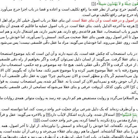
ُونَ حِيلَةً وَ لاَ يَهْتَدُونَ سَبِيلاً
».
[5]
گفتيم: حرج نوعی از نظر فقه ما رافع تکليف است و اعاده و قضا در باب اجزا حرج می‌آورد. 
واه حرج نوعی رافع تکليف نوعی است.
در اصول و در فقه است و آن بنای عقلا است.
اين بنای عقلا در باب اصول خيلی کار برای اهل 
[
هرچه ما أخرجه الدليل باشد، ‌بنای عقلا است. در باب اصول عمليه ما قائليم که همه‌ی آن بن
يير و باب استصحاب، عقلا ‌هم قاعده‌ی رفع دارند، هم تخيير دارند، هم اشتغال دارند و هم اس
صول تا آخر اصول روی همين بنای عقلا صحبت می‌کنند. اسمش را نمی‌آورند، اما خودش را می‌آور
د، روی عقل می‌روند. اما خودشان می‌گويند: مراد ما عقل دقّی فلسفی نيست؛ پس می‌شود بنای 
ه) در باب استصحاب که چکش فقه است، يک تنبيه دارند و آن اين است که بايد موضوع استصحاب
نای عقلا گرفت. می‌گويند: از لسان دليل نمی‌توان گرفت و اگر بخواهيم از راه دقی فلسفی 
از عرف گرفت و الاّ اگر دقّی عقلی باشد، هيچ جا- ‌چه موضوعی و چه حکمی- استصحاب نداريم؛
ضوع رفته يا نه. عقلاً موضوع تغيير کرده و تا موضوع تغيير نکند، معنا ندارد که بگوييم: کان ال
 می‌دانستيم کُر پاک و مطهّر است و الان نمی‌دانيم. چرا؟ چون به عقل دقّی فلسفی، آب او
ز آب حوض رفته و نمی‌دانيم الان کر است يا نه. عقلاً کم شده، پس استصحاب نيست. به قو
ان کرّا الان يکون کذلک. آن‌وقت عرفی و بنای عقلا می‌شودکه تسامحی از دقی فلسفی بکنيم. لذا
کند.
م السلام) می‌گردد و روايت مستفيض هم کم داريم، چه رسد به روايت متواتر. همه‌ی روايات ما 
 و آن‌طرف زده‌اند که يک دليل شرعی برای حجيّت خبر واحد درست کند، اما نتوانسته است. 
إٍ فَتَبَيَّنُوا
»
[8]
استدلال شده، ولی يازده اشکال لايَذُب دارد
[9]
و بالاخره می‌گويند: عقل و قرآن
و شارع مقدس ردع نکرده، يا امضا کرده، پس خبر واحد حجت است.
[10]
‌گردد. نگفته‌اند، اما خودش را آورده‌اند و اسمش را نياورده‌ا‌ند. از اول تا آخر اصول،‌ همه
ا بنای عقلا گذاشته‌اند. اصول ما هم روی بنای عقلاء می‌چرخد و ردعی از آن نشده است، 
ضوان‌الله‌تعالی‌عليه) در باب اجزا خيلی اين‌طرف و آن‌طرف می‌زنند و خيلی دقت‌ها می‌کن