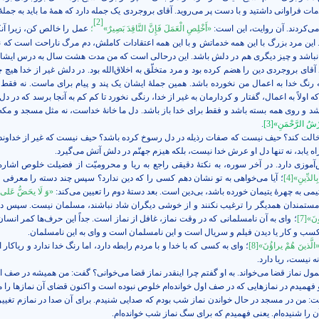
خدمات فراوانی داشتید و با دست پر می‌روید. آقای بروجردی یک جمله دارد که همۀ ما باید به جملۀ
[2]
می‌کردند. آن روایت، این است:
«أَخْلِصِ الْعَمَلَ فَإِنَّ النَّاقِدَ بَصِيرٌ»
؛
عمل را خالص کن، زیرا آن
این مرد بزرگ با این همه خدماتش و با این همه اعتقادات کاملش، دم مرگ ناراحت است که ن
 نباشد و چیز دیگری هم در دلش باشد. این درحالی است که من مدت هشت سال به درس ایشان 
آقای بروجردی دین را هضم کرده بود و مرد متخلّق به اخلاق‌الله بود. در دلش غیر از خدا هیچ 
 رنگ خدا به اعمال من نخورده باشد. همین جملۀ ایشان یک پند و پیام برای ماست. نه فقط 
اولاً به اعمال، گفتار و کردارمان به غیر از خدا، رنگی نخورد تا کم کم به آنجا برسد که در د
شد و روی همه بسته باشد و فقط برای خدا باز باشد. دل ما خانۀ خداست، نه مثل مسجد و مکه، 
رْشُ الرَّحْمَنِ‏»
[3]
.
الت کند؟ حیف نیست که صفات رذیله در دل رسوخ کرده باشد؟ حیف نیست که غیر از خداوند
ه یابد، نه تنها دل او عرش خدا نیست، بلکه هیزم جهنّم در دلش آتش می‌گیرد.
آموزی دارد. در آخر سوره، به نکتۀ دقیقی راجع به ریا و محرومیّت از فضیلت خلوص اشار
ِالدِّینِ»
[4]
؛ آیا می‌خواهی به تو نشان دهم کسی را که دین ندارد؟ سپس چند دسته را معرفی می
تیمی به چهرۀ یتیمان خورده باشد، بی‌دین است. بعد دستۀ دوم را تعیین می‌کند:
«وَ لَا یحَضُّ عَلی 
 مستمندان همدیگر را ترغیب نکنند و از خوشی دیگران شاد نباشند، مسلمان نیست. سپس دس
ُونَ»
[7]
؛ وای به آن نامسلمانی که در وقت نماز، غافل از نماز است. جداً این حرف‌ها کمر انسا
سب و کار یا دیدن فیلم و سریال است و این نامسلمان است و وای به این نامسلمان.
الَّذینَ هُمْ یراؤُنَ»
[8]
؛ وای به کسی که با خدا و با مردم رابطه دارد، اما رنگ خدا ندارد و ریاکار
ه نیست، ریا دارد.
ول نماز قضا می‌خواند. به او گفتم چرا اینقدر نماز قضا می‌خوانی؟ گفت: من همیشه در صف او
همیدم در نمازهایی که در صف اول خوانده‌ام خلوص نبوده است و اکنون قضای آن نمازها را م
: من در مسجد در حال خواندن نماز شب بودم که صدایی شنیدم. برای آن صدا در نمازم تغییر 
 شنیده‌ام. یعنی فهمیدم که برای سگ نماز شب خوانده‌ام.