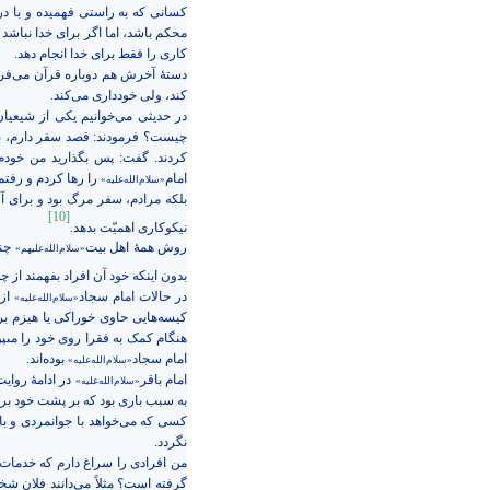
کسانی که به راستی فهمیده و با در
محکم باشد، اما اگر برای خدا نباشد 
کاری را فقط برای خدا انجام دهد.
دستۀ آخرش هم دوباره قرآن می‌فرم
کند، ولی خودداری می‌کند.
در حدیثی می‌خوانیم یکی از شیعیان
چيست؟ فرمودند: قصد سفر دارم، برا
کردند. گفت: پس بگذارید من خودم
امام
را رها کردم و رفتم
«سلام‌الله‌علیه»
بلكه مرادم، سفر مرگ بود و براى آ
[10]
نیکوکاری اهمیّت بدهد.
روش همۀ اهل بیت
چن
«سلام‌الله‌علیهم»
بدون اینکه خود آن افراد بفهمند از 
در حالات امام سجاد
از
«سلام‌الله‌علیه»
کیسه‌هایی حاوی خوراكى يا هيزم بر د
هنگام کمک به فقرا روى خود را مى‏پو
امام سجاد
بوده‌اند.
«سلام‌الله‌علیه»
امام باقر
در ادامۀ روای
«سلام‌الله‌علیه»
به سبب باری بود كه بر پشت خود بر
کسی که می‌خواهد با جوانمردی و با
نگردد.
من افرادی را سراغ دارم که خدمات
گرفته است؟ مثلاً می‌دانند فلان ش