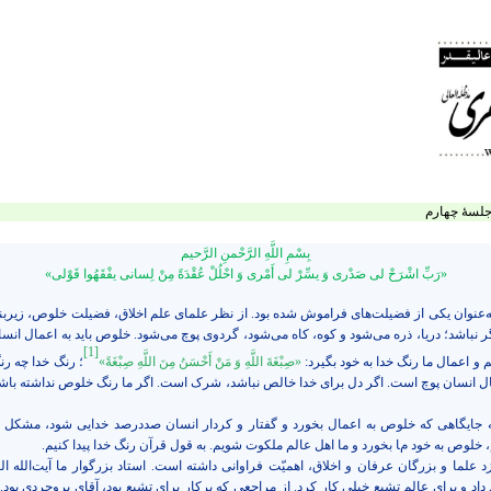
جلسۀ چهارم
بِسْمِ‏ اللَّهِ الرَّحْمنِ الرَّحیم‏
«رَبِّ اشْرَحْ لی صَدْری‏ وَ یسِّرْ لی أَمْری وَ احْلُلْ عُقْدَةً مِنْ لِسانی یفْقَهُوا قَوْلی‏»
عنوان یکی از فضیلت‌های فراموش شده بود. از نظر علمای علم اخلاق، فضیلت خلوص، زیربنای
ر نباشد؛ دریا، ذره می‌شود و کوه، کاه می‌شود، گردوی پوچ می‌شود. خلوص باید به اعمال انسا
[1]
 و اعمال ما رنگ خدا به خود بگیرد:
«صِبْغَةَ اللَّهِ وَ مَنْ أَحْسَنُ مِنَ اللَّهِ صِبْغَةً»
؛ رنگ خدا چه ر
ل انسان پوچ است. اگر دل برای خدا خالص نباشد، شرک است. اگر ما رنگ خلوص نداشته باشیم
ایگاهی که خلوص به اعمال بخورد و گفتار و کردار انسان صددرصد خدایی شود، مشکل 
 خلوص به خود ما بخورد و ما اهل عالم ملکوت شویم. به قول قرآن رنگ خدا پیدا کنیم.
 علما و بزرگان عرفان و اخلاق، اهمیّت فراوانی داشته است. استاد بزرگوار ما آیت‌الله 
داد و برای عالم تشیع خیلی کار کرد. از مراجعی که پرکار برای تشیع بود، آقای بروجردی بود