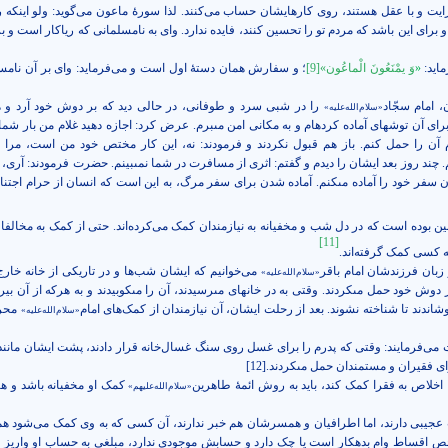
ایت و با عقل هستند، روی کارهایشان حساب می‌کنند. لذا سورۀ ماعون می‌گوید: ولو اینکه را
و برای این باشد که مردم تو را تحسین کنند، فایده ندارد. وای به نامسلمانی که ریاکار است و بر
اید:
«
وَ یمْنَعُونَ الْماعُون‏»
[9]
؛ و سفارش همان دستۀ اول است و می‌فرماید: وای بر آن نامسل
، امام سجّاد
را در شبى سرد و طوفانى، در حالى دید كه بر دوش خود آرد و هي
«سلام‌الله‌علیه»
ى آن توشه‏اى آماده كرده‏ام و به مكانی امن مى‏برم. عرض كرد: اجازه دهید غلام من بار شم
 آن را حمل کنم. باز هم قبول نکردند و فرمودند: نه، این کار مختص خود من است، مرا 
. چند روز بعد ایشان را دیدم و گفتم: اثرى از مسافرت در شما نمى‏بينم. حضرت فرمودند: آرى،
ن سفر خود را آماده مى‏كنم. آماده شدن براى سفر مرگ، به اين است كه انسان از حرام اجت
ین بوده است که در دل شب و مخفیانه به نیازمندان کمک می‌کرده‌اند. حتی از کمک به مخالفان و
[11]
چه کسی کمک گرفته‌اند.
 زبان فرزندشان امام باقر
می‌خوانیم که ایشان شب‌ها و در تاريكی از خانه خارج م
«سلام‌الله‌علیه»
وش خود حمل مى‏كردند. وقتی به در خانه‏اى مى‏رسيدند، آن را مى‏كوبيدند و به هركه از آن بي
شاندند تا شناخته نشوند. بعد از رحلت ایشان، آن نیازمندان از کمک‌های امام
محرو
«سلام‌الله‌علیه»
ت می‌فرمایند: وقتی که پدرم را برای غسل روى سنگ غسال‌خانه قرار دادند، پشت ایشان مانند زا
اى فقيران و مستمندان حمل مى‏كردند.
[12]
 اخلاص به فقرا کمک کند، باید به روش ائمۀ طاهرین
کمک او مخفیانه باشد و 
«سلام‌الله‌علیهم»
 عجیبی دارند، اما اطرافیان و همسرشان هم خبر ندارند، آن کسی که به وی کمک می‌شود
خص اقساط وام بدهکار است یا چک دارد و حسابش موجودی ندارد، مبلغی به حساب او واریز م