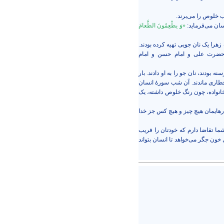
ب خلوص را می‌برند.
سان می‌فرماید:
«وَ یطْعِمُونَ الطَّعامَ
زهرا یک نان جویی تهیه کرده بودند.
 حضرت علی و امام حسن و امام
ه بودند، نان جو را به او دادند. بار
ی‌افطاری ماندند. آن شب سورۀ انسان
خانواده، چون رنگ خلوص داشته، یک
ارهایمان هیچ چیز و هیچ کس جز خدا
ما تقاضا دارم که خودتان را فریب
ون جگر می‌خواهد تا انسان بتواند