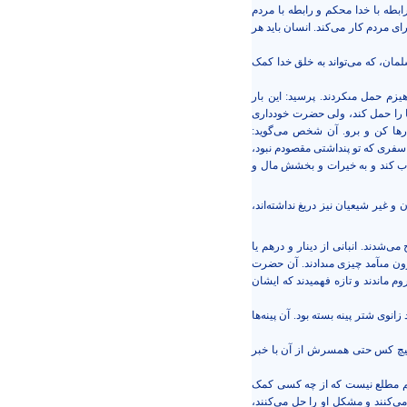
بطه با خدا محکم و رابطه با مردم
ای مردم کار می‌کند. انسان باید هر
مان، که می‌تواند به خلق خدا کمک
زم حمل مى‏كردند. پرسید: این بار
ا را حمل ‏كند، ولی حضرت خودداری
رها کن و برو. آن شخص می‌گوید:
 سفرى كه تو پنداشتى مقصودم نبود،
ناب كند و به خيرات و بخشش مال و
 غیر شیعیان نیز دریغ نداشته‌اند،
ی‌شدند. انبانی از دينار و درهم یا
رون مى‏آمد چيزى مى‏دادند. آن حضرت
م ماندند و تازه فهمیدند که ایشان
نوى شتر پينه بسته بود. آن پینه‌ها
هیچ کس حتی همسرش از آن با خبر
 هم مطلع نیست که از چه کسی کمک
ی‌کنند و مشکل او را حل می‌کنند،