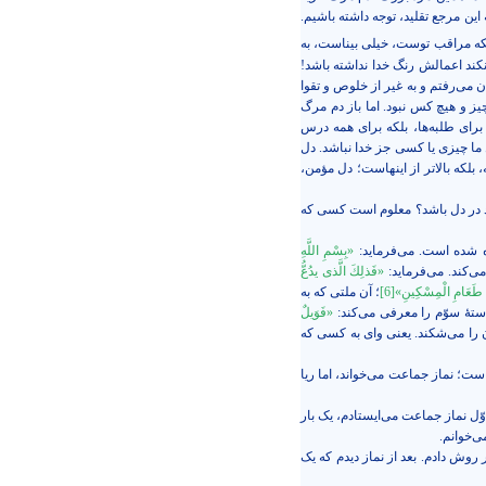
 این مرجع تقلید، توجه داشته باشیم.
که مراقب توست، خیلی بیناست، به
کند اعمالش رنگ خدا نداشته باشد!
می‌رفتم و به غیر از خلوص و تقوا
چیز و هیچ کس نبود. اما باز دم مرگ
برای طلبه‌ها، بلکه برای همه درس
ل ما چیزی یا کسی جز خدا نباشد. دل
بلکه بالاتر از اینهاست؛ دل مؤمن،
 در دل باشد؟ معلوم است کسی که
ه شده است. می‌فرماید:
«بِسْمِ اللَّهِ
‌کند. می‌فرماید:
«فَذلِكَ الَّذی یدُعُّ
طَعَامِ الْمِسْکِینِ»
[6]
؛ آن ملتی که به
تۀ سوّم را معرفی می‌کند:
«فَوَیلٌ
ن را می‌شکند. یعنی وای به کسی که
 است؛ نماز جماعت می‌خواند، اما ریا
ّل نماز جماعت می‌ایستادم، یک بار
ی‌خوانم.
روش دادم. بعد از نماز دیدم که یک