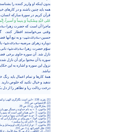
بدون اینکه او واریز کننده را بشناسد.
همه باید چنین باشند و در کارهای خی
قرآن کریم در سورۀ مبارکه انسان، جل
عَلى‏ حُبِّهِ مِسْكیناً وَ یتیماً وَ أَسیراً، إِنَّم
ماجرا آن است که حضرت زهرا
«سلام‌ا
وقتی می‌خواستند افطار کنند،‌
گ
حسین
و به تبع آنها ف
«سلام‌الله‌علیهم»
دوباره زهرای مرضیه
با
«سلام‌الله‌علیها»
سوّم حضرت زهرا
نانی 
«سلام‌الله‌علیها»
نازل شد. آن سوره حاوی برخی فضائ
سوره با آن محتوا برای آن نازل شد
نزول این سوره و اشاره به این حکای
نباشد.
همۀ کارها و تمام اعمال باید رنگ 
ندهید و خیال نکنید که خلوص دارید
درخت رذالت ریا و تظاهر را از دل بک
[1]
. بقره، 138: «این است نگارگرى الهى؛ و كیست خوش‏نگارتر از خدا؟»
[2]
. الإختصاص، ص 341.
[3]
. بحارالأنوار، ج 55، ص 39
.
[4]
. ماعون، 1: « به نام خداوند رحمتگر مهربان‏، آيا كسى را كه [روزِ] جزا را دروغ مى‏خواند، ديدى؟».
[5]
. ماعون، 2: «اين همان كس است كه يتيم را به سختى مى‏راند».
[6]
. ماعون، 3: «و به خوراك‏دادن بينوا ترغيب نمى‏كند».
[7]
. ماعون، 4و5: « پس واى بر نمازگزارانى‏ که از نمازشان غافلند.»
[8]
. ماعون، 6: «آنان كه ريا مى‏كنند.»
[9]
. ماعون، 7: «و از [دادن‏] زكات [و وسايل و مايحتاج خانه‏] خوددارى مى‏ورزند.»
[10]
. علل الشرائع، ج ‏1، ص 231
.
[11]
. ر.ک: الکافی، ج 4، ص 8؛ بحارالأنوار، ج ‏46، ص 65 و ...