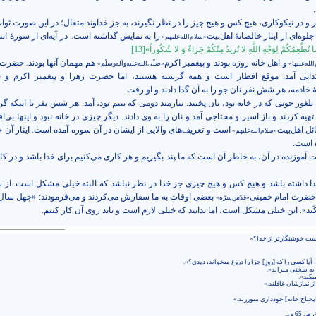
ر و در نیکوکاری، هیچ کس و هیچ چیز را در نظر نگیرند، به جز خداوند متعال؛ در این صورت ثوا
وه‌ای از ایثار خالصانۀ اهل‌بیت
را به نمایش گذاشته
است.
در آیه‌ای از سورۀ ان
«سلام‌الله‌علیهم»
ا نُطْعِمُكُمْ لِوَجْهِ اللَّهِ لا نُریدُ مِنْكُمْ جَزاءً وَ لا شُكُوراً»
[13]
و اهل خانه روزه بودند و پیغمبر اکرم
هم مهمان آنها بودند. حضرت 
لله‌علیها»
«صلّی‌الله‌علیه‌و‌آله‌و‌سلّم»
دایی آمد. موقع افطار است و همه گرسنه هستند، اما حضرت زهرا و پیغمبر اکرم و
ضۀ خادمه، هر شش نفر نان جو را به آن گدا دادند و او رفت.
 بلغور جویی که در خانه بود، نان پختند. نیازمند دومی که یتیم بود، آمد. هر شش نفر با اینکه گرسن
تهیه کردند و باز اسیر و محتاجی آمد و نان را به وی دادند. دیگر چیزی در خانه نبود و اینها ب
ل اهل‌بیت
است و تعریف‌های والایی از ایشان در آن سوره آمده است. ایثار آن 
«سلام‌الله‌علیهم»
ه است.
ت آموزنده در آن، به خاطر آن است که ما پند بگیریم و هر کاری می‌کنیم برای خدا باشد و در ک
خدا داشته باشد و هیچ کس و هیچ چیزی جز خدا در نظر نباشد که البته خیلی مشکل است. از ش
. حضرت امام خمینی
بعضی اوقات به ما سفارش می‌کردند و می‌فرمودند: «چهل سال خ
«قدّس‌سرّه»
َند». این خیلی مشکل است، اما بدانید که خیلی لازم است و باید روی آن کار کنیم.