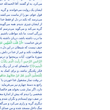
می‌کرد، به او ‌گفتند: آقا الحمدلله 
ایشان یک روایت می‌‌خواندند و گریه 
قول عوام، مو را از ماست می‌کشد. 
می‌ترسد که نکند در دل او فقط خدا
از ایشان چیزی ندیدم. همه می‌گویند 
گریه می‌کند و می‌گوید می‌ترسم که
یزرگی است. ما باید مواظب باشیم که 
ما درب داشته باشد، دربان داشته با
عرش خداست:
«أَنَّ‏ قَلْبَ الْمُؤْمِنِ عَ
حیف نیست که شیطان در این دل دخ
مواظبت نکند و غیر از خدا در دلش را
سورۀ ماعون، آیات پرمحتوا و درس‌
الرَّحْمنِ الرَّحیمِ‏، أَ رَأَیتَ الَّذی یكَذِّبُ ب
الْیتیم‏»
[5]
؛ جامعه‌ای که در آن رنگ ی
فکر یکدیگر نباشد، و برای کمک به
لِلْمُصَلِّینَ الَّذِینَ هُمْ عَنْ صَلاَتِهِمْ سَاه
در وقت نماز مشغول غذا خوردن یا ک
راجع به دستۀ چهارم نیز می‌فرماید:
«
دارد، اگر نماز شب بخواند هم خالصان
شخصی را دیدم که بیش از اندازۀ معم
در صف دوم ایستادم و نگران شدم و ف
دیگری گریه و زاری می‌کرد و می‌گفت
سگ داخل مسجد شده و من صدای آن را