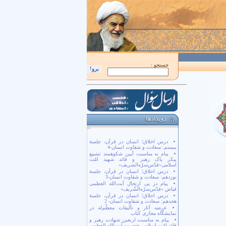
اَللّهُمَّ كُنْ لِوَلِيِّكَ الْحُجَّةِ بْنِ الْحَسَن صَلَواتُكَ عَلَيْهِ وَ عَلى آبائِهِ في هذِهِ السّاعَةِ وَ
جستجو :
درس اخلاق؛ انسان در قرآن، جلسۀ
بیستم: سعادت و شقاوت انسان-4
پیام به مناسبت آیین شکوهمند تشییع
پیکر پاک رهبر و قائد شهید امّت
اسلامی«قدّس‌سرّه‌الشریف»
درس اخلاق؛ انسان در قرآن، جلسۀ
نوزدهم: سعادت و شقاوت انسان-3
پیام در پی ارتحال آیت‌الله العظمی
فیاض «قدّس‌سرّه‌الشّریف»
درس اخلاق؛ انسان در قرآن، جلسۀ
هجدهم: سعادت و شقاوت انسان- 2
عرضه آثار و تألیفات معظّم‌له در
نمایشگاه مجازی کتاب
پیام به مناسبت اربعین شهادت رهبر و
قائد امّت اسلامی حضرت آیت‌الله العظمی