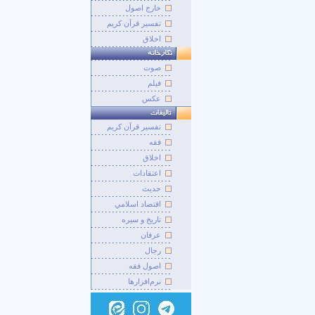
خارج اصول
تفسیر قرآن کریم
اخلاق
صوت
فيلم
عکس
تفسير قرآن کريم
فقه
اخلاق
اعتقادات
حديث
اقتصاد اسلامي
تاريخ و سيره
عرفان
رجال
اصول فقه
نرم‌افزارها