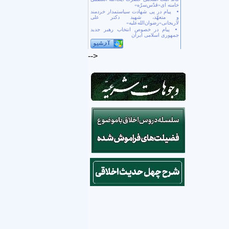
خامنه ای«قدّس‌سرّه»
پیام در پی شهادت سیاستمدار خردمند
و متعهّد، شهید دکتر علی
لاریجانی«رضوان‌الله‌علیه»
پیام در خصوص انتخاب رهبر جدید
جمهوری اسلامی ایران
-->