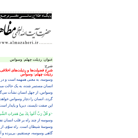
عنوان:
رذیلت چهلم: وسواس‏
شرح:
شرح فضیلت‌ها و رذیلت‌های اخلاقی
رذیلت چهلم: وسواس‏
وسوسه، به معنی همهمه است و در اص
انسان مستمر شده، به یک حالت مبدّل
وسواس، از جهل انسان نشأت می‌‌گیرد
گردد، انسان را دچار وسواس خواهد 
این صفت ناپسند، دیرپا و پایدار است 
>
وَ قُلْ رَبِّ أَعُوذُ بِكَ مِنْ هَمَزاتِ الشَّي
وسوسه از چند راه بر قلب انسان نفو
وسوسۀ شیطان است. راه سوّم، از 
گاهی وسوسه، مستقیم، بی‌‏پرده و آش