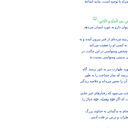
راه با توجیه است، مانند اشاعۀ
[2]
، مِنَ الْجِنَّةِ وَ النَّاسِ
<
وان دارو به خورد انسان می‌‏دهد.
د مرده‌‏ای از قبر بیرون آمده و به
نه كسی او را تعقیب می‌‏كند.
د. شخص وسواسی در این حالت، در
اهی بدبینی وسواسی نسبت به
رد طهارت دیر به باور برسد. گاه
‏‌رسد كه نماز جماعت را به طور
ن را نجس می‌‌داند و خلاصه زندگی
عث می‌‌شود که رفتارهای غیر عادی
كه اگر قوّۀ وهمیّه، قوّۀ خیال را
م به بدگمانی به خداوند بزرگ
اضطراب و ترس بر قلب آدمی