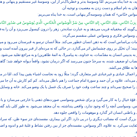
به خدا پناه می‌‏بریم. امّا وسوسۀ بدتر و خطرناک‌‌تر از این، وسوسۀ غیر مستقیم و پنهانی و هم
ان به نام اسلام و دست زدن به معصیت و توجیه آن.
اس خنّاس» که همان وسوسه‌گر پنهانی است، به خدا پناه می‌‌بریم:
ذُ بِرَبِّ النَّاسِ، مَلِكِ النَّاسِ، إِلهِ النَّاسِ، مِنْ شَرِّ الْوَسْواسِ الْخَنَّاسِ، الَّذي يُوَسْوِسُ في‏ صُدُورِ النَّاسِ
گویند كه مخفیانه فریب می‌‌دهد و به عبارت ساده‌‏تر، زهر را درون كپسول می‌‏ریزد و آن را به‌عن
ی وسواس فکری و وسواس عملی منقسم می‌‌گردد:
 بی‌‌اساس است که به ذهن انسان خطور می‌‌کند. مثلاً انسان ترسو به قبرستان می‌‏رود و می‌‏بین
بیند؛ آن تخیّل بر روی چشمانش اثر می‌‏گذارد، در حالی كه نه مرده‌‏ای از قبر بیرون آمده است و 
بدبینی انسان به مقدّسات، به خداوند، به پیامبر
$
، به ائمۀ طاهرین
(
و به مراجع تقلید می‌‏شو
اعصاب او ضعیف شده، به سرحدّ جنون می‌‏رسد که اگر درمان نشود، واقعاً دیوانه خواهد شد؛ گ
 به طلاق می‌‌کشد.
ل عبادی و غیرعبادی غیر متعارف گردد؛ مثلًا زود به نجاست اشیاء یقین پیدا ‏كند، امّا در مو
ی‏‌داند، علاوه بر آن حمد و سورۀ امام جماعت را هم باطل می‌‏داند. كم كم كارش به آن جا می
را صحیح نمی‌‌داند و چند ساعت وقت خود را صرف یک غسل یا یک وضو می‌‌کند. خانه و وسایل آ
.
 قوّۀ خیال را به كار می‌‏گیرد و برای شخص وسواسی صورت‌های ذهنی یا خارجی می‌‏سازد و با
اساس، وسواسی آنچه را كه وجود ندارد، واقعی پنداشته، به آن معتقد می‌‏شود. به طور كلی باید گفت 
ی و باطنی انسان اثر گذارد و موهومات را واقعی جلوه دهد.
زرگ است كه مصائب دیگری را در پی دارد. اگر این بیماری، مفسده‏‌ای جز سوء ظن، كه سرانجا
فایت می‌‏كرد. به علاوه، اگر وسواس، مفسده‌‏ای جز از بین رفتن نشاط و غلبۀ غم و اندوه و 
.