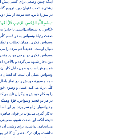
اینكه چنین وضعی برای كسی پیش آید، 
زشتی‌ها تحت عنوان دین، ترویج گناه
در سورۀ ناس، سه مرتبه از شرّ «وسو
>
بِسْمِ اللَّهِ الرَّحْمنِ الرَّحيمِ‏، قُلْ أَعُو
خنّاس، به شیطانی(انسی یا جنّی) می‌‌
صفت رذیلۀ وسواس به دو قسم کلّ
وسواس فكری، همان تخیّلات و توهّمات
دنبال اوست. حقیقتاً هم مرده را می‌‏
وسواس فكری در برخی موارد منجر به 
دین دچار شبهه می‌‌گردد و بالأخره 
همسرش است و بدون دلیل کار آن‌ها
وسواس عملی آن است كه انسان در اعما
حمد و سورۀ خودش را در نماز باطل م
كلّی ترك می‌‏كند. غسل و وضوی خود 
را به کام خودش و دیگران تلخ می‌‌کند
در هر دو قسم وسواس، قوّۀ وهمیّه،
و دیوانه‌‏وار از او سر بزند. بر این 
به‌كار گیرد، می‏‌تواند بر قوای ظاهر
نتیجه آنكه، این صفت شوم، مصیبتی ب
می‌‏انجامد، نداشت، برای زشتی آن ك
نداشت، برای درک خطر آن كافی بود