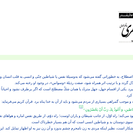
طلاح، به خطوراتی گفته می‌‏شود كه به‌وسیلۀ نفس یا شیاطین جنّی و انسی به قلب انسان وار
 گردد و با ترتیب اثر همراه شود، صفت رذیلۀ «وسواس»، در وجود او رخنه می‌‌کند.
. یکی از اقسام جهل، جهل متردّد یا همان شكّ مصطلح است که اگر برطرف نشود و احیاناً از 
کرد.
و موجب گمراهی بسیاری از مردم می‌‏شود و باید از آن به خدا پناه برد. قرآن كریم می‌‏فرماید:
[1]
اطينِ، وَ أَعُوذُ بِكَ رَبِّ أَنْ يَحْضُرُونِ
<
ذ می‌‌کند؛ راه اوّل، از جانب شیطان و یاران اوست؛ راه دوّم، از طریق نفس اماره و هواهای ن
سوی دوستان بد و شیاطین انسی است که آن هم بسیار خطرناک است.
کار است، نظیر اینکه مردی به زن نامحرم چشم بدوزد و آن زن نیز به او اظهار تمایل كند. ا