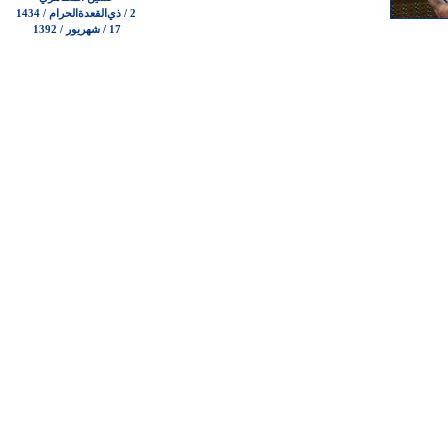
2 / ذي‌القعدة‌الحرام / 1434
17 / شهريور / 1392