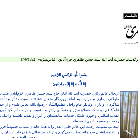
گذشت حضرت آيت الله سيد حسن طاهري خرم‌آبادي «قدّس‌سرّه» - 17/6/1392
بِسْمِ اللَّهِ الرَّحْمنِ الرَّحيم
إِنَّا لِلَّهِ وَ إِنَّا إِلَيْهِ راجِعُونَ
ارتحال عالم ربّاني حضرت آيت‌الله آقاي حاج سيد حسن طاهري خرّم‌آبادي
«قدّس‌سر
طولاني بيماري و مرارت به لقاء پروردگار متعال شتافتند، موجب تأثّر و تأسّ
شاگردان و ياران وفادار امام راحل عظيم‌الشّأن«رضوان‌الله تعالي‌عليه» و از ج
علميّۀ قم بودند که فضلاءِ مبرّز و متعدّدي را تربيت نموده و در مصادر گوناگ
انقلاب اسلامي و حوزۀ علميّه، خدمات شايسته‌اي را ابراز و تقديم داشتند و اينک
رحمت و مغفرت الهي آرميده‌اند.
اينجانب مصيبت رحلت اين عالم جليل القدر را به همۀ خاندان مصاب خصوصاً فرزند
و ارادتمندانشان صميمانه تسليت مي‌گويم و از خداوند تعالي علوّ درجات ايشان را
حسين المظاهري