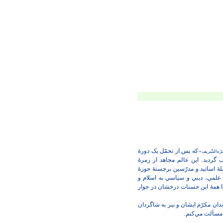
که پس از تحمّل يک دورۀ
ّه‌الشّريف»
ف گرديد. اين عالم مجاهد از زمرۀ
ملۀ اساتيد و مدرّسين برجستۀ حوزۀ
ون علمي، ديني و سياسي به اسلام و
 با همۀ اين حسنات درخشان در جوار
ان مکرّم ايشان و نيز به شاگردان
 مسألت مي‌کنم.