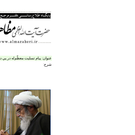
عنوان:
پيام تسليت معظّم‌له در پي در
شرح: