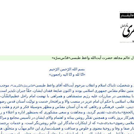
ال عالم مجاهد حضرت آیت‌الله واعظ طبسی«قدّس‌سرّه»
بسم الله الرّحمن الرّحیم
«انّا لله و انّا الیه راجعون»
 شخصیّت تابناک اسلام و انقلاب مرحوم آیت‌الله آقای واعظ طبسی«
»، موجب ت
قدّس‌سرّه‌الشّریف
 متین نظام مقدّس جمهوری اسلامی بودند و اکنون ضایعۀ فقدان ایشان، حقّاً جبران ناپذیر اس
 با پیشقدمی در مبارزات علیه رژیم ستمشاهی و همراهی با نهضت امام راحل عظیم‌الشّأن
«ر
نقلاب اسلامی با حکم آن امام عزیز در منصب والا و پرافتخار خدمت و تولیّت آستان قدس رضو
ینی، علمی، فرهنگی و رفاهی که به آن آستان مقدّس و مطهّر به‌وسیلۀ فکر و عزم و همّت و ت
‌الحجج«
تقدیم گردید، و مجاهدت و سعی مشکوری که به‌منظور اداره و اعتلاء و ر
سلام‌الله‌علیه»
یزکار بروز یافت و همچنین تفکّر روشن بینانه و اهتمام والای ایشان در تأسیس مجامع و مر
اسلامی رضوی«
» که از ابتکارات ماندگار این عالمِ روشن‌نگر است، و خدمات برج
سلام‌الله‌علیه
صفا و وفا و روحیۀ معنوی و خلوص و صداقت و فضیلت‌مداری این عالم مهذّب و متخلّق، هم
و در ملأ اعلی، اجر و پاداش الهی را برای ایشان به ارمغان آورده است. «طوبی له و حسن مأ