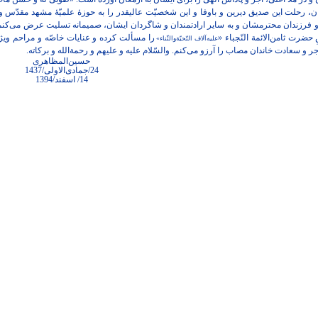
وان، رحلت این صدیق دیرین و باوفا و این شخصیّت عالیقدر را به حوزۀ علمیّۀ مشهد مقدّس و
 و فرزندان محترمشان و به سایر ارادتمندان و شاگردان ایشان، صمیمانه تسلیت عرض می‌کن
ضرت ثامن‌الائمة‌ النّجباء «
را مسألت کرده و عنایات خاصّه و مراحم ویژ
علیه‌آلاف التّحیّة‌والثّناء»
ر و سعادت خاندان مصاب را آرزو می‌کنم. والسّلام علیه و علیهم و رحمة‌الله و برکاته.
حسین‌المظاهری
24/جمادی‌الاولی/1437
14/ اسفند/1394