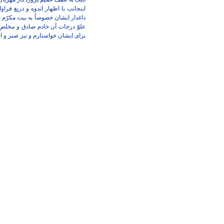
اینجانب با اظهار اندوه و دریغ فرا
داغدار ایشان خصوصاً به بیت مکرّم
علوّ درجات آن خادم صادق و مخلصِ ح
برای ایشان خواستارم و نیز صبر و اج