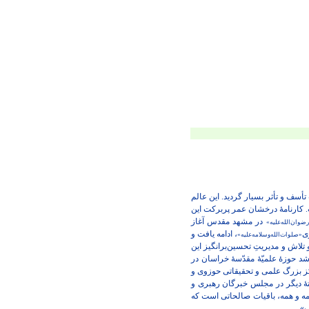
أسف و تأثر بسیار گردید. این عالم
ت. کارنامۀ درخشان عمر پربرکت این
در مشهد مقدس آغاز
ضوان‌الله‌علیه»
ی
، ادامه یافت و
«صلوات‌الله‌وسلامه‌علیه»
لاش و مدیریتِ تحسین‌برانگیز این
شد حوزۀ علمیّۀ مقدّسۀ خراسان در
اکز بزرگ علمی و تحقیقاتی حوزوی و
ستۀ دیگر در مجلس خبرگان رهبری و
ه و همه، باقیات صالحاتی است که
ب».