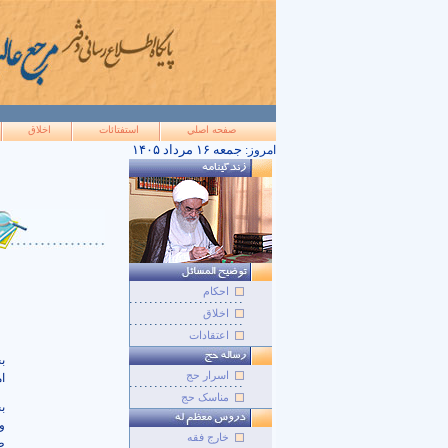
صفحه اصلي
استفتائات
اخلاق
۱۴۰۵ جمعه ۱۶ مرداد
امروز:
احکام
اخلاق
اعتقادات
ب
اسرار حج
ا
مناسک حج
ب
و
خارج فقه
ط