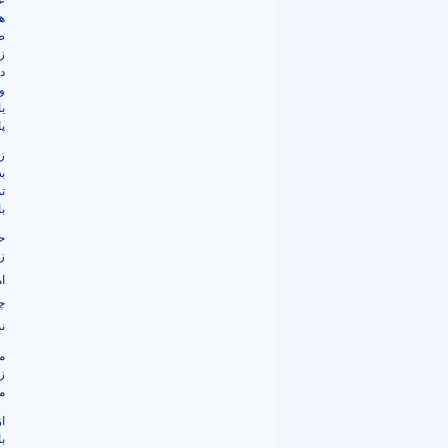
ع
ه
ص
ز
د
و
ي
پ
ز
ب
ت
ب
ح
ز
ا
چ
ن
م
ز
م
ا
ب