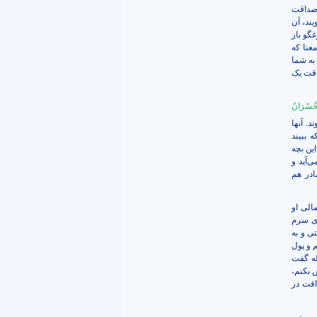
 صداقت
ند، آن
گو بار
عنا که
به شما
اقت یک
ْخُسْرَانُ
د. آنها
 ببیند
ین بچه
‌آید و
ادر هم
الی او
وی سرم
ی و به
 و پول
له گفت
 بکنم،
اقت در