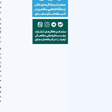
ا
م
ر
چ
م
ش
گ
بد
ن
ق
ر
ت
ن
ک
خ
د
م
ق
ف
ش
ص