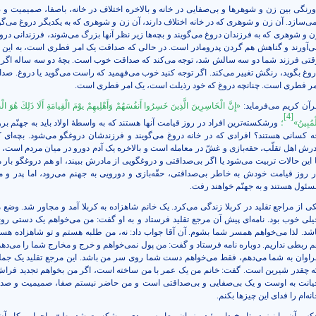
ورنگی بین زن و شوهرها و بی‌صفایی در خانه و بالاخره اختلاف‌ در خانه، باصفا، صمیمیت و
می‌سازد. آن زن و شوهری که در خانه اختلاف دارند، آن زن و شوهری که به یکدیگر دروغ می‌گوی
ن و شوهری که به فرزندان دروغ می‌گویند و بچه‌ها زیر نظر آنها بزرگ می‌شوند، فرزندانی دروغ
ی‌‌آورند و گناهش هم گردن پدرومادر است. در حالی که صداقت یک امر فطری است، به این م
قتی فرزند شما دو سه سالش شد، توجه می‌کند که صداقت خوب است. بچۀ دو سه ساله اگر 
روغ بگوید، رنگش تغییر می‌کند. اگر توجه کنید خوب می‌فهمید که راست می‌گوید یا دروغ. صد
مر فطری است. چنانچه دروغ که خود رذیلت است، یک امر فطری است.
رآن کریم می‌فرماید:
«إِنَّ الْخَاسِرِینَ الَّذِینَ خَسِرُوا أَنفُسَهُمْ وَأَهْلِیهِمْ یوْمَ الْقِیامَةِ أَلَا ذَلِكَ هُوَ ال
[4]
ْمُبِینُ»
؛
ورشکسته‌ترین افراد در روز قیامت آنها هستند که به واسطۀ اولاد باید به جهنّم برون
ه کسانی هستند؟ افرادی که در خانه دروغ می‌گویند و فرزندشان دروغگو می‌شود. بچه‌ای که
درش اهل تقلّب، حقه‌بازی و غشّ در معامله است و بالاخره یک آدم دورو در میان مردم است، ا
ا این حالات تربیت می‌شود یا اگر بی‌صداقتی و دروغگویی از مادرش ببیند، او هم دروغگو بار می
ر روز قیامت خودش به خاطر بی‌صداقتی، حقّه‌بازی و دورویی به جهنم می‌رود، اما پدر و م
سئول هستند و به جهنّم خواهند رفت.
کی از مراجع تقلید در کربلا زندگی می‌کرد. یک خانم شاهزاده به کربلا آمد و مجاور شد. وضع م
یلی خوب بود. نامه‌ای پیش آن مرجع تقلید فرستاد و به او گفت: من می‌خواهم یک دستی ر
اشد. لذا می‌خواهم همسر شما بشوم. آن آقا جواب داد: نه، من طلبه هستم و تو شاهزاده هست
م ربطی نداریم. دوباره نامه فرستاد و گفت: من پول نمی‌خواهم و خرج و مخارج شما را می‌دهم
راوان به شما می‌دهم، فقط می‌خواهم دست شما روی سر من باشد. این مرجع تقلید یک جم
ه چقدر شیرین است. گفت: خانم من یک عمر با من ساخته است، اگر من بخواهم تجدید فراش
یانت به اوست و یک بی‌صفایی و بی‌صداقتی است و من حاضر نیستم صفا، صمیمیت و صد
نه‌ام را فدای این چیزها بکنم.