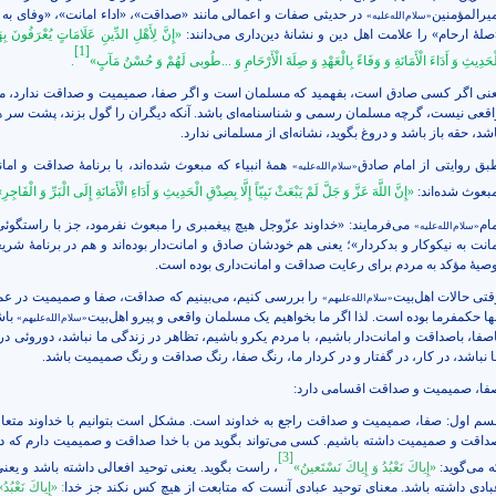
میرالمؤمنین
در حدیثی صفات و اعمالی مانند «صداقت»، «اداء امانت»، «وفای به 
«سلام‌الله‌علیه»
صلۀ ارحام» را علامت اهل دین و نشانۀ دین‌داری می‌دانند:
«إِنَّ لِأَهْلِ الدِّينِ عَلَامَاتٍ‏ يُعْرَفُونَ‏ بِ
[1]
ْحَدِيثِ وَ أَدَاءَ الْأَمَانَةِ وَ وَفَاءً بِالْعَهْدِ وَ صِلَةَ الْأَرْحَامِ وَ ...طُوبى‏ لَهُمْ وَ حُسْنُ مَآبٍ‏»
.
عنی اگر کسی صادق است، بفهمید که مسلمان است و اگر صفا، صمیمیت و صداقت ندارد، 
اقعی نیست، گرچه مسلمان رسمی و شناسنامه‌ای باشد. آنکه دیگران را گول بزند، پشت سر هم
شد، حقه باز باشد و دروغ بگوید، نشانه‌ای از مسلمانی ندارد.
بق روایتی از امام صادق
همۀ انبیاء که مبعوث شده‌اند، با برنامۀ صداقت و امان
«سلام‌الله‌علیه»
بعوث شده‌اند:
«إِنَّ اللَّهَ عَزَّ وَ جَلَّ لَمْ يَبْعَثْ نَبِيّاً إِلَّا بِصِدْقِ الْحَدِيثِ وَ أَدَاءِ الْأَمَانَةِ إِلَى الْبَرِّ وَ الْفَاجِرِ
مام
می‌فرمایند:
«خداوند عزّوجل هيچ پيغمبرى را مبعوث نفرمود، جز با راستگوئى 
«سلام‌الله‌علیه»
مانت به نيكوكار و بدكردار»
؛ یعنی هم خودشان صادق و امانت‌دار بوده‌اند و هم در برنامۀ شریع
وصیۀ مؤکد به مردم برای رعایت صداقت و امانت‌داری بوده است.
قتی حالات اهل‌بیت
را بررسی کنیم، می‌‌بینیم که صداقت، صفا و صمیمیت در ع
«سلام‌الله‌علیهم»
نها حکمفرما بوده است. لذا اگر ما بخواهیم یک مسلمان واقعی و پیرو اهل‌بیت
باش
«سلام‌الله‌علیهم»
اصفا، باصداقت و امانت‌دار باشیم، با مردم یکرو باشیم، تظاهر در زندگی ما نباشد، دوروئی در
ا نباشد، در کار، در گفتار و در کردار ما، رنگ صفا، رنگ صداقت و رنگ صمیمیت باشد.
فا، صمیمیت و صداقت اقسامی دارد:
سم اول: صفا، صمیمیت و صداقت راجع به خداوند است. مشکل است بتوانیم با خداوند متعا
داقت و صمیمیت داشته باشیم. کسی می‌تواند بگوید من با خدا صداقت و صمیمیت دارم که د
[3]
ه می‌گوید:
«إِیاكَ نَعْبُدُ وَ إِیاكَ نَسْتَعینُ»
، راست بگوید. یعنی توحید افعالی داشته باشد و یعنی
بادی داشته باشد. معنای توحید عبادی آنست که متابعت از هیچ کس نکند جز خدا
: «إِیاكَ نَعْبُدُ»