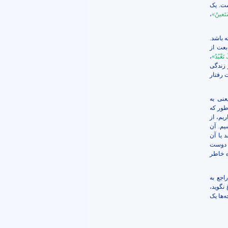
ت. یک
سْتَعینُ»
،
 باشد.
بعت از
 نَعْبُدُ»
،
 زندگی
 رفتار
نی به
طور که
یم، از
یم. آن
 یا آن
 دوست
ه خاطر
اجع به
نگوید،
‌ها یک