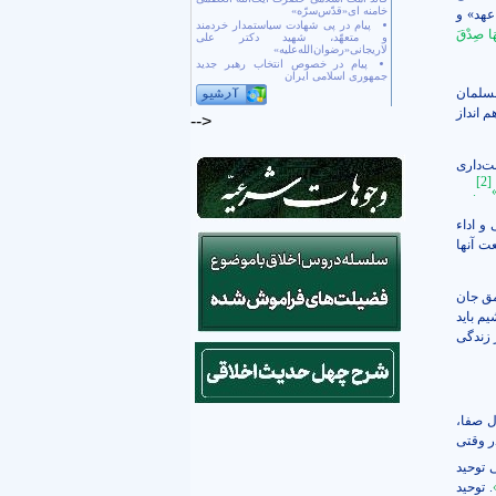
خامنه ای«قدّس‌سرّه»
عهد» و
پیام در پی شهادت سیاستمدار خردمند
هَا صِدْقَ‏
و متعهّد، شهید دکتر علی
لاریجانی«رضوان‌الله‌علیه»
پیام در خصوص انتخاب رهبر جدید
جمهوری اسلامی ایران
مسلمان
 انداز
-->
ت‌داری
[2]
»
.
و اداء
ت آنها
مق جان
یم باید
 زندگی
ل صفا،
ر وقتی
 توحید
. توحید