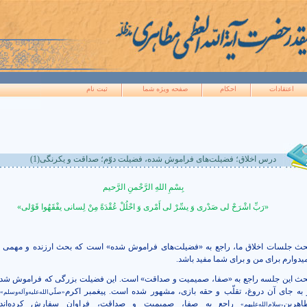
اعتقادات
احکام
صفحه ويژه شما
ثبت نام
درس اخلاق؛ فضیلت‌های فراموش شده، فضیلت دوّم؛ صداقت و یکرنگی(1)
بِسْمِ‏ اللهِ الرَّحْمنِ الرَّحیم‏
«رَبِّ اشْرَحْ لی صَدْری‏ وَ یسِّرْ لی أَمْری وَ احْلُلْ عُقْدَةً مِنْ لِسانی یفْقَهُوا قَوْلی‏»
حث جلسات اخلاق ما، راجع به «فضیلت‌های فراموش شده» است که بحث ارزنده­ و مهمی
میدوارم برای من و برای شما مفید باشد.
حث این جلسه راجع به «صفا، صمیمیت و صداقت» است. این فضیلت بزرگی که فراموش شد
 به جای آن دروغ، تقلّب و حقه بازی، مشهور شده است. پیغمبر اکرم
«صلّي‌الله‌عليه‌وآله‌وسلم»
اهرین
راجع به صفا، صمیمیت و صداقت، فراوان سفارش کرده‌اند
سلام‌الله‌علیهم»
«