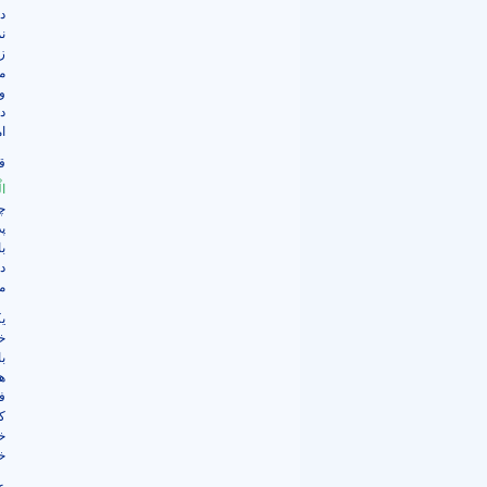
د
ن
ز
م
و
د
ا
ق
ال
چ
پ
ب
د
م
ی
خ
ب
ه
ف
ک
خ
خا