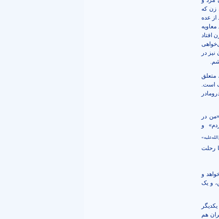
 مرد و
 زن که
از عده
 معاويه
ن افتاد
‌خواهى
نيز در
شم.
 متعلق
گ است.
رومادر
«من در
دم» و
لله‌علیه»
ا رحلت
واهد و
، و یک
یکدیگر
ران هم