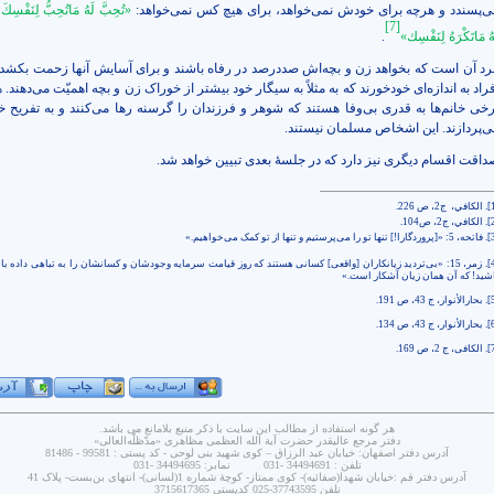
ی‌پسندد و هرچه برای خودش نمی‌خواهد، برای هیچ کس نمی‌خواهد:
«تُحِبَّ لَهُ مَاتُحِبُّ لِنَفْسِكَ و
[7]
هُ مَاتَكْرَهُ لِنَفْسِك»
.
رد آن است که بخواهد زن و بچه‌اش صددرصد در رفاه باشند و برای آسایش آنها زحمت بکشد
راد به اندازه‌ای خودخورند که به مثلاً به سیگار خود بیشتر از خوراک زن و بچه اهمیّت می‌دهند.
رخی خانم‌ها به قدری بی‌وفا هستند که شوهر و فرزندان را گرسنه رها می‌کنند و به تفریح 
ی‌پردازند. این اشخاص مسلمان نیستند.
داقت اقسام دیگری نیز دارد که در جلسۀ بعدی تبیین خواهد شد.
[
. الكافي،
ج‏2، ص 226.
[
.
الكافي، ج‏2، ص104.
[
. فاتحه، 5: «[پروردگارا!] تنها تو را می‌‌پرستیم و تنها از تو کمک می‌خواهیم.»
[
. زمر، 15: «بی‌تردید زیانکاران [واقعی] کسانی هستند که روز قیامت سرمایه وجودشان و کسانشان را به تباهی داده با
شید! که آن همان زیان آشکار است.»
[
. بحارالأنوار، ج 43، ص 191.
[
. بحارالأنوار، ج ‏43، ص 134.
[
. الکافی، ج 2، ص 169.
هر گونه استفاده از مطالب این سایت با ذکر منبع بلامانع می باشد.
دفتر مرجع عاليقدر حضرت آية الله العظمى مظاهری «مدّظلّه‌العالی»
آدرس دفتر اصفهان: خيابان عبد الرزاق – کوی شهيد بنی لوحی - کد پستی : 99581 - 81486
تلفن : 34494691 -031 نمابر: 34494695 -031
آدرس دفتر قم :خیابان شهدا(صفائیه)- کوی ممتاز- کوچۀ شماره 1(لسانی)- انتهای بن‌بست- پلاک 41
تلفن 37743595-025 کدپستی 3715617365