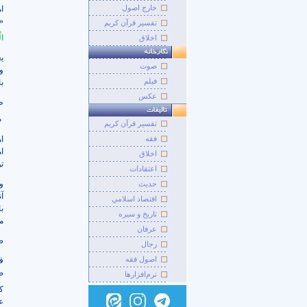
خارج اصول
ا
«
تفسیر قرآن کریم
ال
اخلاق
ی
صوت
و
فيلم
با
عکس
ط
م
تفسير قرآن کريم
ا
فقه
ا
اخلاق
ت
اعتقادات
و
حديث
آ
اقتصاد اسلامي
ب
تاريخ و سيره
م
عرفان
ص
رجال
اصول فقه
ق
ص
نرم‌افزارها
ک
ع