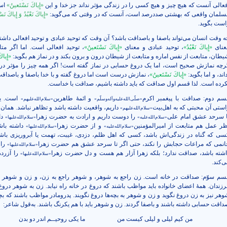
فعالی آنست که هیچ چیز و هیچ کسی را در زندگی مؤثر نداند جز خدا و این
«إِیاكَ نَسْتَعینُ»
اس
سلمان واقعی که بهشتی صددرصد است، آنست که در وقتی که می‌گوید:
«إِیاكَ نَعْبُدُ وَ إِیاكَ نَ
است بگوید.
ه وقت انسان می‌تواند باصفا و باصداقت باشد؟ آن وقت که توحید عبادی و توحید افعالی داشته
عنای
«إِیاكَ نَعْبُدُ»
، توحید عبادی و معنای
«إِیاكَ نَسْتَعینُ»
، توحید افعالی است. اما اگر متا
یطان، متابعت از نفس اماره و متابعت از شیطان درون و برون بکند و در نماز هم بگوید:
«إِیاكَ
رچه نمازش صحیح است، اما یک دروغ حسابی در نماز گفته است! اگر همه چیز را مؤثر در
اند، و اما بگوید:
«إِیاكَ نَسْتَعینُ»
، نمازش درست است اما دروغ گفته و با خدا باصفا و باصداقت
کرده است. لذا قسم اول صداقت که باید داشته باشیم، صداقت با خداست.
سم دوم: صداقت با پیغمبر اکرم
و ائمۀ طاهرین
است. یع
«صلّی‌الله‌علیه‌وآله‌وسلّم»
«سلام‌الله‌علیهم»
استی آن محبتی که به اهل‌بیت
داریم، واقعیت داشته باشد و تظاهر نباشد. همان‌
«سلام‌الله‌علیهم»
ا سرحد عشق امام علی
را دوست داریم و ارادت به حضرت زهرا
دار
«‌سلام‌الله‌علیه»
«‌سلام‌الله‌علیها»
ظر عمل هم متابعت از امیرالمؤمنین
و از حضرت زهرا
داشته باش
«سلام‌الله‌علیه»
«‌سلام‌الله‌علیها»
سی که گناه در زندگی‌اش باشد، کسی که اهل ظلم، دزدی، غیبت، تهمت یا آبروریزی باشد
انمی که مراعات حجابش را نکند، حتی اگر تا سرحد عشق هم حضرت زهرا
را
«‌سلام‌الله‌علیها»
اشته باشد، صداقت ندارد؛ بلکه زهرا آزار هم هست و دل حضرت زهرا
را آزرد
«‌سلام‌الله‌علیها»
ی‌کند.
سم سوّم: صداقت در خانه است. زن راجع به شوهر، و شوهر راجع به زن، و زن و شوهر ر
رزندان. همۀ اعضای خانواده باید مواظب باشند که دروغ در خانه راه نیابد. زن به شوهر دروغ 
وهر نیز به زن دروغ نگوید و زن و شوهر به بچه‌ها دروغ نگویند. پدرومادر مواظب باشند که بچه
داقت حسابی داشته باشند و باصفا گردند. زن و شوهر باید با هم یکرنگ باشند. به‌قول شاعر:
من‌ كیم‌ لیلی و لیلی‌ كیست‌ من
ما یكی‌ روحیــم‌ اندر دو بدن‌