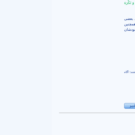
َ تَكْرَهَ
. بعضی
 همچنین
خودشان
شند؛ آگاه