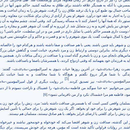
کس آن را نیز در تاریخ داریم؛ در زمان معاويه، مردى ورشكست شد. طیّ ماجرایی کار آن
مسرش، با آنکه به همدیگر علاقه داشتند برای طلاق به محکمه کشید. حاکم شهر آنها در آن
احب جمال بود طمع کرد و با یک ترفند طلاق زن را گرفت، شوهرش را به زندان انداخت و بعد 
ن را به اجبار به عقد خود درآورد. شوهر او پس از آزادی از زندان برای شکایت نزد معاویه رفت.
ستور داد كه همۀ آنها را احضار کنند تا به مسأله رسیدگی کند. وقتی آمدند، چشم معاويه به آن ز
 خودش نيز پايش لغزيد و به زن متمایل شد. از این‌رو به او گفت: آن شوهر فقير و بيچاره را مى
ا دوست داری همسر حاکم باشی یا تمایل داری در قصر من و در اين سلطنت، خانم باشی؟ زن 
اسخ با كمال شهامت گفت: يك موى شوهرم را به تو و قصرت و حاكم و آن حكومتش نمى فرو
ن و شوهر باید چنین باشند. یعنی با هم صداقت و صفا داشته باشند و هرکدام خود را خالصانه،
ه دیگری بداند. بنابراین دوستی و ارتباط زن و مرد نامحرم، خیانت است و گناهش خیلی بزر
ماس‌های نابجای مرد و زن با نامحرم گناه است و با صداقت در زندگی منافات دارد. همچنین پد
اید به فرزندان خود بفهمانند که وقتی ازدواج کردند، با همسرشان باصفا و باصداقت باشند.
ضرت زهرا
در آخرین روزها حیات دنیوی به امیرالمؤمنین
گفتند: 
«سلام‌الله‌علیها»
«سلام‌الله‌علیه»
ندگی با شما هرگز دروغ نگفتم و هیچ‌گاه با شما مخالفت و به شما خیانت نكر
[5]
میرالمؤمنین
نیز تصدیق کردند.
در روایت دیگری از قول امیرالمؤمنین
«سلام‌الله‌علیه»
«سلام‌ا
نین می‌خوانیم:
«به خدا سوگند من فاطمه
را غضبناك و ناراحت ننمودم تا از دني
«سلام‌الله‌علیها»
مود، فاطمه هم مرا خشمناك نكرد و از من نافرمانى ننمود».
[6]
سلمان واقعی کسی است که با همسرش صداقت داشته باشد؛ مرد، زنش را برای خود زن بخ
ن نیز شوهرش را برای خود او بخواهد. اگر یک زن، شوهرش را برای حمالی یا تأمین آسایش
رد زنش را برای کلفتی یا ارضای غرایز بخواهد، با هم صادق نیستند، مسلمان هم نیستند.
ز این گذشته، صداقت زن و شوهر اقتضا می‌کند که خودخواه و خودمحور نباشند و خیرخواه 
اشند. در روایات فراوانی تأکید شده است که مؤمن، هرچه برای خودش می‌پسندد، برای دیگ