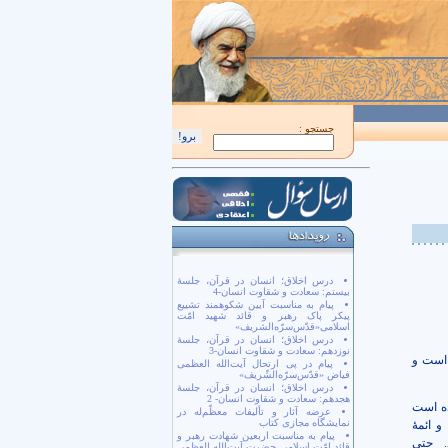
اَللّهُمَّ كُنْ لِوَلِيِّكَ الْحُجَّةِ بْنِ الْحَسَن صَلَواتُكَ عَلَيْهِ وَ عَلى آبائِهِ في هذِهِ السّاعَةِ وَ ف
جستجو :
درس اخلاق؛ انسان در قرآن، جلسۀ
بیستم: سعادت و شقاوت انسان-4
پیام به مناسبت آیین شکوهمند تشییع
پیکر پاک رهبر و قائد شهید امّت
اسلامی«قدّس‌سرّه‌الشریف»
درس اخلاق؛ انسان در قرآن، جلسۀ
نوزدهم: سعادت و شقاوت انسان-3
 است و
پیام در پی ارتحال آیت‌الله العظمی
فیاض «قدّس‌سرّه‌الشّریف»
درس اخلاق؛ انسان در قرآن، جلسۀ
هجدهم: سعادت و شقاوت انسان- 2
ه است
عرضه آثار و تألیفات معظّم‌له در
نمایشگاه مجازی کتاب
و ائمۀ
پیام به مناسبت اربعین شهادت رهبر و
. حتی
قائد امّت اسلامی حضرت آیت‌الله العظمی