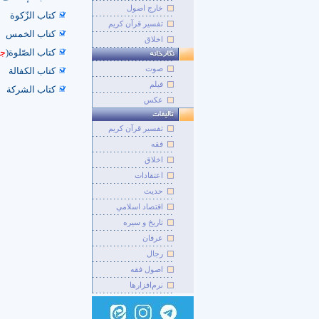
خارج اصول
کتاب الزّکوة
تفسیر قرآن کریم
کتاب الخمس
اخلاق
کتاب الصّلوة(
جد
صوت
کتاب الکفالة
فيلم
کتاب الشرکة
عکس
تفسير قرآن کريم
فقه
اخلاق
اعتقادات
حديث
اقتصاد اسلامي
تاريخ و سيره
عرفان
رجال
اصول فقه
نرم‌افزارها