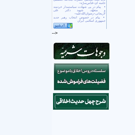
خامنه ای«قدّس‌سرّه»
پیام در پی شهادت سیاستمدار خردمند
و متعهّد، شهید دکتر علی
لاریجانی«رضوان‌الله‌علیه»
پیام در خصوص انتخاب رهبر جدید
جمهوری اسلامی ایران
-->