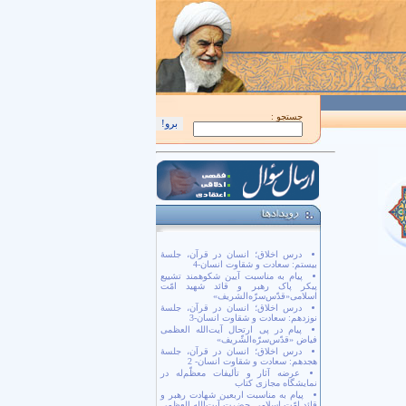
اَللّهُمَّ كُنْ لِوَلِيِّكَ الْحُجَّةِ بْنِ الْحَسَن صَلَواتُكَ عَلَيْهِ وَ عَلى آبائِهِ في هذِهِ السّاعَةِ و
جستجو :
درس اخلاق؛ انسان در قرآن، جلسۀ
بیستم: سعادت و شقاوت انسان-4
پیام به مناسبت آیین شکوهمند تشییع
پیکر پاک رهبر و قائد شهید امّت
اسلامی«قدّس‌سرّه‌الشریف»
درس اخلاق؛ انسان در قرآن، جلسۀ
نوزدهم: سعادت و شقاوت انسان-3
پیام در پی ارتحال آیت‌الله العظمی
فیاض «قدّس‌سرّه‌الشّریف»
درس اخلاق؛ انسان در قرآن، جلسۀ
هجدهم: سعادت و شقاوت انسان- 2
عرضه آثار و تألیفات معظّم‌له در
نمایشگاه مجازی کتاب
پیام به مناسبت اربعین شهادت رهبر و
قائد امّت اسلامی حضرت آیت‌الله العظمی