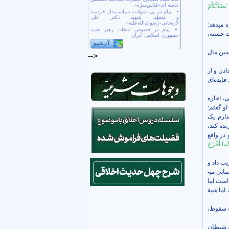
خامنه ای«قدّس‌سرّه»
َصُدَّنَّكُمُ
پیام در پی شهادت سیاستمدار خردمند
و متعهّد، شهید دکتر علی
لاریجانی«رضوان‌الله‌علیه»
می­دهد:
پیام در خصوص انتخاب رهبر جدید
رت حسنه،
جمهوری اسلامی ایران
مین مال
-->
ادن و از
ایده‌ای
، اجازه
او گفتم:
دارم. یک
نده کند،
در واقع
َما أَخْرَجَ
ب داد و
آنها را از بهشت بیرون کرد. در جایی که بتواند حضرت آدم و حضرت حوّا را فریب دهد، دیگر افراد معمولی را حسابی می­
 است اما
اما همۀ
ث سقوط،
و شیطان