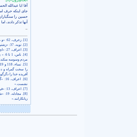
الْخاسِرُونَ»
[8]
.
آقا ابا عبدالله الح
جای اینکه حرف اما
حسین را سنگباران م
آنها تذکر دادند، ا
[1]
. زخرف، 62: «و مبادا شيطان شما را از راه به در بَرد، زيرا او براى شما دشمنى آشكار است.»
[2]
. توبه، 37: «زشتىِ اعمالشان برايشان آراسته شده است‏.»
[3]
. اعراف، 27: «اى فرزندان آدم، زنهار تا شيطان شما را به فتنه نيندازد؛ چنانكه پدر و مادر شما را از بهشت بيرون راند.»
[4]
. ناس
مردم وسوسه مى‏كند، 
[5]
را سخت گمراه و دچا
آفريده خدا را دگرگ
[6]
. اع
نشست.»
[7]
. اعراف، 13: «فرمود: از آن [مقام‏] فرو شو، تو را نرسد كه در آن [جايگاه‏] تكبّر نمايى. پس بيرون شو كه تو از خوارشدگانى.»
[8]
. مجا
زيانكارانند.»