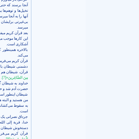
آنجا برسند که حتی 
تخیل‌ها و توهم‌ها
آنها را به آنجا می
بی‌غیرتی برایشان 
می­رسد.
بعد قرآن کریم می­ف
این کارها موجب می
آشکاری است.
بالاخره همینطور 
می‌کند.
قرآن کریم می‌فرما
دشمنی شیطان با 
قرآن، شیطان هم آ
مِنَ الصَّاغِرينَ»
[7]
.
خداوند به شیطان 
حضرت آدم شد و حال
شیطان اینطور است 
من هستید و البته 
به سقوط می‌کشانم.
است.
جرداق نصرانی یک ج
خدا، قربة إلی الل
دستخوش شیطان بش
قرآن کریم می‌فرم