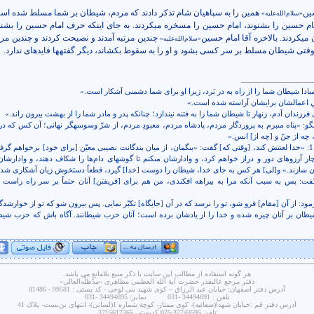
سین
همین را به سپاهیان شام تذکر دادند که مردم، شیطان بر شما مسلط شده است. 
«سلام‌الله‌علیه»
م حسین را بشنوند، امام حسین را مسخره می­کردند. به جای اینکه حرف امام حسین را بشنون
ی­کردند. بالاخره آقا امام حسین
چندین مرتبه آمدند و نصیحت کردند و چندین مرت
«سلام‌الله‌علیه»
ما وقتی شیطان مسلط بر سر کسی بشود و او را به سقوط بکشاند، دیگر گفته­ها فایده­ای ندارد.
، 1 تا 6: « بگو: «پناه مى‏برم به پروردگار مردم، پادشاه مردم، معبودِ مردم، از شرّ وسوسه‏گر نهانى؛ آن كس كه د
چه از جنّ و [چه از] انس.»
. نساء، 118 و 119: «خدا لعنتش كند، [وقتى كه‏] گفت: «بى‏گمان، از ميان بندگانت نصيبى معيّن [براى خود] برخواهم گر
ر آرزوهاى دور و دراز خواهم كرد، و وادارشان مى‏كنم تا گوشهاى دام
ها را شكاف دهند، و وادارشان م
ون سازند.» و[لى‏] هر كس به جاى خدا، شيطان را دوست [خدا] گيرد، قطعاً دستخوش زيان آشكارى ش
راف، 16: «گفت: پس به سبب آنكه مرا به بيراهه افكندى، من هم براى [فريفتن‏] آنان حتماً بر سر راه راست
دله، 19: «شيطان بر آنان چيره شده و خدا را از يادشان برده است؛ آنان حزب شيطانند. آگاه باش كه حزب ش
هر گونه استفاده از مطالب این سایت با ذکر منبع بلامانع می باشد.
دفتر مرجع عاليقدر حضرت آية الله العظمى مظاهری «مدّظلّه‌العالی»
آدرس دفتر اصفهان: خيابان عبد الرزاق – کوی شهيد بنی لوحی - کد پستی : 99581 - 81486
تلفن : 34494691 -031 نمابر: 34494695 -031
آدرس دفتر قم :خیابان شهدا(صفائیه)- کوی ممتاز- کوچۀ شماره 1(لسانی)- انتهای بن‌بست- پلاک 41
تلفن 37743595-025 کدپستی 3715617365