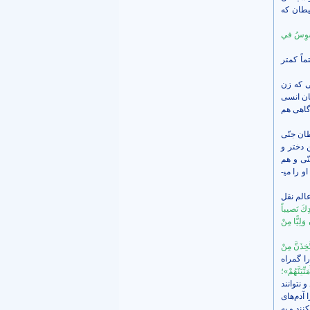
شیطان که
سْوِسُ في‏
اً کمتر
تی که زن
طان انسی
گاهی هم
ان جنّی
 دختر و
ّی و هم
شیطان انسی و هم رفیق بد در پی انحراف و سقوط او هستند. اگر کسی زیر پرچم خداوند نباشد، شیطان جنّی او را می­
عالم نقل
ادِكَ نَصيباً
 وَلِيًّا مِنْ
َّخِذَنَّ مِنْ
 را گمراه
َنِّيَنَّهُمْ»؛
 نتوانند
ا آدم‌های
نند و به