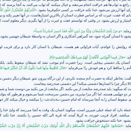
راجع به ثواب‌ها هم خرافت انجام می‌دهند و خیال می­کنند که ثواب می‌کنند. به آنجا برسند که 
 برای آنها ارزش می‌شود. خدا نکند خرافت بر کسی حکم‌فرما بشود.
«لَآمُرَنَّهُمْ فَلَيُغَيِّرُنَّ خَلْقَ الل
­رسانم که عفت، غیرت که بر اساس فطرت انسان از بالاترینِ امتیازهاست، در آنها تغییر بکند و بی
امتیاز و ارزش بشود. در وقتی که توانستم عفت و غیرت را از آنها بگیرم، دیگر معلوم است که
رماید:
«
وَ مَنْ يَتَّخِذِ الشَّيْطانَ وَلِيًّا مِنْ دُونِ اللَّهِ فَقَدْ خَسِرَ خُسْراناً مُبيناً
».
­شود تا انسان گمراه شود، چه گمراهی آشکاری و اگر انسان به واسطۀ شیطان جهنمی بشود، 
که روایتش را خواندم، آیات فراوانی هم هست، شیطان با انسان کار دارد و برای فریب ا
ید:
«قالَ فَبِما أَغْوَيْتَني‏ لَأَقْعُدَنَّ لَهُمْ صِراطَكَ الْمُسْتَقيم‏»
[6]
.
انسان یک دشمنی بیجایی است. زیرا حضرت آدم موجب نشد که شیطان سقوط بکند، بلکه
دم را ساقط کرد و هم خودش را؛ می‌فرماید:
«قالَ فَاهْبِطْ مِنْها فَما يَكُونُ لَكَ أَنْ تَتَكَبَّرَ فيها فَاخْ
گفت: بخاطر اینکه به حضرت آدم سجده نکردی، از این درگاه بیرون شو. شیطان دیگر دشم
ا دیگر چرا با انسان‌ها دشمنی می­کند؟ این دشمنی صددرصد بیجاست.
که می­گوید: باید صددرصد متابعت از من بکنید. اگر متابعت از من بکنید من دوست شما و ش
هر دو جهنّمی هستند. اما اگر مرا نپذیرید، من دشمن سرسخت شما می‌شوم و هرطور که بتوانم
 سقوط انسان را به آنجا می­رساند که امام حسین
را می­کشد و خیال می­کند کار خ
«سلام‌الله‌علیه»
مله دارد که جمله خیلی شیرین است، می­گوید: انسان یک وقت به آنجا می‌رسد که ولیّ خدا را،
ه می­کشد. افراد فریب خورده، به کربلا آمدند که قربة الی الله حسین را بکشند. خدا نکند ک
ود. خدا نکند دستخوش خرافت بشود.
اید:
«اسْتَحْوَذَ عَلَيْهِمُ الشَّيْطانُ فَأَنْساهُمْ ذِكْرَ اللَّهِ أُولئِكَ حِزْبُ الشَّيْطانِ أَلا إِنَّ حِزْبَ الشَّ