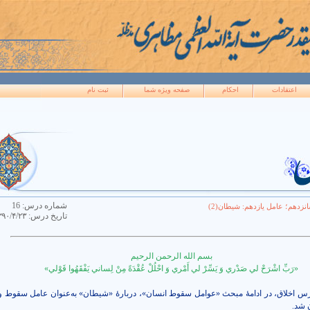
اعتقادات
احکام
صفحه ويژه شما
ثبت نام
شماره درس:
16
زدهم؛ عامل یازدهم: شیطان(2)
تاريخ درس:
۳۹۰/۴/۲۳
بسم الله الرحمن الرحیم
«رَبِّ اشْرَحْ لي صَدْري‏ وَ يَسِّرْ لي أَمْري وَ احْلُلْ عُقْدَةً مِنْ لِساني يَفْقَهُوا قَوْلي‏»
س اخلاق، در ادامۀ مبحث «عوامل سقوط انسان»، دربارۀ «شیطان» به‌عنوان عامل سقوط و
 شد.