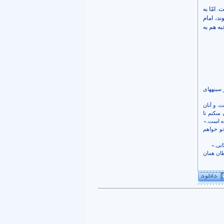
امّا به
د، امام
به هم به
ر سينه‏هاى
فت. و آنان
ى‏كنم تا
ده است.»
 تو خواهم
يطان همان