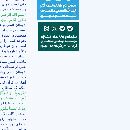
جنی است. قرآن می‌ف
وسوسه کند و خوب را 
«بسم الله الرحمن الرحیم
صُدُورِ النَّاسِ ، مِنَ ال
شیطان انسی و شیط
نیست. در جلسات ق
همچنین در سورۀ
ف
بخواهد کسی را از ر
است و آن شیطان جن
مثلاً ماهواره­ها و 
انسان‌ باید متوجه
نباشد، کمتر نیست.
پسر، از شیطان جن
برد، هرطور که بشو
آیه­ای در قرآن کری
می­کند که شیطان ای
مَفْرُوضاً ، وَ لَأُضِلَّنَّهُمْ
دُونِ اللَّهِ فَقَدْ خَسِرَ
«لعنه الله
» خدا ای
عِبادِكَ نَصيباً مَفْرُ
می‌کنم. گاهی گمرا
خدایا بنده­هایت را
به جایی برسند و دن
خرافی بار می­آورم 