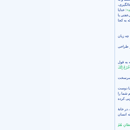
فالگیری،
َّهِ»؛
خدایا
‌عفتی یا
 به کجا
چه زیان
و طراحی
 به قول
رُجْ إِنَّكَ
ن سرسخت
ما دوست
 شما را
وبی کرده
 در خانۀ
ه انسان
يْطانِ هُمُ