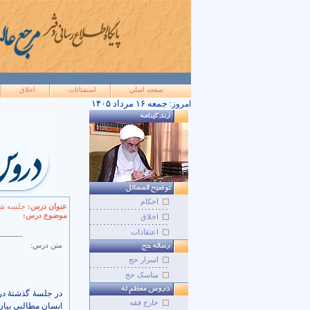
صفحه اصلي
استفتائات
اخلاق
۱۴۰۵ جمعه ۱۶ مرداد
امروز:
احکام
عنوان درس:
جلسه شان
موضوع درس:
اخلاق
اعتقادات
متن درس:
اسرار حج
مناسک حج
در جلسۀ گذشتۀ در
خارج فقه
انسان مطالبی بیان