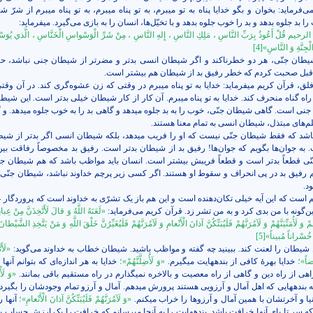
رماید: بخوان و بگو خدایا پناه به تو می­برم، به تو پناه می­برم، به تو پناه می­برم از شرّ 
بد جلوه بدهد و بد را خوب جلوه بدهد و با تخیّل‌ها، انسان را به بازی می‌گیرد. می­فرماید:
 قُلْ أَعُوذُ بِرَبِّ النَّاسِ ، مَلِكِ النَّاسِ ، إِلهِ النَّاسِ ، مِنْ شَرِّ الْوَسْواسِ الْخَنَّاسِ ، الَّذي يُوَ
ْجِنَّةِ وَ النَّاسِ»
[4]
ان جنّی، هر دو خطرناکند و اگر شیطان انسی بدتر و مضرتر از شیطان جنی نباشد، حتم
بل صحبت کردم که خطر رفیق بد از شیطان هم بیشتر است.
لق، قرآن کریم می­فرماید: خدایا به تو پناه می­­برم در وقتی که زن عشوه‌گری کند. در آن وق
اه گناه منحرف کند. خدایا به تو پناه می­برم. آن کار از کار شیطان خیلی بدتر است. این شی
ی است. گاهی شیطان جنّی، خوب را به بد جلوه می­دهد و گاهی بد را به خوب جلوه می­دهد. و 
فیلم‌های مبتذل، شیطان انسی به تمام معنا هستند.
 باشد که فقط شیطان جنّی نیست که او را فریب می­دهد، بلکه شیطان انسی اگر بدتر از شیط
 به جوان‌ها بگویم که جوان‌ها! رفیق بد از شیطان بدتر است. رفیق بد مخصوصاً رفاقت بین
ّی قطعاً بدتر است و قطعاً فریبش بیشتر است. انسان باید مواظب باشد که هم شیطان جن
د.
م است که این آیه خیلی تکان‌دهنده است و این هم باز یک تشرّی به خداوند است که پروردگار 
ن‌گونه با من بدی کرد و به من تشر زد. قرآن کریم می‌فرماید:
«لَعَنَهُ اللَّهُ وَ قالَ لَأَتَّخِذَنَّ مِنْ عِب
 وَ لَأُمَنِّيَنَّهُمْ وَ لَآمُرَنَّهُمْ فَلَيُبَتِّكُنَّ آذانَ الْأَنْعامِ وَ لَآمُرَنَّهُمْ فَلَيُغَيِّرُنَّ خَلْقَ اللَّهِ وَ مَنْ يَتَّخِذِ الشَّيْطانَ
 خُسْراناً مُبيناً»
[5]
ن شیطان را لعنت کند. ببینید چه گفته و مواظب باشید. شیطان خطاب به خداوند می‌گوید:
«لَأَت
وضاً»؛
خدایا بهرۀ کافی از بنده­هایت می­گیرم.
«وَ لَأُضِلَّنَّهُمْ»؛
خدایا به هر اندازه‌ای که بتوانم آنها
هی از راه دین و گاهی از راه معصیت و بالاخره نمی­گذارم در راه مستقیم باقی بمانند.
«وَ لَأُم
 به بنده­هایی که اهل آمال و آرزویی هستند پرورش می­دهم. آمال و آرزو تمام وجودشان را بگیرد و
یا و آخرتشان با همین آمال و آرزوها را خراب می­کنم.
«وَ لَآمُرَنَّهُمْ فَلَيُبَتِّكُنَّ آذانَ الْأَنْعامِ»؛
آنها ر
که سر تا پای آنها خرافت باشد. بنده­هایت را به آنجا می­رسانم که خرافت را یک ارزش حساب بک