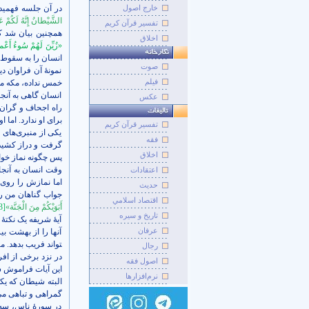
خارج اصول
در آن جلسه فهمید
الشَّيْطانُ إِنَّهُ لَكُمْ‏ 
تفسیر قرآن کریم
همچنین بیان شد ک
اخلاق
«زُيِّنَ لَهُمْ سُوءُ أَعْم
انسان را به سقوط 
صوت
نمونۀ آن فراوان د
فيلم
خمس نداده، مکه می
انسان گاهی به آنجا
عکس
راه اجحاف و گران
برای او ندارد. اما
تفسير قرآن کريم
یکی از منبری‌های 
فقه
گرفت و دراز کشید و
اخلاق
پس چگونه نماز خوان
وقت انسان به آنجا 
اعتقادات
اما نمازش را روی 
حديث
جواب گناهان من را
اقتصاد اسلامي
أَبَوَيْكُمْ مِنَ الْجَنَّة»
3]
تاريخ و سيره
آیۀ شریفه یک نکتۀ
عرفان
تواند فریب بدهد. م
رجال
در نزد برخی از اف
اصول فقه
این آیات فراموش ش
نرم‌افزارها
البته شیطان که ی
گمراهی و تباهی می
در سورۀ ناس، سه 