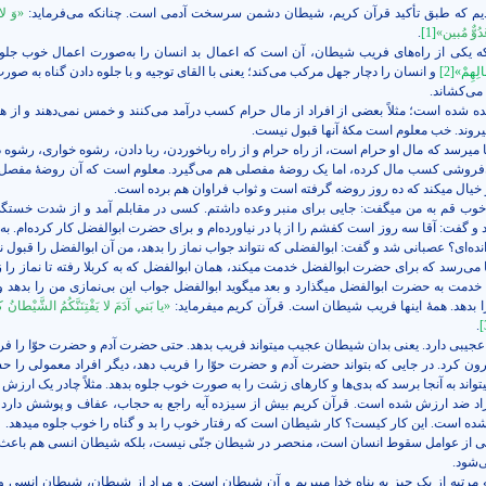
یم که طبق تأکید قرآن کریم، شیطان دشمن سرسخت آدمی است. چنانکه می‌فرماید:
«وَ لا ي
عَدُوٌّ مُبين»
[1]
.
ه یکی از راه‌های فریب شیطان، آن است که اعمال بد انسان را به‌صورت اعمال خوب جلوه 
الِهِمْ»
[2]
و انسان را دچار جهل مرکب می‌کند؛ یعنی با القای توجیه و با جلوه دادن گناه به صو
می‌کشاند.
یده شده است؛ مثلاً بعضی از افراد از مال حرام کسب درآمد می‌کنند و خمس نمی‌دهند و از ه
­روند. خب معلوم است مکۀ آنها قبول نیست.
 می­­رسد که مال او حرام است، از راه حرام و از راه رباخوردن، ربا دادن، رشوه خواری، رشوه د
‌فروشی کسب مال کرده، اما یک روضۀ مفصلی هم می‌گیرد. معلوم است که آن روضۀ مفصل ف
 او خیال می­کند که ده روز روضه گرفته است و ثواب فراوان هم برده است.
خوب قم به من می­­گفت: جایی برای منبر وعده داشتم. کسی در مقابلم آمد و از شدت خستگی
 گفت: آقا سه روز است کفشم را از پا در نیاورده‌ام و برای حضرت ابوالفضل کار کرده‌ام. به 
ده‌ای؟ عصبانی شد و گفت: ابوالفضلی که نتواند جواب نماز را بدهد، من آن ابوالفضل را قبول ن
می‌رسد که برای حضرت ابوالفضل خدمت می­کند، همان ابوالفضل که به کربلا رفته تا نماز را ز
خدمت به حضرت ابوالفضل می­گذارد و بعد می­گوید ابوالفضل جواب این بی‌نمازی من را بدهد و 
 بدهد. همۀ اینها فریب شیطان است. قرآن کریم می­فرماید:
«يا بَني‏ آدَمَ لا يَفْتِنَنَّكُمُ الشَّيْطانُ ك
.
[
 عجیبی دارد. یعنی بدان شیطان عجیب می­تواند فریب بدهد. حتی حضرت آدم و حضرت حوّا را فری
ی­تواند به آنجا برسد که بدی‌ها و کارهای زشت را به صورت خوب جلوه بدهد. مثلاً چادر یک ارزش
راد ضد ارزش شده است. قرآن کریم بیش از سیزده آیه راجع به حجاب، عفاف و پوشش دارد، 
ده است. این کار کیست؟ کار شیطان است که رفتار خوب را بد و گناه را خوب جلوه می­دهد.
کی از عوامل سقوط انسان است، منحصر در شیطان جنّی نیست، بلکه شیطان انسی هم باع
‌شود.
مرتبه از یک چیز به پناه خدا می­بریم و آن شیطان است. و مراد از شیطان، شیطان انسی 