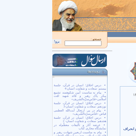
اَللّهُمَّ كُنْ لِوَلِيِّكَ الْحُجَّةِ بْنِ الْحَسَن صَلَواتُكَ عَلَيْهِ وَ عَلى آبائِهِ في هذِهِ السّاعَةِ وَ في
جستجو :
درس اخلاق؛ انسان در قرآن، جلسۀ
بیستم: سعادت و شقاوت انسان-4
پیام به مناسبت آیین شکوهمند تشییع
۱
پیکر پاک رهبر و قائد شهید امّت
اسلامی«قدّس‌سرّه‌الشریف»
درس اخلاق؛ انسان در قرآن، جلسۀ
نوزدهم: سعادت و شقاوت انسان-3
پیام در پی ارتحال آیت‌الله العظمی
فیاض «قدّس‌سرّه‌الشّریف»
درس اخلاق؛ انسان در قرآن، جلسۀ
هجدهم: سعادت و شقاوت انسان- 2
عرضه آثار و تألیفات معظّم‌له در
 انحراف
نمایشگاه مجازی کتاب
پیام به مناسبت اربعین شهادت رهبر و
قائد امّت اسلامی حضرت آیت‌الله العظمی