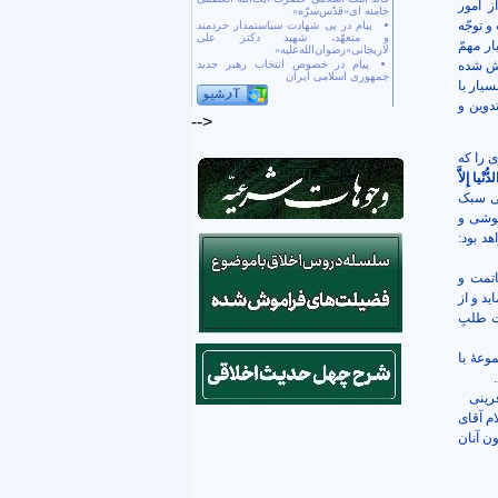
ز امور
خامنه ای«قدّس‌سرّه»
و توجّه
پیام در پی شهادت سیاستمدار خردمند
و متعهّد، شهید دکتر علی
ر مهمّ
لاریجانی«رضوان‌الله‌علیه»
اش شده
پیام در خصوص انتخاب رهبر جدید
جمهوری اسلامی ایران
یار با
تدوین و
-->
 را که
نْيا إِلاَّ
گی سبک
موشی و
د بود:
اتمت و
د و از
ت طلبِ
وعۀ با
فرینی
م آقای
ن آنان