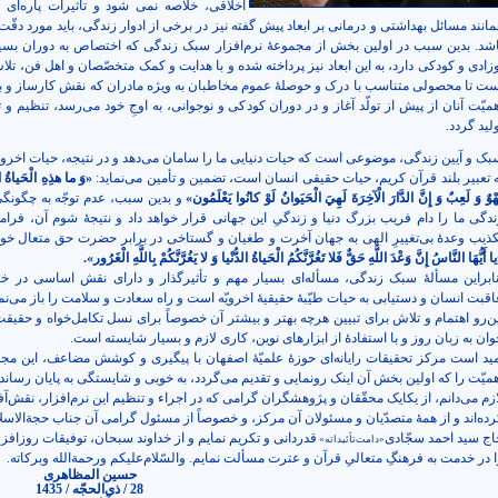
اخلاقی، خلاصه نمی شود و تأثیرات پاره‌ای ا
انند مسائل بهداشتی و درمانی بر ابعاد پیش گفته نیز در برخی از ادوار زندگی، باید مورد دقّت 
اشد. بدین سبب در اولین بخش از مجموعۀ نرم‌افزار سبک زندگی که اختصاص به دوران بسیا
وزادی و کودکی دارد، به این ابعاد نیز پرداخته شده و با هدایت و کمک متخصّصان و اهل فن، تل
ست تا محصولی متناسب با درک و حوصلۀ عموم مخاطبان به ویژه مادران که نقش کارساز و بس
همیّت آنان از پیش از تولّد آغاز و در دوران کودکی و نوجوانی، به اوجِ خود می‌رسد، تنظیم و 
لید گردد.
بک و آیین زندگی، موضوعی است که حیات دنیایی ما را سامان می‌دهد و در نتیجه، حیات اخروی
ه تعبیر بلند قرآن کریم، حیات حقیقی انسان است، تضمین و تأمین می‌نماید:
«وَ ما هذِهِ الْحَياةُ الدُّ
هْوٌ وَ لَعِبٌ وَ إِنَّ الدَّارَ الْآخِرَةَ لَهِيَ الْحَيَوانُ لَوْ كانُوا يَعْلَمُون‏»
و بدین سبب، عدم توجّه به چگون
ندگی ما را دام فریب بزرگ دنیا و زندگیِ این جهانی قرار خواهد داد و نتیجۀ شوم آن، فرا
کذیب وعدۀ بی‌تغییرِ الهی به جهان آخرت و طغیان و گستاخی در برابر حضرت حق متعال خواه
ا أَيُّهَا النَّاسُ إِنَّ وَعْدَ اللَّهِ حَقٌّ فَلا تَغُرَّنَّكُمُ الْحَياةُ الدُّنْيا وَ لا يَغُرَّنَّكُمْ بِاللَّهِ الْغَرُور».
نابراین مسألۀ سبک زندگی، مسأله‌ای بسیار مهم و تأثیرگذار و دارای نقش اساسی در خ
اقبت انسان و دستیابی به حیات طیّبۀ حقیقیۀ اخرویّه است و راه سعادت و سلامت را باز می‌نمای
ین‌رو اهتمام و تلاش برای تبیین هرچه بهتر و بیشتر آن خصوصاً برای نسل تکامل‌خواه و حقیق
وان به زبان روز و با استفادۀ از ابزارهای نوین، کاری لازم و بسیار شایسته است.
مید است مرکز تحقیقات رایانه‌ای حوزۀ علمیّۀ اصفهان با پیگیری و کوشش مضاعف، این مجم
همیّت را که اولین بخش آن اینک رونمایی و تقدیم می‌گردد، به خوبی و شایستگی به پایان رساند.
ازم می‌دانم، از یکایک محقّقان و پژوهشگران گرامی که در اجراء و تنظیم این نرم‌افزار، نقش‌آ
رده‌اند و از همۀ متصدّیان و مسئولان آن مرکز، و خصوصاً از مسئول گرامی آن جناب حجة‌الاسلا
اج سید احمد سجّادی
قدردانی و تکریم نمایم و از خداوند سبحان، توفیقات روزافزو
«دامت‌تأئیداته»
ا در خدمت به فرهنگِ متعالیِ قرآن و عترت مسألت نمایم. والسّلام‌علیکم ورحمة‌الله وبرکاته.
حسین المظاهری
28 / ذی‌الحجّه / 1435