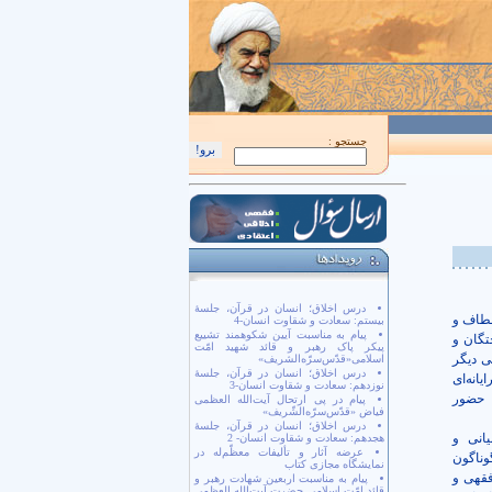
اَللّهُمَّ كُنْ لِوَلِيِّكَ الْحُجَّةِ بْنِ الْحَسَن صَلَواتُكَ عَلَيْهِ وَ عَلى آبائِهِ في هذِهِ السّاعَةِ وَ
جستجو :
درس اخلاق؛ انسان در قرآن، جلسۀ
لطاف و
بیستم: سعادت و شقاوت انسان-4
پیام به مناسبت آیین شکوهمند تشییع
تگان و
پیکر پاک رهبر و قائد شهید امّت
ی دیگر
اسلامی«قدّس‌سرّه‌الشریف»
درس اخلاق؛ انسان در قرآن، جلسۀ
انه‌ای
نوزدهم: سعادت و شقاوت انسان-3
ا حضور
پیام در پی ارتحال آیت‌الله العظمی
فیاض «قدّس‌سرّه‌الشّریف»
درس اخلاق؛ انسان در قرآن، جلسۀ
انی و
هجدهم: سعادت و شقاوت انسان- 2
عرضه آثار و تألیفات معظّم‌له در
وناگون
نمایشگاه مجازی کتاب
فقهی و
پیام به مناسبت اربعین شهادت رهبر و
قائد امّت اسلامی حضرت آیت‌الله العظمی