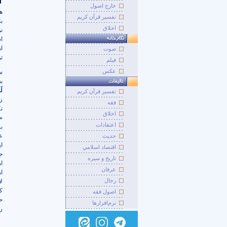
خارج اصول
هم
تفسیر قرآن کریم
ب
اخلاق
ن
ا
ا
صوت
تو
فيلم
عکس
س
ب
لَ
تفسير قرآن کريم
ز
فقه
ت
اخلاق
«ي
اعتقادات
ب
ع
حديث
ا
اقتصاد اسلامي
ج
تاريخ و سيره
ا
عرفان
ا
رجال
ل
ک
اصول فقه
ح
نرم‌افزارها
ر