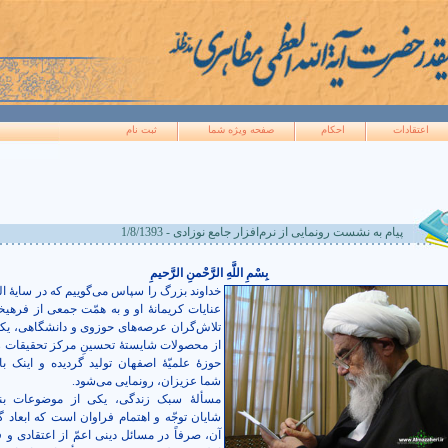
اعتقادات
احکام
صفحه ويژه شما
ثبت نام
پيام به نشست رونمایی از نرم‌افزار جامع نوزادی - 1/8/1393
بِسْمِ اللَّهِ الرَّحْمنِ الرَّحيمِ
خداوند بزرگ را سپاس می‌گوییم که در سایۀ ا
عنایات کریمانۀ او و به همّت جمعی از فرهیخ
تلاش‌گران عرصه‌های حوزوی و دانشگاهی، یک
از محصولات شایستۀ تحسینِ مرکز تحقیقات رای
حوزۀ علمیّۀ اصفهان تولید گردیده و اینک ب
شما عزیزان، رونمایی می‌شود.
مسألۀ سبک زندگی، یکی از موضوعات بنی
شایان توجّه و اهتمام فراوان است که ابعاد گ
آن، صرفاً در مسائل دینی اعمّ از اعتقادی و 