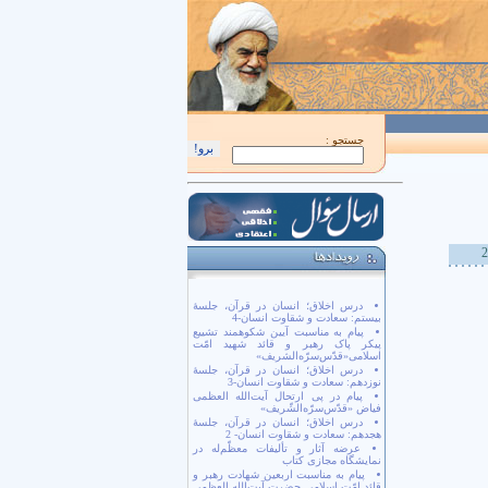
اَللّهُمَّ كُنْ لِوَلِيِّكَ الْحُجَّةِ بْنِ الْحَسَن صَلَواتُكَ عَلَيْهِ وَ عَلى آبائِهِ في هذِهِ السّاعَةِ وَ 
جستجو :
درس اخلاق؛ انسان در قرآن، جلسۀ
بیستم: سعادت و شقاوت انسان-4
پیام به مناسبت آیین شکوهمند تشییع
پیکر پاک رهبر و قائد شهید امّت
اسلامی«قدّس‌سرّه‌الشریف»
درس اخلاق؛ انسان در قرآن، جلسۀ
نوزدهم: سعادت و شقاوت انسان-3
پیام در پی ارتحال آیت‌الله العظمی
فیاض «قدّس‌سرّه‌الشّریف»
درس اخلاق؛ انسان در قرآن، جلسۀ
هجدهم: سعادت و شقاوت انسان- 2
عرضه آثار و تألیفات معظّم‌له در
نمایشگاه مجازی کتاب
پیام به مناسبت اربعین شهادت رهبر و
قائد امّت اسلامی حضرت آیت‌الله العظمی