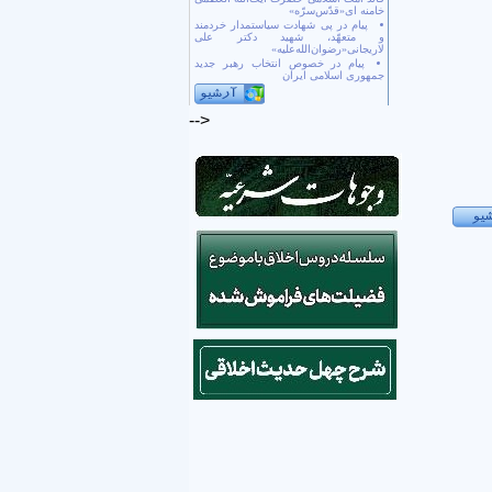
خامنه ای«قدّس‌سرّه»
پیام در پی شهادت سیاستمدار خردمند
و متعهّد، شهید دکتر علی
لاریجانی«رضوان‌الله‌علیه»
پیام در خصوص انتخاب رهبر جدید
جمهوری اسلامی ایران
-->