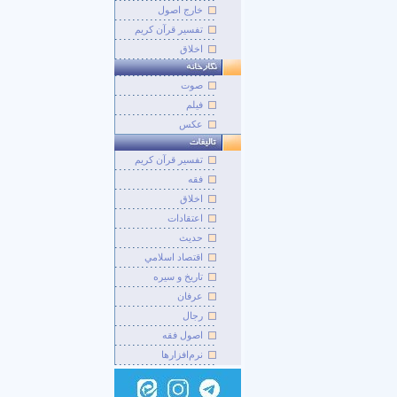
خارج اصول
تفسیر قرآن کریم
اخلاق
صوت
فيلم
عکس
تفسير قرآن کريم
فقه
اخلاق
اعتقادات
حديث
اقتصاد اسلامي
تاريخ و سيره
عرفان
رجال
اصول فقه
نرم‌افزارها