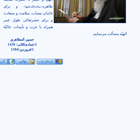
طاهره
و برای
«سلام‌الله‌علیها»
خاندان مصاب، سلامت و سعادت
و برای حضرتعالی طول عمر
همراه با عزت و تأییدات عالیّۀ
الهیّه مسألت می‌نمایم.
حسين المظاهري
1/جمادی‌الثانی/ 1436
2/فروردین/1394