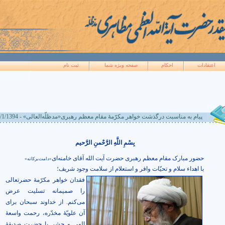
اعتقادات
احکام
صفحه ويژه شما
ثبت نام
پیام به‌ مناسبت‌ درگذشت خواهر مکرّمۀ مقام معظم رهبری«مدظلّه‌العالی» - 2/1/1394
بِسْمِ اللَّهِ الرَّحْمنِ الرَّحيم
حضور مبارک مقام معظم رهبری حضرت آیت الله آقای خامنه‌ای
«دامت‌برکاته»
با اهداء سلام و تحیّات وافر و استعلام از سلامت وجود شریف؛
فقدان خواهر مکرّمۀ حضرتعالی
را صمیمانه تسلیت عرض
می‌کنم. از خداوند سبحان برای
آن علویّۀ مخدّره، رحمت واسعۀ
الهی و حشر با حضرت صدیقۀ