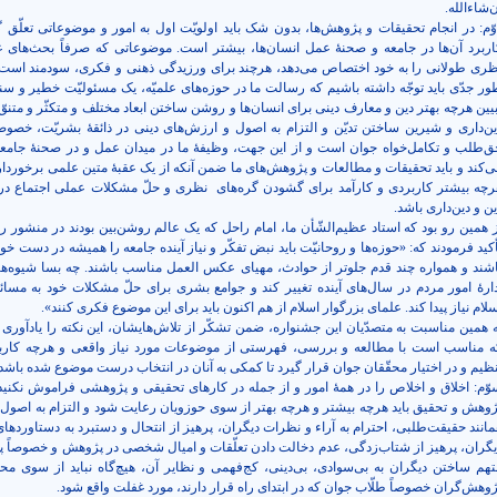
‌شاءالله.
وّم: در انجام تحقیقات و پژوهش‌ها، بدون شک باید اولویّت اول به امور و موضوعاتی تعلّق گ
اربرد آن‌ها در جامعه و صحنۀ عمل انسان‌ها، بیشتر است. موضوعاتی که صرفاً بحث‌های 
ظری طولانی را به خود اختصاص می‌دهد، هرچند برای ورزیدگی ذهنی و فکری، سودمند است، ا
ور جدّی باید توجّه داشته باشیم که رسالت ما در حوزه‌های علمیّه، یک مسئولیّت خطیر و سن
بیین هرچه بهتر دین و معارف دینی برای انسان‌ها و روشن ساختن ابعاد مختلف و متکثّر و متنوّع
ین‌داری و شیرین ساختن تدیّن و التزام به اصول و ارزش‌های دینی در ذائقۀ بشریّت، خصوص
ق‌طلب و تکامل‌خواه جوان است و از این جهت، وظیفۀ ما در میدان عمل و در صحنۀ جامعه
ی‌کند و باید تحقیقات و مطالعات و پژوهش‌های ما ضمن آنکه از یک عقبۀ متین علمی برخوردا
رچه بیشتر کاربردی و کارآمد برای گشودن گره‌های
نظری و حلّ مشکلات عملی اجتماع در
ن و دین‌داری باشد.
ز همین رو بود که استاد عظیم‌الشّأن ما، امام راحل که یک عالم روشن‌بین بودند در منشور رو
أکید فرمودند که: «حوزه‌ها و روحانیّت باید نبض تفکّر و نیاز آینده جامعه را همیشه در دست خو
اشند و همواره چند قدم جلوتر از حوادث، مهیای عکس العمل مناسب باشند. چه بسا شیوه‌ها
دارۀ امور مردم در سال‌های آینده تغییر کند و جوامع بشری برای حلّ مشکلات خود به مسائ
لام نیاز پیدا کند. علمای بزرگوار اسلام از هم اکنون باید برای این موضوع فکری کنند».
ه همین مناسبت به متصدّیان این جشنواره، ضمن تشکّر از تلاش‌هایشان، این نکته را یادآوری 
ه مناسب است با مطالعه و بررسی، فهرستی از موضوعات مورد نیاز واقعی و هرچه کاربر
نظیم و در اختیار محقّقان جوان قرار گیرد تا کمکی به آنان در انتخاب درست موضوع شده باشد.
وّم: اخلاق و اخلاص را در همۀ امور و از جمله در کارهای تحقیقی و پژوهشی فراموش نکنید.
ژوهش و تحقیق باید هرچه بیشتر و هرچه بهتر از سوی حوزویان رعایت شود و التزام به اصول 
مانند حقیقت‌طلبی، احترام به آراء و نظرات دیگران، پرهیز از انتحال و دستبرد به دستاوردها
یگران، پرهیز از شتاب‌زدگی، عدم دخالت دادن تعلّقات و امیال شخصی در پژوهش و خصوصاً پر
تهم ساختن دیگران به بی‌سوادی، بی‌دینی، کج‌فهمی و نظایر آن، هیچ‌گاه نباید از سوی محق
ژوهش‌گران خصوصاً طلّاب جوان که در ابتدای راه قرار دارند، مورد غفلت واقع شود.