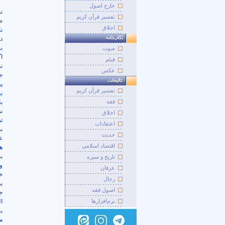
خارج اصول
ن
تفسیر قرآن کریم
ض
اخلاق
ن
د
ب
صوت
ا
فيلم
ن
عکس
ج
پ
تفسير قرآن کريم
بی
فقه
ب
ن
اخلاق
ت
اعتقادات
ب
حديث
ع
اقتصاد اسلامي
ه
ب
تاريخ و سيره
و
عرفان
خ
رجال
ب
اصول فقه
ج
نرم‌افزارها
ا
ب
م