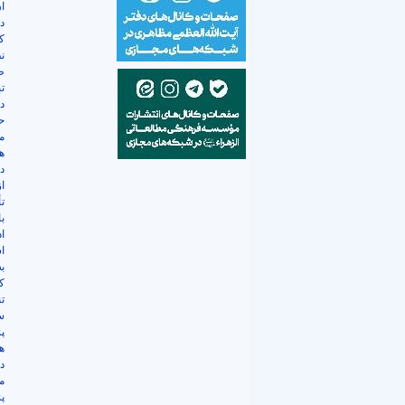
ان
د
ک
ن
ط
ت
د
ح
م
ه
دی
ا
ت
ب
ا
اس
ب
ک
ت
س
پ
ه
د
م
پ