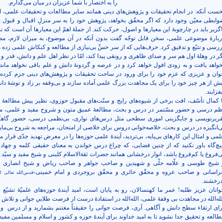
را به اختصار با شما عزیزان در میان می‌گذارم.
خست آنکه: در انجام تحقیقات و پژوهش‌های دینی همانند سایر مطالعات و تحقیقات علمی، 
وابطی معیّن وجود دارد که اگر محقّق بخواهد، پژوهش خود را به سر منزلِ اقبال و قبول ب
اگزیر باید در چارچوبۀ این معیارها و اصول، حرکت کند. از جملۀ اهمّ این معیارها آن است که ن
ربارۀ موضوعی علمی، سخن قابل توجّه گفت بدون آنکه در آن موضوع، به میزان لازم، مط
ررسی و تتبّع و تدقیق کرد. حرف‌هایی که از سر حسِّ بی‌نیازی از مطالعه و کنکاش علمی زده 
گر در وهلۀ اول هم سر و صدای ظاهری و رونقی پیدا کند، امّا در نظر اهل علم و دانش، قدر و 
خواهد یافت و به زودی افول خواهد کرد و در عرصه و گردونۀ دانش و علم باقی نخواهد ماند.
وان و عزیزی که عزم خود را برای ورود در ساحت تحقیقات و پژوهش‌های دینی جزم کرده‌اند
یش از هر چیز خود را برای یک مجاهدت بزرگ علمی آماده سازند و بی‌وقفه بر زاد و توشۀ دا
فزایند.
ا کمال تأسّف، افت برخی از شیوه‌های رایج و سنّت‌های مقبول حوزوی، نظیر پیش مطالعۀ
ظم درسی و حضور مسّتمر در درس و بحث، مطالعۀ عمیق متون و شروح مفید و علمی، مب
قریرنویسی و جایگزینی اموری سطحی مثل درس‌های نواری، بی‌نظمی درسی، حضور گاهگ
ی‌انگیزه در درس و بحث، خلاصه‌خوانی دروس برای خلاصی از امتحان، مراجعه به شروح بی‌مایه
لمی و امثال این کارهای بی‌پایه، بی‌تردید، آیندۀ علمی حوزه‌ها را در معرض تهدید جدّی قرار م
یچ‌گاه باور نکنید که از چنین فضایی، که چراغ درس خواندن به معنای حقیقی کلمه و جهاد
ی‌فروغ یا کم‌فروغ باشد، انوار درخشانی همانند حضرات ثقة‌الاسلام کلینی و شیخ مفید و سیّد
 شیخ طوسی و علّامه حلّی و شهیدین و صاحب جواهر و صاحب ریاض و شیخ انصاری و 
راسانی و صاحب عروه و محقّق حائری و محقّق بروجردی و امام خمینی
«قدس‌الله تعالی ا
درخشند.
وانان عزیز طلبه! عمر ما کهنسالان، رو به پایان است، امید آیندۀ حوزه‌های علمیّۀ تشیّع ش
لله‌الله در مجاهدت بی وقفۀ علمی، الله‌الله در استفادۀ درست از فرصت طلاییِ جوانی و تلاش ب
رای ارتقاء سطح دانش و آگاهی. آری، فرصت جوانی را حقیقتاً مغتنم بشمارید و از درس
و 
طالعه و تحقیق جدا نشوید تا به امید خداوند برای آیندۀ حوزه و کشور و اسلام و مسلمین مفید 