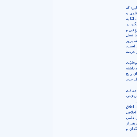
یرد که
علمی و
مّا به
گین در
 دین و
اً نسل
، بروز
ر است،
 عرصۀ
حانیّت
د داشته
ی رایج
ل جدید
می‌کنم
دی‌تر،
 اخلاق
اخلاقی
ی علمی
هیز از
ّقان و