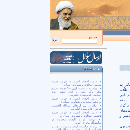
اَللّهُمَّ كُنْ لِوَلِيِّكَ الْحُجَّةِ بْنِ الْحَسَن صَلَواتُكَ عَلَيْهِ وَ عَلى آبائِهِ في هذِهِ السّاعَةِ وَ ف
جستجو :
درس اخلاق؛ انسان در قرآن، جلسۀ
گزاریم
بیستم: سعادت و شقاوت انسان-4
پیام به مناسبت آیین شکوهمند تشییع
 طلّاب
پیکر پاک رهبر و قائد شهید امّت
م نامی
اسلامی«قدّس‌سرّه‌الشریف»
درس اخلاق؛ انسان در قرآن، جلسۀ
 اسلام
نوزدهم: سعادت و شقاوت انسان-3
گزار
پیام در پی ارتحال آیت‌الله العظمی
فیاض «قدّس‌سرّه‌الشّریف»
یه‌های
درس اخلاق؛ انسان در قرآن، جلسۀ
ّتمر و
هجدهم: سعادت و شقاوت انسان- 2
عرضه آثار و تألیفات معظّم‌له در
نمایشگاه مجازی کتاب
 ضروری
پیام به مناسبت اربعین شهادت رهبر و
قائد امّت اسلامی حضرت آیت‌الله العظمی