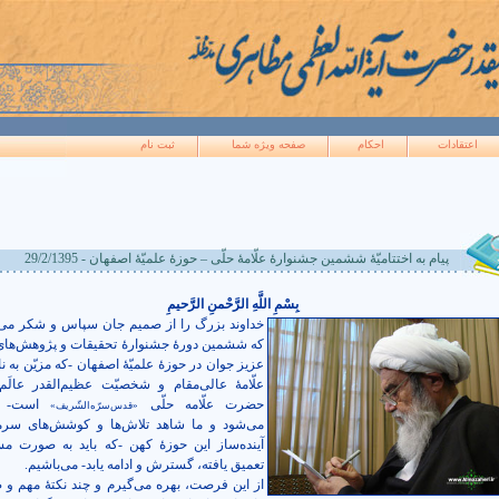
اعتقادات
احکام
صفحه ويژه شما
ثبت نام
پیام به اختتامیّۀ ششمین جشنوارۀ علّامۀ حلّی – حوزۀ علمیّۀ اصفهان - 29/2/1395
بِسْمِ اللَّهِ الرَّحْمنِ الرَّحيمِ
خداوند بزرگ را از صمیم جان سپاس و شکر می‌
که ششمین دورۀ جشنوارۀ تحقیقات و پژوهش‌های
عزیز جوان در حوزۀ علمیّۀ اصفهان -که مزیّن به نا
علّامۀ عالی‌مقام و شخصیّت عظیم‌القدر عالَم
حضرت علّامه حلّی
است- بر
«قدس‌سرّه‌الشّریف»
می‌شود و ما شاهد تلاش‌ها و کوشش‌های سرما
آینده‌ساز این حوزۀ کهن -که باید به صورت مس
تعمیق یافته، گسترش و ادامه یابد- می‌باشیم.
از این فرصت، بهره می‌گیرم و چند نکتۀ مهم و