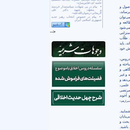
خامنه ای«قدّس‌سرّه»
اصول و
پیام در پی شهادت سیاستمدار خردمند
و متعهّد، شهید دکتر علی
رساند،
لاریجانی«رضوان‌الله‌علیه»
می‌توان
پیام در خصوص انتخاب رهبر جدید
جمهوری اسلامی ایران
العه و
می‌شود
-->
منزلتی
 طلّاب
، باید
نش خود
 دروس،
احثه و
اهی و
 و غیر
ی‌دهد و
 علمی،
 مرتضی
آخوند
سرارهم»
مایید.
ی‌پایان
بحث و
باشید.