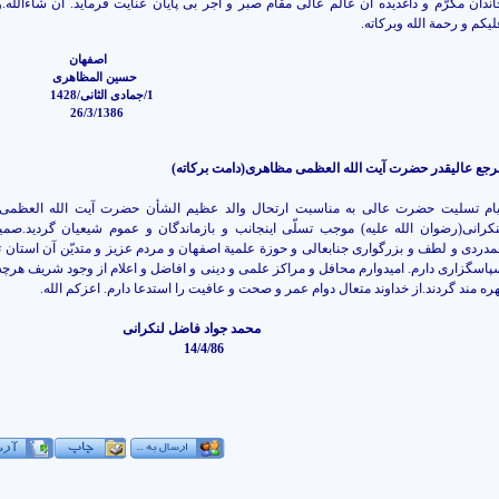
اندان مکرّم و داغدیده آن عالم عالی مقام صبر و اجر بی پایان عنایت فرماید. ان شاءالله.و
یکم و رحمة الله وبرکاته.
اصفهان
حسین المظاهری
1/جمادی الثانی/1428
26/3/1386
رجع عالیقدر حضرت آیت الله العظمی مظاهری(دامت برکاته)
یام تسلیت حضرت عالی به مناسبت ارتحال والد عظیم الشأن حضرت آیت الله العظمی
نکرانی(رضوان الله علیه) موجب تسلّی اینجانب و بازماندگان و عموم شیعیان گردید.صمیم
مدردی و لطف و بزرگواری جنابعالی و حوزة علمیة اصفهان و مردم عزیز و متدیّن آن استان 
پاسگزاری دارم. امیدوارم محافل و مراکز علمی و دینی و افاضل و اعلام از وجود شریف هرچه
هره مند گردند.از خداوند متعال دوام عمر و صحت و عافیت را استدعا دارم. اعزکم الله.
محمد جواد فاضل لنکرانی
14/4/86