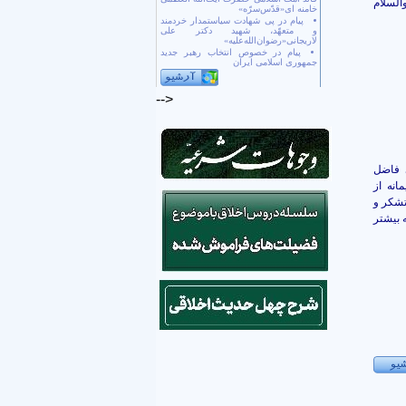
السلام
خامنه ای«قدّس‌سرّه»
پیام در پی شهادت سیاستمدار خردمند
و متعهّد، شهید دکتر علی
لاریجانی«رضوان‌الله‌علیه»
پیام در خصوص انتخاب رهبر جدید
جمهوری اسلامی ایران
-->
 فاضل
انه از
تشکر و
 بیشتر