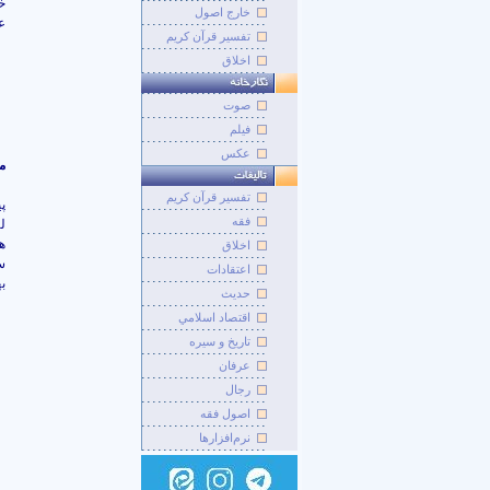
خ
خارج اصول
عل
تفسیر قرآن کریم
اخلاق
صوت
فيلم
عکس
م
تفسير قرآن کريم
پ
فقه
ل
ه
اخلاق
س
اعتقادات
ب
حديث
اقتصاد اسلامي
تاريخ و سيره
عرفان
رجال
اصول فقه
نرم‌افزارها