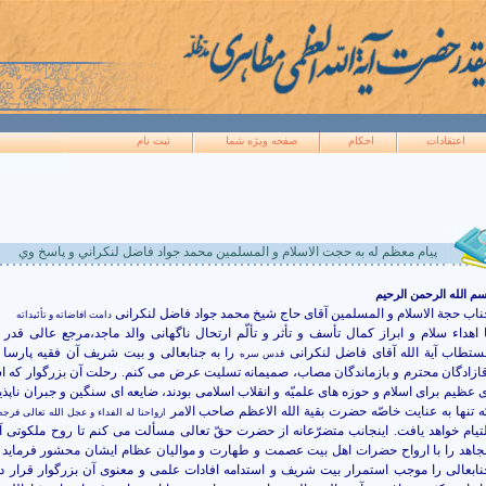
اعتقادات
احکام
صفحه ويژه شما
ثبت نام
پيام معظم له به حجت الاسلام و المسلمين محمد جواد فاضل لنکراني و پاسخ وي
م الله الرحمن الرحیم
ناب حجة الاسلام و المسلمین آقای حاج شیخ محمد جواد فاضل لنکرانی
دامت افاضاته و تأئیداته
ا اهداء سلام و ابراز کمال تأسف و تأثر و تألّم ارتحال ناگهانی والد ماجد،مرجع عالی قد
ستطاب آیة الله آقای فاضل لنکرانی
را به جنابعالی و بیت شریف آن فقیه پارسا 
قدس سره
قازادگان محترم و بازماندگان مصاب، صمیمانه تسلیت عرض می کنم. رحلت آن بزرگوار که ا
ی عظیم برای اسلام و حوزه های علمیّه و انقلاب اسلامی بودند، ضایعه ای سنگین و جبران ناپذ
ه تنها به عنایت خاصّه حضرت بقیة الله الاعظم صاحب الامر
ارواحنا له الفداء و عجل الله تعالی فرج
لتیام خواهد یافت. اینجانب متضرّعانه از حضرت حقّ تعالی مسألت می کنم تا روح ملکوتی آ
جاهد را با ارواح حضرات اهل بیت عصمت و طهارت و موالیان عظام ایشان محشور فرماید 
نابعالی را موجب استمرار بیت شریف و استدامه افادات علمی و معنوی آن بزرگوار قرار ده