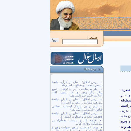
اَللّهُمَّ كُنْ لِوَلِيِّكَ الْحُجَّةِ بْنِ الْحَسَن صَلَواتُكَ عَلَيْهِ وَ عَلى آبائِهِ في هذِهِ السّاعَةِ 
جستجو :
درس اخلاق؛ انسان در قرآن، جلسۀ
بیستم: سعادت و شقاوت انسان-4
پیام به مناسبت آیین شکوهمند تشییع
ر حضرت
پیکر پاک رهبر و قائد شهید امّت
و سایر
اسلامی«قدّس‌سرّه‌الشریف»
درس اخلاق؛ انسان در قرآن، جلسۀ
سطوانه
نوزدهم: سعادت و شقاوت انسان-3
یر است
پیام در پی ارتحال آیت‌الله العظمی
فیاض «قدّس‌سرّه‌الشّریف»
ه الشریف
درس اخلاق؛ انسان در قرآن، جلسۀ
ن فقیه
هجدهم: سعادت و شقاوت انسان- 2
عرضه آثار و تألیفات معظّم‌له در
و وجود
نمایشگاه مجازی کتاب
د و به
پیام به مناسبت اربعین شهادت رهبر و
قائد امّت اسلامی حضرت آیت‌الله العظمی