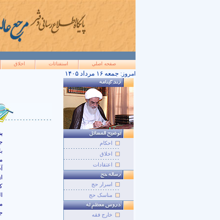
صفحه اصلي
استفتائات
اخلاق
۱۴۰۵ جمعه ۱۶ مرداد
امروز:
بس
ج
احکام
ب
اخلاق
م
اعتقادات
آ
ا
اسرار حج
ک
ا
مناسک حج
م
ج
خارج فقه