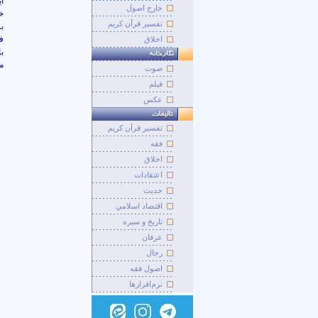
ا
خارج اصول
خ
تفسیر قرآن کریم
ب
ف
اخلاق
ب
م
صوت
فيلم
عکس
تفسير قرآن کريم
فقه
اخلاق
اعتقادات
حديث
اقتصاد اسلامي
تاريخ و سيره
عرفان
رجال
اصول فقه
نرم‌افزارها