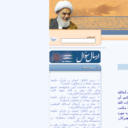
اَللّهُمَّ كُنْ لِوَلِيِّكَ الْحُجَّةِ بْنِ الْحَسَن صَلَواتُكَ عَلَيْهِ وَ عَلى آبائِهِ في هذِهِ السّاعَةِ و
جستجو :
درس اخلاق؛ انسان در قرآن، جلسۀ
بیستم: سعادت و شقاوت انسان-4
پیام به مناسبت آیین شکوهمند تشییع
پیکر پاک رهبر و قائد شهید امّت
آیةالله
اسلامی«قدّس‌سرّه‌الشریف»
نم. آن
درس اخلاق؛ انسان در قرآن، جلسۀ
نوزدهم: سعادت و شقاوت انسان-3
ت الله
پیام در پی ارتحال آیت‌الله العظمی
فیاض «قدّس‌سرّه‌الشّریف»
ذ مکتب
درس اخلاق؛ انسان در قرآن، جلسۀ
ه مورد
هجدهم: سعادت و شقاوت انسان- 2
هیزکار،
عرضه آثار و تألیفات معظّم‌له در
نمایشگاه مجازی کتاب
پیام به مناسبت اربعین شهادت رهبر و
قائد امّت اسلامی حضرت آیت‌الله العظمی