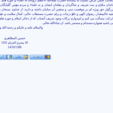
ینجانب ضمن عرض تسلیت به پیشگاه حضرت بقیةالله الاعظم ارواحنا له الفداء و حوزه های ع
اندان مکرّم و بیت شریف و شاگردان و مقلدان ایشان و به علماء و مردم مؤمن گلپایگان،
زرگوار حق ویژه ای بر موقعیت دینی و مذهبی آن سامان داشته و دارند، از خداوند سبحان ب
قیه عالیمقدار، رضوان الهی و علوّ درجات و برای حضرت مستطاب عالی، کمال سلامت و ط
ابرکت مسألت می کنم و امیدوارم برکات وجود شریف آنجناب که از ذخائر اسلام و حوزه های
ی باشید همواره مستدام و مستمر باشد. ان شاءالله تعالی.
والسلام علیه و علیکم و رحمة الله و 
حسین المظاهری
18 محرم الحرام 1431
14/10/1388