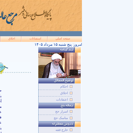
صفحه اصلي
استفتائات
اخلاق
۱۴۰۵ پنج شنبه ۱۵ مرداد
امروز:
احکام
ح
اخلاق
با
اعتقادات
آ
م
اسرار حج
ع
ف
مناسک حج
ع
ی
خارج فقه