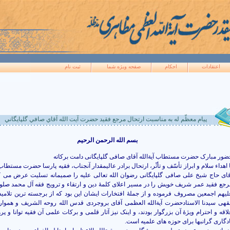
اعتقادات
احکام
صفحه ويژه شما
ثبت نام
پيام معظّم له به مناسبت ارتحال مرجع فقيد حضرت آيت الله آقاي صافي گلپايگاني
بسم الله الرحمن الرحیم
ضور مبارک حضرت مستطاب آیةالله آقای صافی گلپایگانی دامت برکاته
 اهداء سلام و ابراز تأسّف و تأثّر، ارتحال برادر عالیمقدار آنجناب، فقیه پارسا حضرت مستطاب 
قای حاج شیخ علی صافی گلپایگانی رضوان الله تعالی علیه را صمیمانه تسلیت عرض می ک
رجع فقید عمر شریف خویش را در مسیر اعلای کلمۀ دین و ارتقاء و ترویج فقه آل محمد صلوا
لیهم اجمعین مصروف فرموده و از جملۀ افتخارات ایشان این بود که از برجسته ترین تلامی
قهی سیدنا الاستادحضرت آیةالله العظمی آقای بروجردی قدس الله روحه الشریف و هموار
لاقه و احترام ویژۀ آن بزرگوار بودند، و اینک نیز آثار قلمی و برکات علمی آن فقیه توانا و پر
ادگاری گرانبها برای حوزه های علمیه است.