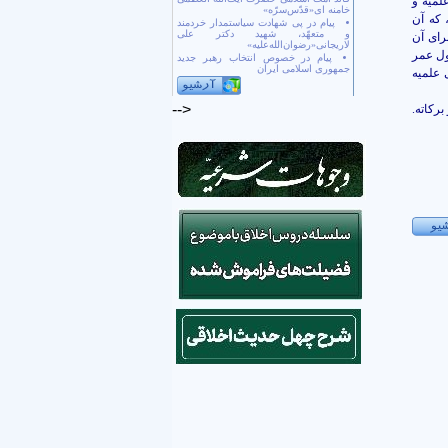
لمیه و
خامنه ای«قدّس‌سرّه»
 که آن
پیام در پی شهادت سیاستمدار خردمند
و متعهّد، شهید دکتر علی
رای آن
لاریجانی«رضوان‌الله‌علیه»
ول عمر
پیام در خصوص انتخاب رهبر جدید
جمهوری اسلامی ایران
 علمیه
-->
برکاته.