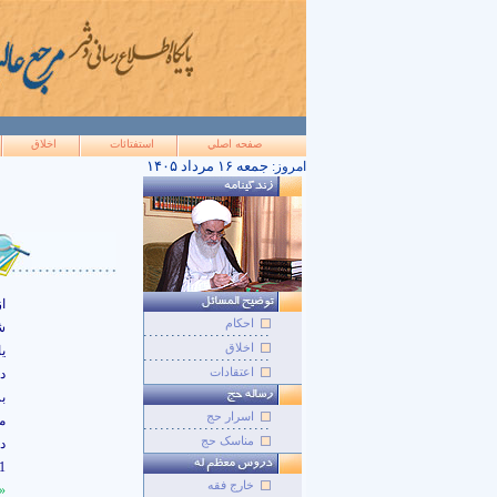
صفحه اصلي
استفتائات
اخلاق
۱۴۰۵ جمعه ۱۶ مرداد
امروز:
ا
احکام
ش
اخلاق
ي
اعتقادات
دا
ب
اسرار حج
م
مناسک حج
دل
1) اوّلين شاهد از نظر قرآن
خارج فقه
«