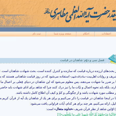
اعتقادات
احکام
صفحه ويژه شما
ثبت نام
فصل سى و دوّم: شاهدان در قيامت
ز بحث‌هاى ارزنده درباره قيامت كه سازنده و كنترل كننده است، بحث شهادت شاهدان است. ا
ريف و روايات اهل‌بيت
استفاده مى‏‌شود كه در روز قيامت شاهدانى هستند كه به 
«سلام‌الله‌علیهم»
ا بر ضرر ما شهادت مى‌‏دهند، پس معلوم مى‏‌شود كه اين شاهدان در دنياى فِعلى بر اعمال ما
رند، بلكه بايد نحوه اعمال و نيّات ما را نيز درك كنند چرا كه شاهد براى اداى شهادت بايد حاضر
ر مطلب مورد شهادت باشد و از چگونگى و كمّ و كيف آن اطلاع كامل داشته باشد.
ا در اينجا شاهدان در قيامت را ذكر مى‌‏كنيم و براى هر يك از شاهدان يك آيه از قرآن كريم به
يل، ارائه مى‌‏كنيم، هر چند براى هر كدام، آيات فراوانى يافت مى‏‌شود:
 شريف
«خداوند متعال»
است:
فَاِلَيْنا مَرْجِعُهُمْ ثُمَّ اللَّهُ شَهيدٌ عَلى ما يَفْعَلُون»[1]