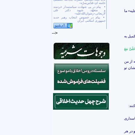
خامنه ای«قدّس‌سرّه»
پیام در پی شهادت سیاستمدار خردمند
و متعهّد، شهید دکتر علی
يه» ما
لاریجانی«رضوان‌الله‌علیه»
پیام در خصوص انتخاب رهبر جدید
جمهوری اسلامی ایران
-->
ميل به
َلَىَّ مَعَ
 از من
شان تو
نند:
اسدارى
و در هر