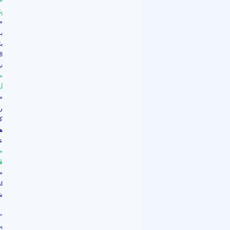
»
بِ
»
ب
ب
8)
ني
»
اَ
»
ر
ك
ه
ع
»
فَ
»
ا
ش
=
پ