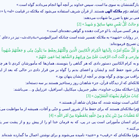
بازگشتشان به سوى ما است، سپس خداوند بر آنچه آنها انجام مى‌‏دادند گواه است.»
م
ملائكه الهى
هستند. از قرآن شريف استفاده مى‌‏شود كه ملائكه در قيامت «له» يا «عل
عنى بر نفع يا ضرر ما شهادت مى‌‏دهند:
َ جائَتْ كُلُّ نَفْسٍ مَعَها سائِقٌ وَ شَهيدٌ.» [2]
و هر كسى مى‌‏آيد، با او حركت
دهنده و گواهى دهنده‏‌اى است.»
 در روايات «شهيد» به ملائكه تفسير شده است چنانكه اميرالمؤمني«
نيز در دعاى ك
سلام‌الله‌علیه»
 تصريح فرموده‌‏اند:
َ كُلُّ سَيِّئَةٍ اَمَرْتَ بِاِثْباتِهَا الْكِرامَ الْكاتِبينَ الَّذينَ وَكَّلْتَهُمْ بِحِفْظِ ما يَكُونُ مِنّى وَ جَعَلْتَهُمْ شُهُوداً ع
وارِحى وَ كُنْتَ اَنْتَ الرَّقيبَ عَلَىَّ مِنْ وَرائِهِمْ وَ الشَّاهِدَ لِما خَفِىَ عَنْهُمْ.»
و به كرام الكاتبين دستور دادى كه هر گناهى را بنويسند، همان‌ها كه مأمورشان كردى تا هر چه
ادر شود حفظ كنند و ايشان و اعضاى بدنم را گواه بر من قرار دادى در حالى كه بعد از اي
راقب من بودى و گواه بودى بر آنچه از ايشان پنهان بود.»
ائكه‌‏اى كه از ديدگاه قرآن، جزء شاهدان روز رستاخيز هستند بر سه دسته‌‏اند:
ّل) «ملائكه مقرّب خداوند»، نظير جبرييل، ميكاييل، اسرافيل، عزراييل و.... مى‌‏باشند:
كِتابٌ مَرْقُومٌ يَشْهَدُهُ الْمُقَرَّبُونَ.» [3]
كتابى است نوشته شده، كه مقرّبان شاهد آن هستند.»
وّم) ملائكه‏‌اى هستند كه براى حفظ ما از شرور انسى و جنّى و آفات، هميشه از ما مواظبت مى‌‏ك
لَهُ مُعَقَّباتٌ مِنْ بَيْنِ يَدَيْهِ وَ مِنْ خَلْفِهِ يَحْفَظُونَهُ مِنْ اَمْرِ اللَّهِ.» [4]
براى انسان مأمورانى است پى در پى، كه به فرمان خدا او را از پيش رو و از پشت سر پ
‌‏كنند.»
ّم) ملائكه‌‌‏اى كه «رقيب» و «عتيد» ناميده مى‌‏شوند و براى نوشتن اعمال ما گمارده شده‌‏اند 