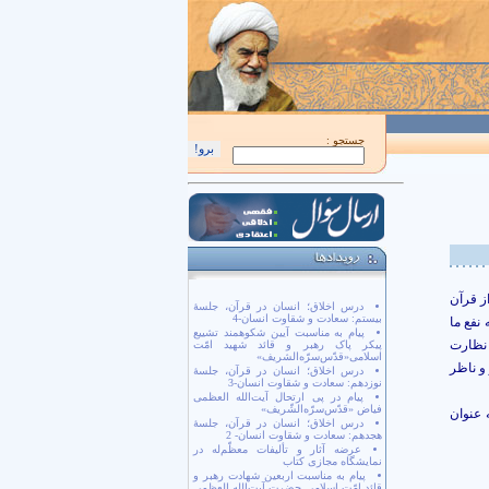
اَللّهُمَّ كُنْ لِوَلِيِّكَ الْحُجَّةِ بْنِ الْحَسَن صَلَواتُكَ عَلَيْهِ وَ عَلى آبائِهِ في هذِهِ السّاعَةِ وَ 
جستجو :
ز قرآن
درس اخلاق؛ انسان در قرآن، جلسۀ
بیستم: سعادت و شقاوت انسان-4
نفع ما
پیام به مناسبت آیین شکوهمند تشییع
 نظارت
پیکر پاک رهبر و قائد شهید امّت
اسلامی«قدّس‌سرّه‌الشریف»
 و ناظر
درس اخلاق؛ انسان در قرآن، جلسۀ
نوزدهم: سعادت و شقاوت انسان-3
پیام در پی ارتحال آیت‌الله العظمی
فیاض «قدّس‌سرّه‌الشّریف»
 عنوان
درس اخلاق؛ انسان در قرآن، جلسۀ
هجدهم: سعادت و شقاوت انسان- 2
عرضه آثار و تألیفات معظّم‌له در
نمایشگاه مجازی کتاب
پیام به مناسبت اربعین شهادت رهبر و
قائد امّت اسلامی حضرت آیت‌الله العظمی