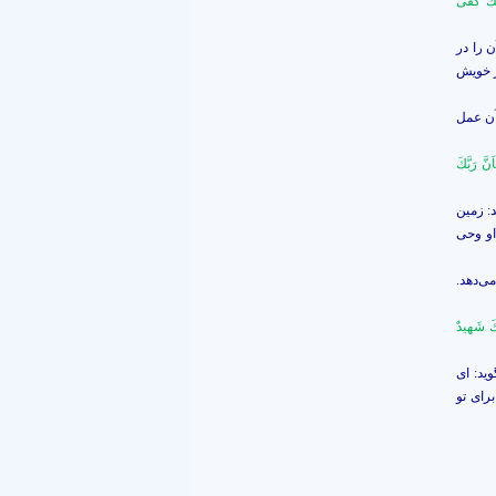
ابَكَ كَفى
ن را در
ر خويش
آن عمل
َّ رَبَّكَ
د: زمين
او وحى
‌‏دهد.
ْكَ شَهيدٌ
يد: اى
راى تو