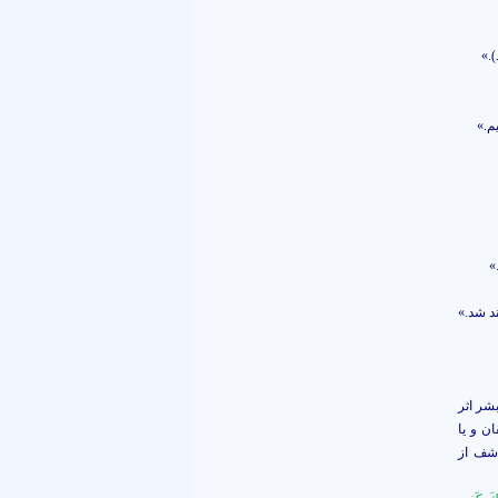
.»
م.»
»
د شد.»
شر اثر
ن و يا
اشف از