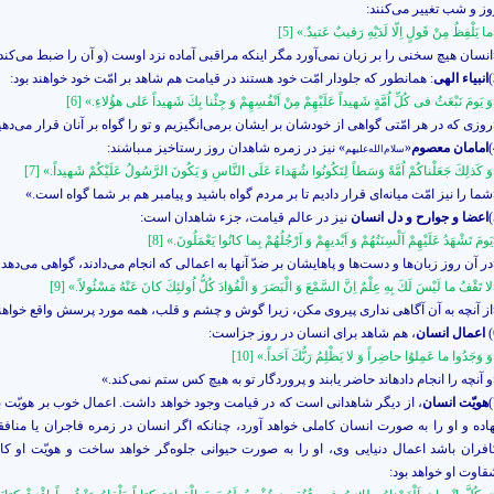
وز و شب تغيير مى‌‏كنند:
ما يَلْفِظُ مِنْ قَولٍ اِلّا لَدَيْهِ رَقيبٌ عَتيدٌ.» [5]
انسان هيچ سخنى را بر زبان نمى‌‏آورد مگر اينكه مراقبى آماده نزد اوست (و آن را ضبط مى‌‏كند)
انبياء الهى
: همانطور كه جلو‌دار امّت خود هستند در قيامت هم شاهد بر امّت خود خواهند بود:
وَ يَومَ نَبْعَثُ فى كُلِّ اُمَّةٍ شَهيداً عَلَيْهِمْ مِنْ اَنْفُسِهِمْ وَ جِئْنا بِكَ شَهيداً عَلى هؤُلاءِ.» [6]
روزى كه در هر امّتى گواهى از خودشان بر ايشان برمى‌‏انگيزيم و تو را گواه بر آنان قرار مى‌‏دهي
امامان معصوم
«
» نيز در زمره شاهدان روز رستاخيز مى‏باشند:
سلام‌الله‌علیهم
وَ كَذلِكَ جَعَلْناكُمْ اُمَّةً وَسَطاً لِتَكُونُوا شُهَداءَ عَلَى النَّاسِ وَ يَكُونَ الرَّسُولُ عَلَيْكُمْ شَهيداً.» [7]
شما را نيز امّت ميانه‌‏اى قرار داديم تا بر مردم گواه باشيد و پيامبر هم بر شما گواه است.»
اعضا و جوارح و دل انسان
نيز در عالم قيامت، جزء شاهدان است:
يَومَ تَشْهَدُ عَلَيْهِمْ اَلْسِنَتُهُمْ وَ اَيْديهِمْ وَ اَرْجُلُهُمْ بِما كانُوا يَعْمَلُونَ.» [8]
در آن روز زبان‌‌ها و دست‌‌ها و پاهايشان بر ضدّ آنها به اعمالى كه انجام مى‌‏دادند، گواهى مى‌‏دهد.
لا تَقْفُ ما لَيْسَ لَكَ بِهِ عِلْمٌ اِنَّ السَّمْعَ وَ الْبَصَرَ وَ الْفُؤادَ كُلُّ اُولئِكَ كانَ عَنْهُ مَسْئُولاً.» [9]
از آنچه به آن آگاهى ندارى پيروى مكن، زيرا گوش و چشم و قلب، همه مورد پرسش واقع خواهن
اعمال انسان
، هم شاهد براى انسان در روز جزاست:
وَ وَجَدُوا ما عَمِلوُا حاضِراً وَ لا يَظْلِمُ رَبُّكَ اَحَداً.» [10]
و آنچه را انجام داده‏اند حاضر يابند و پروردگار تو به هيچ كس ستم نمى‌‏كند.»
هويّت انسان
، از ديگر شاهدانى است كه در قيامت وجود خواهد داشت. اعمال خوب بر هويّت ب
هاده و او را به صورت انسان كاملى خواهد آورد، چنانكه اگر انسان در زمره فاجران يا منافقا
افران باشد اعمال دنيايى وى، او را به صورت ‏حيوانى‏ جلوه‏‌گر خواهد ساخت و هويّت او ك
قاوت او خواهد بود: