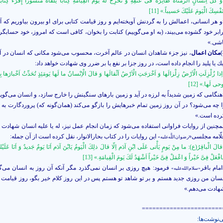
وَ كُلَّ اِنْسانٍ اَلْزَمْناهُ طائِرَهُ فى عُنُقِهِ وَ نُخْرِجُ لَهُ يَومَ الْقِيامَةِ كِتاباً يَلْقاهُ مَنْشُوراً إِقْرَءْ كِت
نَفْسِكَ الْيَومَ عَلَيْكَ حَسيباً.» [11]
و هر انسانى، اعمالش را به گردنش آويخته‌‏ايم و روز قيامت كتابى براى او بيرون بياوريم كه آ
رابر خود گشوده مى‌‏بيند، (به او مى‏‌گوييم) كتابت را بخوان، كافى است كه امروز، خود حسابگ
اشى.»
مكان اعمال
، نيز جزء شاهدان انسان در عالم آخرت، محسوب مى‌‏شود مكانى كه انسان در 
ك يا پليد را انجام داده است، در روز جزا بر نفع يا بر ضرر وى شهادت خواهد داد:
اِذا زُلْزِلَتِ الْاَرْضُ زِلْزالَها وَ اَخْرَجَتِ الْاَرْضُ اَثْقالَها وَ قالَ الْاِنْسانُ ما لَها يَومَئِذٍ تُحَدِّثُ اَخْبارَها بِاَن
وحى لَها.» [12]
هنگامى كه زمين شديداً به لرزه در آيد و زمين بارهاى سنگينش را خارج سازد، و انسان مى‌‏گوي
ا چه مى‌‏شود؟ در آن روز زمين تمام خبرهايش را بازگو مى‌‏كند (همان‌گونه كه) پروردگارت به 
رده است.»
مچنين از روايات فراوانى استفاده مى‌‏شود كه زمان انجام عمل نيز، له يا عليه انسان شهادت مى
لّامه مجلسى«
اين روايات را در كتاب بحارالانوار، نقل كرده است از آن جمله:
رضوان‌اللَّه‌عليه»
قالَ الْباقِرُ(ع): ما مِنْ يَومٍ يَأْتى عَلَى ابْنِ آدَم اِلّا قالَ ذلِكَ الْيَومُ يَابْنَ آدَم اَنَا يَومٌ جَديدٌ وَ اَنَا عَلَي
افْعَلْ فِىَّ خَيْراً وَ اعْمَلْ فِىَّ خَيْراً اَشْهَدُ لَكَ يَومَ الْقِيامَةِ.» [13]
امام باقر
فرمود: هيچ روزى بر انسان نمى‌‏گذرد مگر آنكه آن روز به انسان مى‏‌گو
«سلام‌الله‌علیه»
نسان من روزى جديد هستم و بر تو شاهد تو هستم پس در اين روز كلام خير بگو، روز قيامت ب
هادت مى‏‌دهم.»
=======================
ی‌نوشت‌ها: