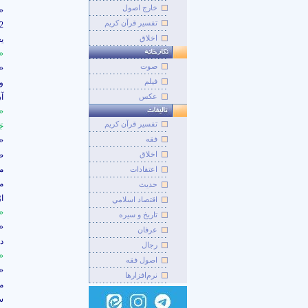
خارج اصول
«
تفسیر قرآن کریم
2)شاهد دوّ
اخلاق
ي
«و
صوت
«
فيلم
و
عکس
آن
«و
تفسير قرآن کريم
جَ
فقه
»
اخلاق
ص
م
اعتقادات
مل
حديث
او
اقتصاد اسلامي
»
تاريخ و سيره
»
عرفان
د
رجال
»
اصول فقه
»
نرم‌افزارها
مى
سو