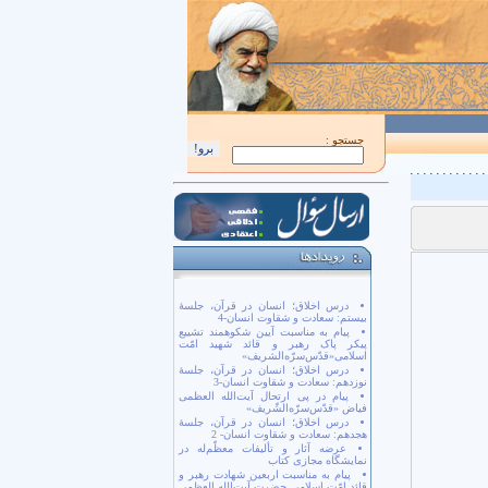
اَللّهُمَّ كُنْ لِوَلِيِّكَ الْحُجَّةِ بْنِ الْحَسَن صَلَواتُكَ عَلَيْهِ وَ عَلى آبائِهِ في هذِهِ السّاعَةِ و
جستجو :
درس اخلاق؛ انسان در قرآن، جلسۀ
بیستم: سعادت و شقاوت انسان-4
پیام به مناسبت آیین شکوهمند تشییع
پیکر پاک رهبر و قائد شهید امّت
اسلامی«قدّس‌سرّه‌الشریف»
درس اخلاق؛ انسان در قرآن، جلسۀ
نوزدهم: سعادت و شقاوت انسان-3
پیام در پی ارتحال آیت‌الله العظمی
فیاض «قدّس‌سرّه‌الشّریف»
درس اخلاق؛ انسان در قرآن، جلسۀ
هجدهم: سعادت و شقاوت انسان- 2
عرضه آثار و تألیفات معظّم‌له در
نمایشگاه مجازی کتاب
پیام به مناسبت اربعین شهادت رهبر و
قائد امّت اسلامی حضرت آیت‌الله العظمی