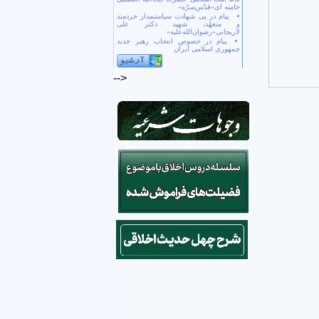
خامنه ای«قدّس‌سرّه»
پیام در پی شهادت سیاستمدار خردمند
و متعهّد، شهید دکتر علی
لاریجانی«رضوان‌الله‌علیه»
پیام در خصوص انتخاب رهبر جدید
جمهوری اسلامی ایران
-->