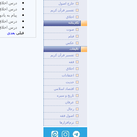
درس اخلاق؛
خارج اصول
درس اخلاق؛
تفسیر قرآن کریم
پیام به یا
اخلاق
درس اخلاق؛
درس اخلاق؛
صوت
قبلی
بعدی
فيلم
عکس
تفسير قرآن کريم
فقه
اخلاق
اعتقادات
حديث
اقتصاد اسلامي
تاريخ و سيره
عرفان
رجال
اصول فقه
نرم‌افزارها