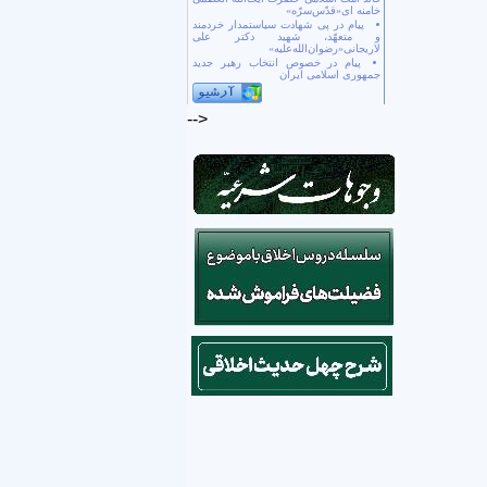
خامنه ای«قدّس‌سرّه»
پیام در پی شهادت سیاستمدار خردمند
و متعهّد، شهید دکتر علی
لاریجانی«رضوان‌الله‌علیه»
پیام در خصوص انتخاب رهبر جدید
جمهوری اسلامی ایران
-->