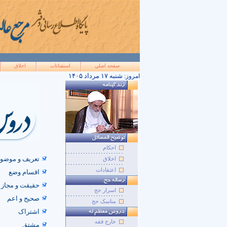
صفحه اصلي
استفتائات
اخلاق
۱۴۰۵ شنبه ۱۷ مرداد
امروز:
احکام
تعریف و موضوع
اخلاق
اعتقادات
اقسام وضع
حقیقت و مجاز
اسرار حج
صحیح و اعم
مناسک حج
اشتراک
خارج فقه
مشتق