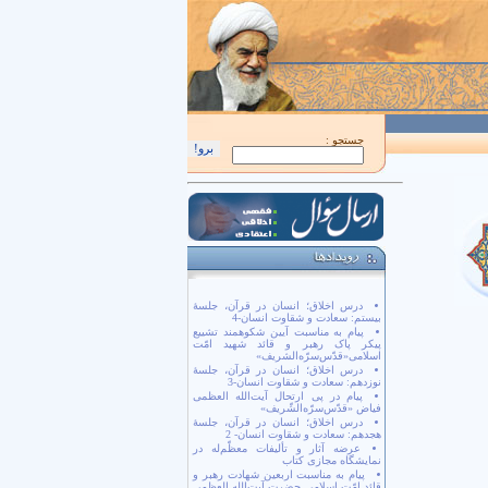
اَللّهُمَّ كُنْ لِوَلِيِّكَ الْحُجَّةِ بْنِ الْحَسَن صَلَواتُكَ عَلَيْهِ وَ عَلى آبائِهِ في هذِهِ السّاعَةِ وَ في
جستجو :
درس اخلاق؛ انسان در قرآن، جلسۀ
بیستم: سعادت و شقاوت انسان-4
پیام به مناسبت آیین شکوهمند تشییع
پیکر پاک رهبر و قائد شهید امّت
اسلامی«قدّس‌سرّه‌الشریف»
درس اخلاق؛ انسان در قرآن، جلسۀ
نوزدهم: سعادت و شقاوت انسان-3
پیام در پی ارتحال آیت‌الله العظمی
فیاض «قدّس‌سرّه‌الشّریف»
درس اخلاق؛ انسان در قرآن، جلسۀ
هجدهم: سعادت و شقاوت انسان- 2
عرضه آثار و تألیفات معظّم‌له در
نمایشگاه مجازی کتاب
پیام به مناسبت اربعین شهادت رهبر و
قائد امّت اسلامی حضرت آیت‌الله العظمی