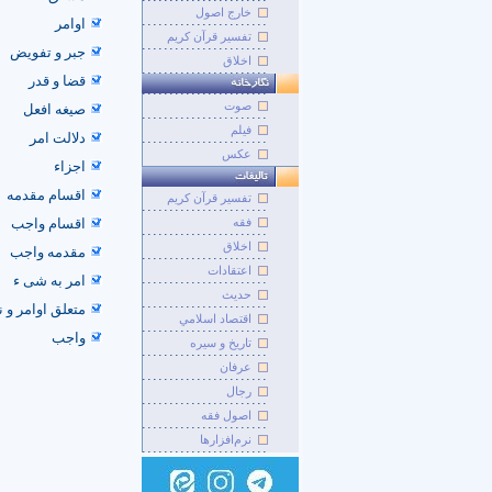
خارج اصول
اوامر
تفسیر قرآن کریم
جبر و تفویض
اخلاق
قضا و قدر
صوت
صیغه افعل
فيلم
دلالت امر
عکس
اجزاء
اقسام مقدمه
تفسير قرآن کريم
فقه
اقسام واجب
اخلاق
مقدمه واجب
اعتقادات
امر به شی ء
حديث
متعلق اوامر و 
اقتصاد اسلامي
واجب
تاريخ و سيره
عرفان
رجال
اصول فقه
نرم‌افزارها